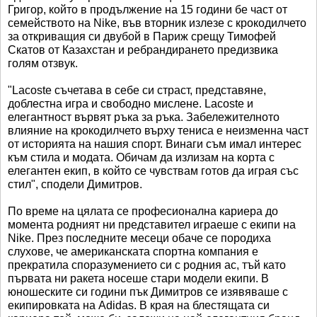
Григор, който в продължение на 15 години бе част от
семейството на Nike, във вторник излезе с крокодилчето
за откриващия си двубой в Париж срещу Тимофей
Скатов от Казахстан и ребрандирането предизвика
голям отзвук.
"Lacoste съчетава в себе си страст, представяне,
доблестна игра и свободно мислене. Lacoste и
елегантност вървят ръка за ръка. Забележителното
влияние на крокодилчето върху тениса е неизменна част
от историята на нашия спорт. Винаги съм имал интерес
към стила и модата. Обичам да излизам на корта с
елегантен екип, в който се чувствам готов да играя със
стил", сподели Димитров.
По време на цялата се професионална кариера до
момента родният ни представител играеше с екипи на
Nike. През последните месеци обаче се породиха
слухове, че американската спортна компания е
прекратила споразумението си с родния ас, тъй като
първата ни ракета носеше стари модели екипи. В
юношеските си години пък Димитров се изявяваше с
екипировката на Adidas. В края на блестящата си