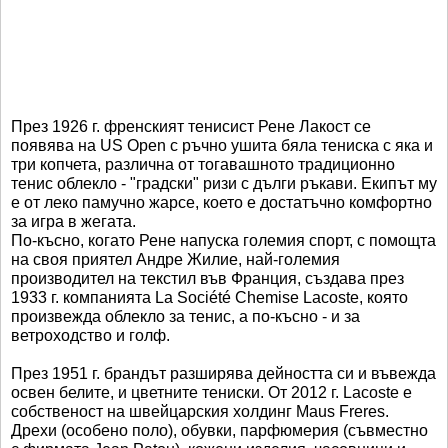
През 1926 г. френският тенисист Рене Лакост се
появява на US Open с ръчно ушита бяла тениска с яка и
три копчета, различна от тогавашното традиционно
тенис облекло - "градски" ризи с дълги ръкави. Екипът му
е от леко памучно жарсе, което е достатъчно комфортно
за игра в жегата.
По-късно, когато Рене напуска големия спорт, с помощта
на своя приятел Андре Жилие, най-големия
производител на текстил във Франция, създава през
1933 г. компанията La Société Chemise Lacoste, която
произвежда облекло за тенис, а по-късно - и за
ветроходство и голф.
През 1951 г. брандът разширява дейността си и въвежда
освен белите, и цветните тениски. От 2012 г. Lacoste e
собственост на швейцарския холдинг Maus Freres.
Дрехи (особено поло), обувки, парфюмерия (съвместно