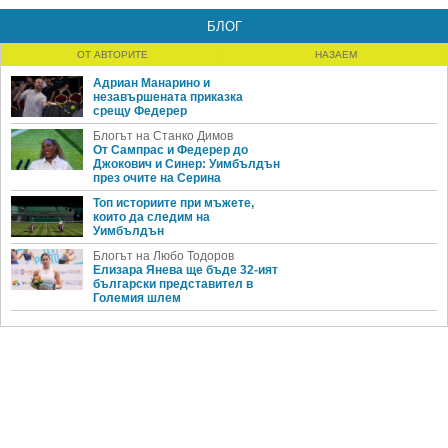
БЛОГ
ОТ АВТОРИТЕ
НАЗАЕМ
Адриан Манарино и
незавършената приказка
срещу Федерер
Блогът на Станко Димов
От Сампрас и Федерер до
Джокович и Синер: Уимбълдън
през очите на Серина
Топ историите при мъжете,
които да следим на
Уимбълдън
Блогът на Любо Тодоров
Елизара Янева ще бъде 32-ият
български представител в
Големия шлем