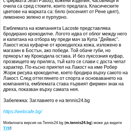
с фирмата Jean Patou), кожени изделия, часовници и
очила са сред стоките, които предлага. Класическите
цветове на марката са: бяло (носеният от Рене цвят),
лимонено зелено и пурпурно.
Емблемата на компанията Lacoste представлява
бродирано крокодилче. Логото идва от облог между него
и капитана на отбора му преди мач за Купа "Дейвис".
Лакост иска куфарче от крокодилска кожа, изложено в
магазин в Бостън, ако победи. Той обаче губи, но
прякорът му Крокодила остава. И без луксозния куфар,
прозвището му приляга, тъй като се слави с доста чепат
характер. По-късно приятел на Лакост на име Робер
Жорж рисува крокодилче, което бродира върху сакото на
Лакост. След оттеглянето от спорта и основаването на
компанията, емблемата става първият фирмен знак на
дреха, показван върху самата нея.
Забележка: Заглавието е на tennis24.bg
https://webcafe.bg/
Мобилната версия на Tennis24.bg (
m.tennis24.bg
) може да видите
ТУК
!