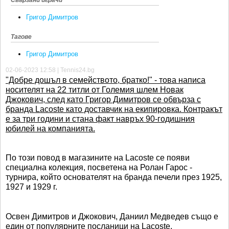
Григор Димитров
Тагове
Григор Димитров
02-06-2023 12:58 | Tennis24.bg
"Добре дошъл в семейството, братко!" - това написа
носителят на 22 титли от Големия шлем Новак
Джокович, след като Григор Димитров се обвърза с
бранда Lacoste като доставчик на екипировка. Контракът
е за три години и стана факт навръх 90-годишния
юбилей на компанията.
По този повод в магазините на Lacoste се появи
специална колекция, посветена на Ролан Гарос -
турнира, който основателят на бранда печели през 1925,
1927 и 1929 г.
Освен Димитров и Джокович, Даниил Медведев също е
един от популярните посланици на Lacoste.