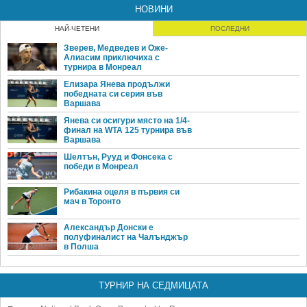
НОВИНИ
НАЙ-ЧЕТЕНИ
ПОСЛЕДНИ
Зверев, Медведев и Оже-
Алиасим приключиха с
турнира в Монреал
Елизара Янева продължи
победната си серия във
Варшава
Янева си осигури място на 1/4-
финал на WTA 125 турнира във
Варшава
Шелтън, Рууд и Фонсека с
победи в Монреал
Рибакина оцеля в първия си
мач в Торонто
Александър Донски е
полуфиналист на Чалънджър
в Полша
ТУРНИР НА СЕДМИЦАТА