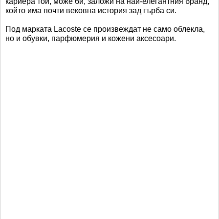
кариера той, може би, заложи на най-елегантния бранд,
който има почти вековна история зад гърба си.
Под марката Lacoste се произвеждат не само облекла,
но и обувки, парфюмерия и кожени аксесоари.