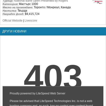
National Bank Open Presented by Rogers
Турнир:
Мастърс 1000
Категория:
Торонто / Монреал, Канада
Място на провеждане:
Твърда
Настилка:
$9,415,724
Награден фонд:
Official Website
|
Livescore
ДРУГИ НОВИНИ