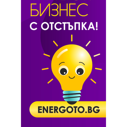
Шаповалов отрази мачбол и продължава да мечтае
Вавринка се справи с Фритц, следва шоу с Шаповалов
10 неща, за които да внимаваме в Торонто
Нишикори си уреди блокбъстър с Шаповалов
Надал: Младите идват - Зверев, Шаповалов...
Шаповалов: Идва времето на промени в мъжкия тенис
Тийм прелетя през Шаповалов за място на четвъртфиналите в
Акапулко
Убедителен старт за Дел Потро, Шаповалов отстрани бивш №4
Цонга се върна от ада и взе сладък реванш от Шаповалов (снимки)
Денис Шаповалов е №1 в Канада
Шаповалов сложи край на надеждите на домакините
Шаповалов горд: Вече ме разпознават в моловете
Испанец е първият четвъртфиналист в Ню Йорк (снимки)
Приказката за Шаповалов продължава, не и тази на Чорич
Двама от Топ 10 при мъжете си тръгнаха
Шаповалов отказа място в Синсинати
Шаповалов обра овациите с този минаващ удар (видео)
Зверев срещу Шаповалов в битка за място на финал
Шаповалов спря Надал за №1
Младите звезди с победи на старта в Монреал
Канада отпадна след чутовна глупост на Шаповалов (видео)
Шаповалов няма да играе повече при юношите
Григор се справи с младата надежда на Канада
Шаповалов се вдъхновява от Роджър Федерер
17-годишен канадец е следващият съперник на Григор Димитров
Изгряващи звезди: Денис Шаповалов