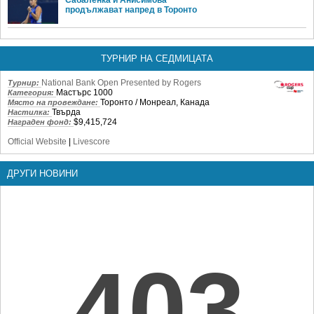
Сабаленка и Анисимова
продължават напред в Торонто
ТУРНИР НА СЕДМИЦАТА
National Bank Open Presented by Rogers
Турнир:
Мастърс 1000
Категория:
Торонто / Монреал, Канада
Място на провеждане:
Твърда
Настилка:
$9,415,724
Награден фонд:
Official Website
|
Livescore
ДРУГИ НОВИНИ