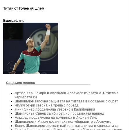
Ретро
SOFIA OPEN
Титли от Големия шлем:
Спорт&Фитнес
КЛУБОВЕ
Биография:
Други
БЛОГ
Любители
ВИДЕО
ЖЪЛТО
РАКЕТНИ
Свързани новини
Артюр Хеа шокира Шаповалов и спечели първата ATP титла в
кариерата си
Шаповалов започна защитата на титлата в Лос Кабос с обрат
Чилич откри сезона на трева с победа
Яник Синер продължава уверено в Калифорния
Шампионът Синер загуби сет, но продължава напред
Алкарас продължава да доминира в Индиън Уелс
Шаповалов и Махач достигнаха полуфиналите в Акапулко
Денис Шаповалов спечели най-голямата титла в кариерата си
Фриц и Шаповалов в победи на старта в Далас и ще играят един