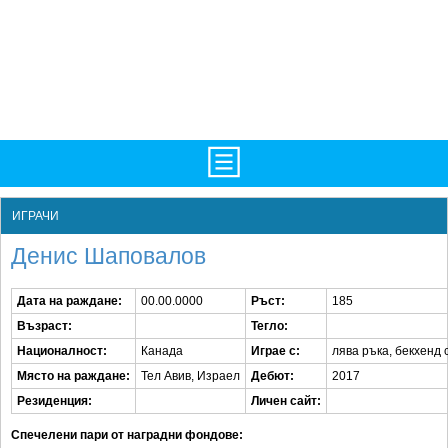
TV/Програма
НАЧАЛО
ИГРАЧИ
Фотогалерии
НОВИНИ
Денис Шаповалов
Рекорди/Статистика
БГ
Дата на раждане:
00.00.0000
Ръст:
185
Топ 10
ATP
Възраст:
Тегло:
Екипировка
WTA
Националност:
Канада
Играе с:
лява ръка, бекхенд 
Място на раждане:
Тел Авив, Израел
Дебют:
2017
Любопитно
LIVE SCORES
Резиденция:
Личен сайт:
Истории
ТУРНИРИ
Спечелени пари от наградни фондове: