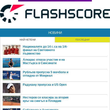
НОВИНИ
НАЙ-ЧЕТЕНИ
ПОСЛЕДНИ
Националите до 14 г. са на 1/4-
финал на Световното
първенство
Алкарас отказа участие и на
Мастърса в Синсинати
Рубльов пропусна 5 мачбола и
отпадна от Монреал
Радукану пропуска и US Open
Нестеров се класира за втория
кръг на сингъл в Пловдив