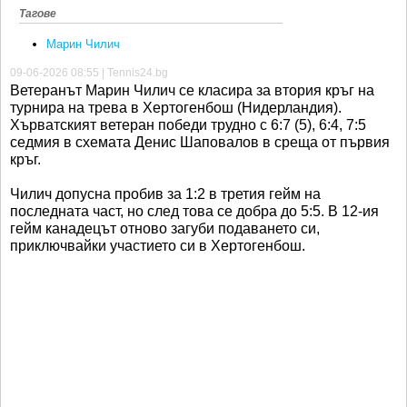
Тагове
Марин Чилич
09-06-2026 08:55 | Tennis24.bg
Ветеранът Марин Чилич се класира за втория кръг на
турнира на трева в Хертогенбош (Нидерландия).
Хърватският ветеран победи трудно с 6:7 (5), 6:4, 7:5
седмия в схемата Денис Шаповалов в среща от първия
кръг.
Чилич допусна пробив за 1:2 в третия гейм на
последната част, но след това се добра до 5:5. В 12-ия
гейм канадецът отново загуби подаването си,
приключвайки участието си в Хертогенбош.