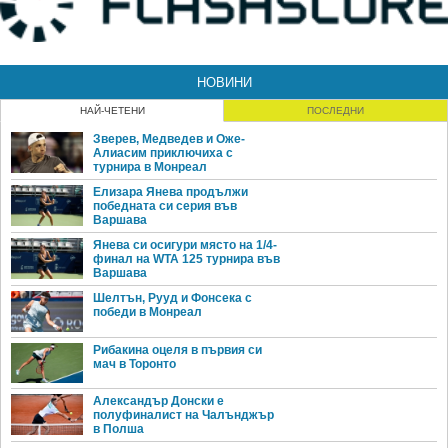
НОВИНИ
НАЙ-ЧЕТЕНИ
ПОСЛЕДНИ
Зверев, Медведев и Оже-
Алиасим приключиха с
турнира в Монреал
Елизара Янева продължи
победната си серия във
Варшава
Янева си осигури място на 1/4-
финал на WTA 125 турнира във
Варшава
Шелтън, Рууд и Фонсека с
победи в Монреал
Рибакина оцеля в първия си
мач в Торонто
Александър Донски е
полуфиналист на Чалънджър
в Полша