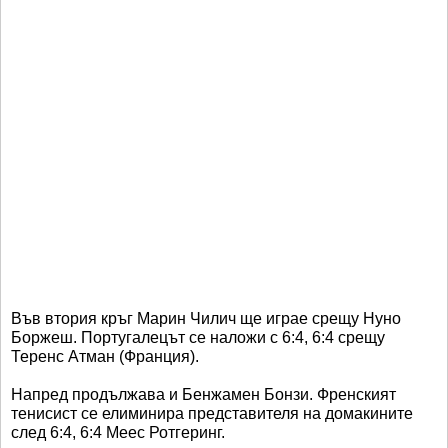
Във втория кръг Марин Чилич ще играе срещу Нуно
Боржеш. Португалецът се наложи с 6:4, 6:4 срещу
Теренс Атман (Франция).
Напред продължава и Бенжамен Бонзи. Френският
тенисист се елиминира представителя на домакините
след 6:4, 6:4 Меес Ротгеринг.