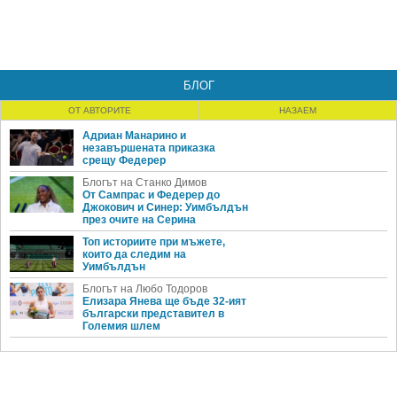
БЛОГ
ОТ АВТОРИТЕ
НАЗАЕМ
Адриан Манарино и
незавършената приказка
срещу Федерер
Блогът на Станко Димов
От Сампрас и Федерер до
Джокович и Синер: Уимбълдън
през очите на Серина
Топ историите при мъжете,
които да следим на
Уимбълдън
Блогът на Любо Тодоров
Елизара Янева ще бъде 32-ият
български представител в
Големия шлем