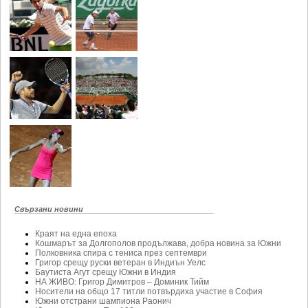
Свързани новини
Краят на една епоха
Кошмарът за Долгополов продължава, добра новина за Южни
Полковника спира с тениса през септември
Григор срещу руски ветеран в Индиън Уелс
Баутиста Агут срещу Южни в Индия
НА ЖИВО: Григор Димитров – Доминик Тийм
Носители на общо 17 титли потвърдиха участие в София
Южни отстрани шампиона Раонич