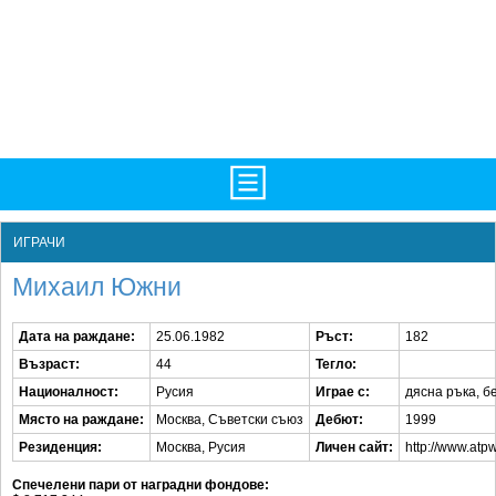
TV/Програма
НАЧАЛО
ИГРАЧИ
Фотогалерии
НОВИНИ
Михаил Южни
Рекорди/Статистика
БГ
Дата на раждане:
25.06.1982
Ръст:
182
Топ 10
ATP
Възраст:
44
Тегло:
Екипировка
WTA
Националност:
Русия
Играе с:
дясна ръка, б
Място на раждане:
Москва, Съветски съюз
Дебют:
1999
Любопитно
LIVE SCORES
Резиденция:
Москва, Русия
Личен сайт:
http://www.atp
Истории
ТУРНИРИ
Спечелени пари от наградни фондове: