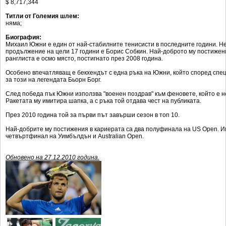
$ 8,717,344
Ретро
SOFIA OPEN
Титли от Големия шлем:
Спорт&Фитнес
КЛУБОВЕ
няма;
Биография:
Други
БЛОГ
Михаил Южни е един от най-стабилните тенисисти в последните години. Не
продължение на цели 17 години е Борис Собкин. Най-доброто му постижен
Любители
ВИДЕО
ранглиста е осмо място, постигнато през 2008 година.
Особено впечатляващ е бекхендът с една ръка на Южни, който според спе
ЖЪЛТО
за този на легендата Бьорн Борг.
РАКЕТНИ
След победа пък Южни използва "военен поздрав" към феновете, който е не
Ракетата му имитира шапка, а с ръка той отдава чест на публиката.
През 2010 година той за първи път завърши сезон в топ 10.
Най-добрите му постижения в кариерата са два полуфинала на US Open. И
четвъртфинал на Уимбълдън и Australian Open.
Обновено на 27.12.2010 година.