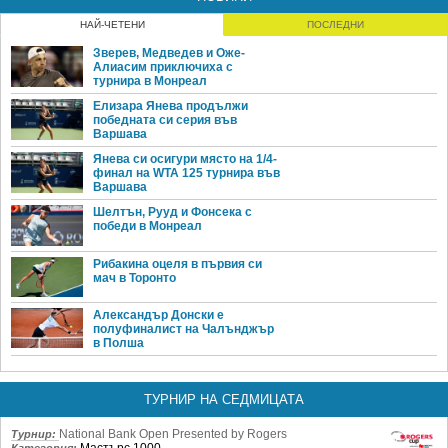
НАЙ-ЧЕТЕНИ
ПОСЛЕДНИ
Зверев, Медведев и Оже-
Алиасим приключиха с
турнира в Монреал
Елизара Янева продължи
победната си серия във
Варшава
Янева си осигури място на 1/4-
финал на WTA 125 турнира във
Варшава
Шелтън, Рууд и Фонсека с
победи в Монреал
Рибакина оцеля в първия си
мач в Торонто
Александър Донски е
полуфиналист на Чалънджър
в Полша
ТУРНИР НА СЕДМИЦАТА
National Bank Open Presented by Rogers
Турнир: