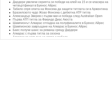
Дардери увеличи серията си победи на клей на 15 и се класира на
четвъртфинал в Буенос Айрес
Табило спря опита на Фонсека да защити титлата си в Аржентина
Бразилското чудо Жоао Фонсека с дебютна АТР титла
Александър Зверев с първи мач и победа след Australian Open
Първа АТП титла за Факундо Диас Акоста
Шампионът Алкарас отпадна на полуфиналите в Буенос Айрес
Шампионско завръщане на Алкарас в Буенос Айрес
Баес получи шанс за реванш срещу Дардери
Алкарас с първа титла за сезона
Алкарас се завърна на корта с победа
Доминик Тийм с първа победа за годината
Каспър Рууд спечели титлата в Аржентина за втори път
Началото на края: Дел Потро се завърна, за да се сбогува
Дел Потро спира с тениса след турнира в Буенос Айрес
Дел Потро се завръща на корта на домашен турнир
Шварцман с първа титла от 2019 г.
Най-добрите в света ще играят в Мелбърн
Първа титла за Каспър Рууд
Щастлив губещ на финал в Буенос Айрес
Шварцман пречупи Куевас след близо 4 часа игра
Топ поставените аржентинци бият в Буенос Айрес
Тийм отказа участие от турнир в Аржентина
Чекинато разплака Аржентина и триумфира в Буенос Айрес
Шварцман нанесе първа загуба на Тийм в Аржентина
11-и пореден успех за Тийм в Аржентина
Тийм започна с победа, Ферер изигра последния си мач в Буенос
Айрес
Ферер напуска сцената с класа
Тийм е готов за защита на титлата в Буенос Айерс
Перфектна седмица за Доминик Тийм
Тийм изнесе урок на Монфис, би го за час