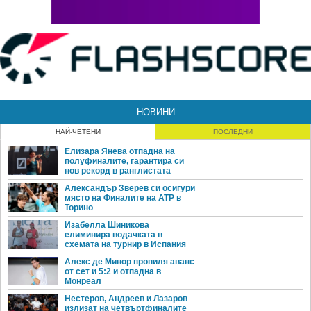
НОВИНИ
НАЙ-ЧЕТЕНИ
ПОСЛЕДНИ
Елизара Янева отпадна на
полуфиналите, гарантира си
нов рекорд в ранглистата
Александър Зверев си осигури
място на Финалите на ATP в
Торино
Изабелла Шиникова
елиминира водачката в
схемата на турнир в Испания
Алекс де Минор пропиля аванс
от сет и 5:2 и отпадна в
Монреал
Нестеров, Андреев и Лазаров
излизат на четвъртфиналите