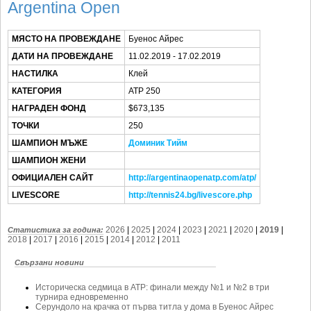
SOFIA OPEN
Argentina Open
КЛУБОВЕ
МЯСТО НА ПРОВЕЖДАНЕ
Буенос Айрес
БЛОГ
ДАТИ НА ПРОВЕЖДАНЕ
11.02.2019 - 17.02.2019
НАСТИЛКА
Клей
ВИДЕО
КАТЕГОРИЯ
ATP 250
ЖЪЛТО
НАГРАДЕН ФОНД
$673,135
РАКЕТНИ
ТОЧКИ
250
ШАМПИОН МЪЖЕ
Доминик Тийм
ШАМПИОН ЖЕНИ
ОФИЦИАЛЕН САЙТ
http://argentinaopenatp.com/atp/
LIVESCORE
http://tennis24.bg/livescore.php
2026
|
2025
|
2024
|
2023
|
2021
|
2020
|
2019
|
Статистика за година:
2018
|
2017
|
2016
|
2015
|
2014
|
2012
|
2011
Свързани новини
Историческа седмица в ATP: финали между №1 и №2 в три
турнира едновременно
Серундоло на крачка от първа титла у дома в Буенос Айрес