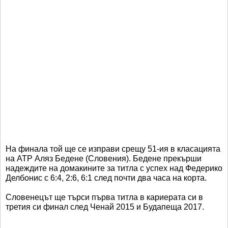
На финала той ще се изправи срещу 51-ия в класацията
на АТР Аляз Бедене (Словения). Бедене прекърши
надеждите на домакините за титла с успех над Федерико
Делбонис с 6:4, 2:6, 6:1 след почти два часа на корта.
Словенецът ще търси първа титла в кариерата си в
третия си финал след Ченай 2015 и Будапеща 2017.