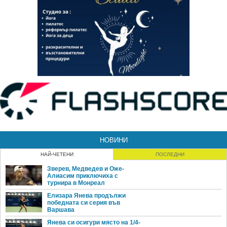
НОВИНИ
НАЙ-ЧЕТЕНИ
ПОСЛЕДНИ
Зверев, Медведев и Оже-
Алиасим приключиха с
турнира в Монреал
Елизара Янева продължи
победната си серия във
Варшава
Янева си осигури място на 1/4-