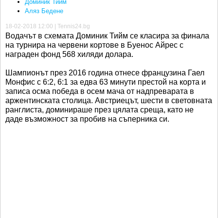
Доминик Тийм
Аляз Бедене
18-02-2018 12:00 | Tennis24.bg
Водачът в схемата Доминик Тийм се класира за финала
на турнира на червени кортове в Буенос Айрес с
награден фонд 568 хиляди долара.
Шампионът през 2016 година отнесе французина Гаел
Монфис с 6:2, 6:1 за едва 63 минути престой на корта и
записа осма победа в осем мача от надпреварата в
аржентинската столица. Австриецът, шести в световната
ранглиста, доминираше през цялата среща, като не
даде възможност за пробив на съперника си.