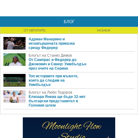
БЛОГ
ОТ АВТОРИТЕ
НАЗАЕМ
Адриан Манарино и
незавършената приказка
срещу Федерер
Блогът на Станко Димов
От Сампрас и Федерер до
Джокович и Синер: Уимбълдън
през очите на Серина
Топ историите при мъжете,
които да следим на
Уимбълдън
Блогът на Любо Тодоров
Елизара Янева ще бъде 32-ият
български представител в
Големия шлем