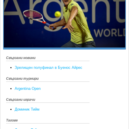
Ретро
SOFIA OPEN
Спорт&Фитнес
КЛУБОВЕ
Други
БЛОГ
Любители
ВИДЕО
ЖЪЛТО
РАКЕТНИ
Свързани новини
Зрелищен полуфинал в Буенос Айрес
Свързани турнири
Argentina Open
Свързани играчи
Доминик Тийм
Тагове