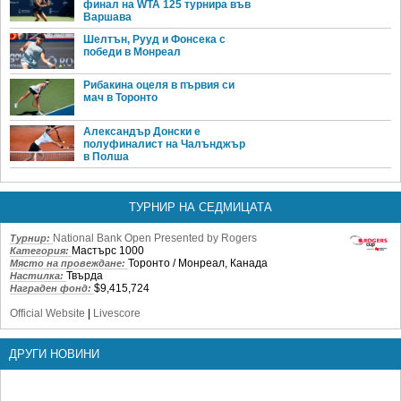
финал на WTA 125 турнира във
Варшава
Шелтън, Рууд и Фонсека с
победи в Монреал
Рибакина оцеля в първия си
мач в Торонто
Александър Донски е
полуфиналист на Чалънджър
в Полша
ТУРНИР НА СЕДМИЦАТА
National Bank Open Presented by Rogers
Турнир:
Мастърс 1000
Категория:
Торонто / Монреал, Канада
Място на провеждане:
Твърда
Настилка:
$9,415,724
Награден фонд:
Official Website
|
Livescore
ДРУГИ НОВИНИ