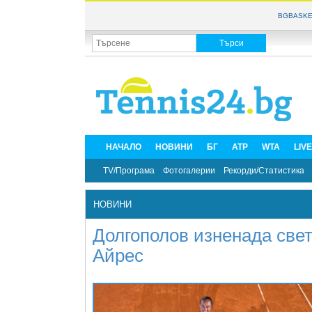
BGBASKE
НАЧАЛО
НОВИНИ
БГ
ATP
WTA
LIV
TV/Програма
Фотогалерии
Рекорди/Статистика
НОВИНИ
Долгополов изненада све
Айрес