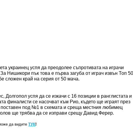
ета украинец успя да преодолее съпротивата на играчи
 За Нишикори пък това е първа загуба от играч извън Топ 5
бе сложен край на серия от 50 мача.
, Долгопол успя да се изкачи с 16 позиции в ранглистата и
ата финалисти се насочват към Рио, където ще играят през
 поставен под №1 в схемата и среща местния любимец
полов ще трябва да се изправи срещу Давид Ферер.
може да видите
ТУК
!