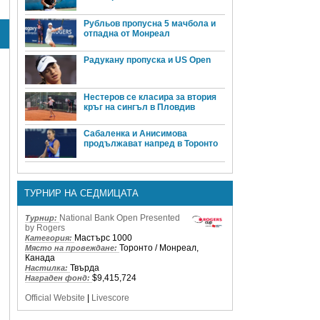
Рубльов пропусна 5 мачбола и
отпадна от Монреал
Радукану пропуска и US Open
Нестеров се класира за втория
кръг на сингъл в Пловдив
Сабаленка и Анисимова
продължават напред в Торонто
ТУРНИР НА СЕДМИЦАТА
National Bank Open Presented
Турнир:
by Rogers
Мастърс 1000
Категория:
Торонто / Монреал,
Място на провеждане:
Канада
Твърда
Настилка:
$9,415,724
Награден фонд:
Official Website
|
Livescore