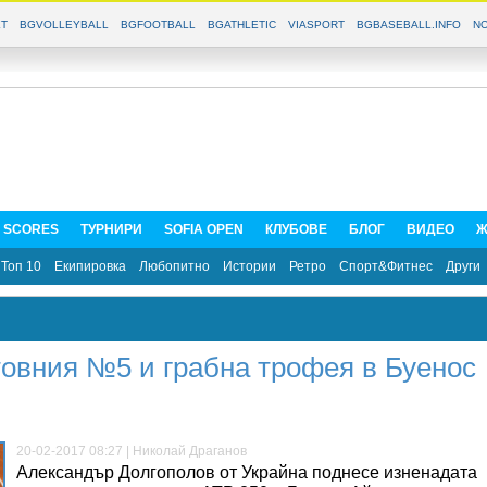
T
BGVOLLEYBALL
BGFOOTBALL
BGATHLETIC
VIASPORT
BGBASEBALL.INFO
NO
E SCORES
ТУРНИРИ
SOFIA OPEN
КЛУБОВЕ
БЛОГ
ВИДЕО
Ж
Топ 10
Екипировка
Любопитно
Истории
Ретро
Спорт&Фитнес
Други
товния №5 и грабна трофея в Буенос
20-02-2017 08:27 | Николай Драганов
Александър Долгополов от Украйна поднесе изненадата