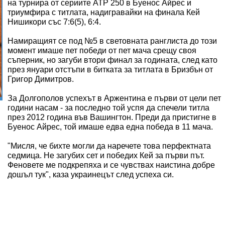
на турнира от сериите ATP 250 в Буенос Айрес и
триумфира с титлата, надигравайки на финала Кей
Нишикори със 7:6(5), 6:4.
Намиращият се под №5 в световната ранглиста до този
момент имаше пет победи от пет мача срещу своя
съперник, но загуби втори финал за годината, след като
през януари отстъпи в битката за титлата в Бризбън от
Григор Димитров.
За Долгополов успехът в Аржентина е първи от цели пет
години насам - за последно той успя да спечели титла
през 2012 година във Вашингтон. Преди да пристигне в
Буенос Айрес, той имаше едва една победа в 11 мача.
"Мисля, че бихте могли да наречете това перфектната
седмица. Не загубих сет и победих Кей за първи път.
Феновете ме подкрепяха и се чувствах наистина добре
дошъл тук", каза украинецът след успеха си.