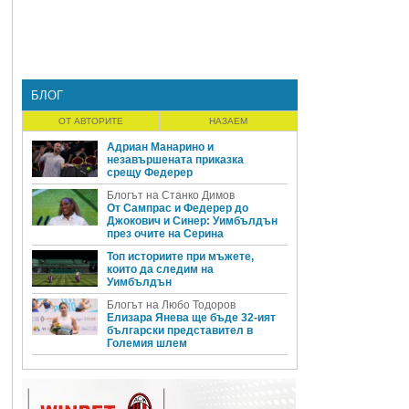
БЛОГ
ОТ АВТОРИТЕ
НАЗАЕМ
Адриан Манарино и
незавършената приказка
срещу Федерер
Блогът на Станко Димов
От Сампрас и Федерер до
Джокович и Синер: Уимбълдън
през очите на Серина
Топ историите при мъжете,
които да следим на
Уимбълдън
Блогът на Любо Тодоров
Елизара Янева ще бъде 32-ият
български представител в
Големия шлем