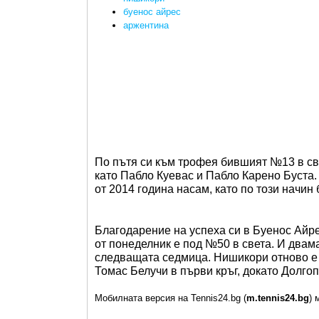
буенос айрес
аржентина
По пътя си към трофея бившият №13 в св
като Пабло Куевас и Пабло Карено Буста.
от 2014 година насам, като по този начин 
Благодарение на успеха си в Буенос Айрес
от понеделник е под №50 в света. И двам
следващата седмица. Нишикори отново е
Томас Белучи в първи кръг, докато Долго
Мобилната версия на Tennis24.bg (
m.tennis24.bg
) 