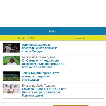
БЛОГ
ОТ АВТОРИТЕ
НАЗАЕМ
Адриан Манарино и
незавършената приказка
срещу Федерер
Блогът на Станко Димов
От Сампрас и Федерер до
Джокович и Синер: Уимбълдън
през очите на Серина
Топ историите при мъжете,
които да следим на
Уимбълдън
Блогът на Любо Тодоров
Елизара Янева ще бъде 32-ият
български представител в
Големия шлем