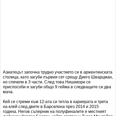
Азиатецът започна трудно участието си в аржентинската
столица, като загуби първия сет срещу Диего Шварцман,
но спечели в 3 части. След това Нишикори се
приспособи и загуби общо 9 гейма в следващите си два
мача.
Кей се стреми към 12-ата си титла в кариерата и трета
на клей след двете в Барселона през 2014 и 2015
година. Негов съперник на полуфиналите е местният