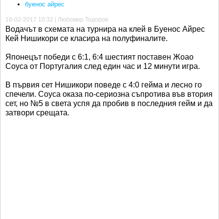
буенос айрес
18-02-2017 10:32 | Любомир Тодоров
Водачът в схемата на турнира на клей в Буенос Айрес
Кей Нишикори се класира на полуфиналите.
Японецът победи с 6:1, 6:4 шестият поставен Жоао
Соуса от Португалия след един час и 12 минути игра.
В първия сет Нишикори поведе с 4:0 гейма и лесно го
спечели. Соуса оказа по-сериозна съпротива във втория
сет, но №5 в света успя да пробив в последния гейм и да
затвори срещата.