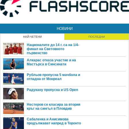
НОВИНИ
НАЙ-ЧЕТЕНИ
ПОСЛЕДНИ
Националите до 14 г. са на 1/4-
финал на Световното
първенство
Алкарас отказа участие и на
Мастърса в Синсинати
Рубльов пропусна 5 мачбола и
отпадна от Монреал
Радукану пропуска и US Open
Нестеров се класира за втория
кръг на сингъл в Пловдив
Сабаленка и Анисимова
продължават напред в Торонто