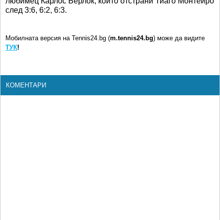
любимец Карлос Берлок, който отстрани Тиаго Монтейро
след 3:6, 6:2, 6:3.
Мобилната версия на Tennis24.bg (
m.tennis24.bg
) може да видите
ТУК
!
КОМЕНТАРИ