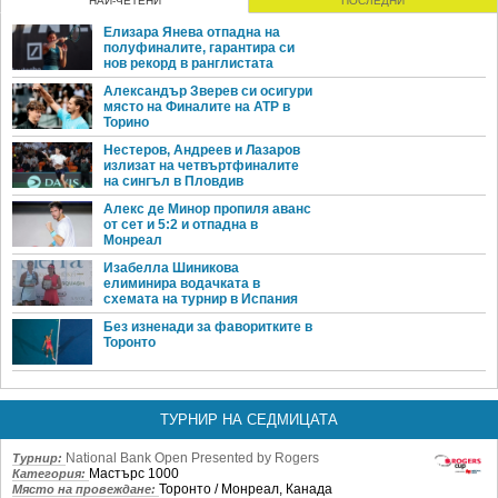
НАЙ-ЧЕТЕНИ
ПОСЛЕДНИ
Елизара Янева отпадна на
полуфиналите, гарантира си
нов рекорд в ранглистата
Александър Зверев си осигури
място на Финалите на ATP в
Торино
Нестеров, Андреев и Лазаров
излизат на четвъртфиналите
на сингъл в Пловдив
Алекс де Минор пропиля аванс
от сет и 5:2 и отпадна в
Монреал
Изабелла Шиникова
елиминира водачката в
схемата на турнир в Испания
Без изненади за фаворитките в
Торонто
ТУРНИР НА СЕДМИЦАТА
National Bank Open Presented by Rogers
Турнир:
Мастърс 1000
Категория:
Торонто / Монреал, Канада
Място на провеждане: