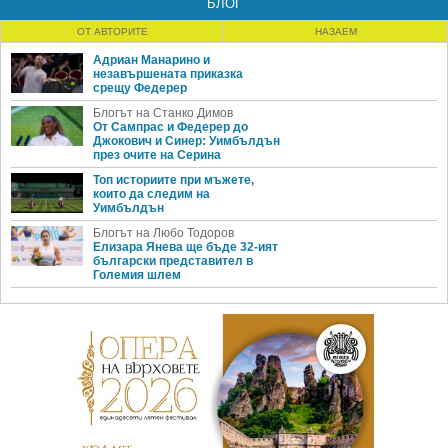
БЛОГ
ОТ АВТОРИТЕ
НАЗАЕМ
Адриан Манарино и
незавършената приказка
срещу Федерер
Блогът на Станко Димов
От Сампрас и Федерер до
Джокович и Синер: Уимбълдън
през очите на Серина
Топ историите при мъжете,
които да следим на
Уимбълдън
Блогът на Любо Тодоров
Елизара Янева ще бъде 32-ият
български представител в
Големия шлем