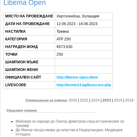
SOFIA OPEN
Libema Open
КЛУБОВЕ
МЯСТО НА ПРОВЕЖДАНЕ
Хертогенбош, Холандия
БЛОГ
ДАТИ НА ПРОВЕЖДАНЕ
12.06.2023 - 18.06.2023
НАСТИЛКА
Тревна
ВИДЕО
КАТЕГОРИЯ
ATP 250
ЖЪЛТО
НАГРАДЕН ФОНД
€673,630
РАКЕТНИ
ТОЧКИ
250
ШАМПИОН МЪЖЕ
ШАМПИОН ЖЕНИ
ОФИЦИАЛЕН САЙТ
http://libema-open.nl/en/
LIVESCORE
http://tennis24.bg/livescore.php
2026
|
2025
|
2024
|
2023
|
2019
|
2018
Статистика за година:
Свързани новини
Майхжак се нареди до Григор Димитров след историческия си
триумф
Де Минор продължава да властва в Нидерландия, Медведев
отпадна