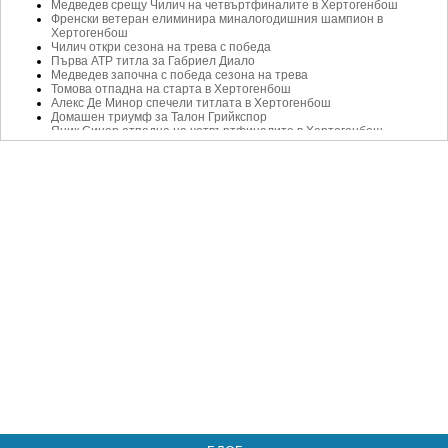
Медведев срещу Чилич на четвъртфиналите в Хертогенбош
Френски ветеран елиминира миналогодишния шампион в
Хертогенбош
Чилич откри сезона на трева с победа
Първа АТР титла за Габриел Диало
Медведев започна с победа сезона на трева
Томова отпадна на старта в Хертогенбош
Алекс Де Минор спечели титлата в Хертогенбош
Домашен триумф за Талон Грийкспор
Яник Синер отпадна на четвъртфиналите в Хертогенбош
Медведев започна сезона на трева с поражение
Яник Синер с убедителен старт на сезона на трева
Две години по-късно: Раонич се завърна на корта с победа
От седмия опит: Манарино с първа титла
Риск отрази пет мачбола по пътя към трофея
Бертенс ще играе за титла на родна земя
Гаске е на крачка от финал в Холандия
Водачката в схемата с две победи за един ден
Провали за Зверев и Циципас на старта на тревния сезон
Григор Димитров е отказал участие в Хертогенбош
Григор Димитров потвърди участие на турнир в Холандия
Гаске взе титла №15 в кариерата си
Първа титла за Александра Крунич
Френски финал в Хертонгенбош
Гаске пречупи Циципас, предстои мач с Томич
Провал за Манарино, Гаске продължава
Водачката в схемата в Хертогенбош с чист успех