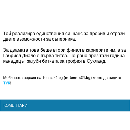
Той реализира единствения си шанс за пробив и отрази
двете възможности за съперника.
За двамата това беше втори финал в кариерите им, а за
Габриел Диало е първа титла. По-рано през тази година
канадецът загуби битката за трофея в Оукланд.
Мобилната версия на Tennis24.bg (
m.tennis24.bg
) може да видите
ТУК
!
КОМЕНТАРИ