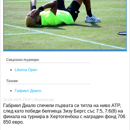
Ретро
SOFIA OPEN
Спорт&Фитнес
КЛУБОВЕ
Други
БЛОГ
Любители
ВИДЕО
ЖЪЛТО
РАКЕТНИ
Свързани турнири
Libema Open
Тагове
Габриел Диало
15-06-2025 23:47 | Tennis24.bg
Габриел Диало спечели първата си титла на ниво ATP,
след като победи белгиеца Зизу Бергс със 7:5, 7:6(8) на
финала на турнира в Хертогенбош с награден фонд 706
850 евро.