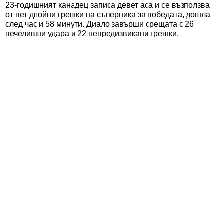
23-годишният канадец записа девет аса и се възползва
от пет двойни грешки на съперника за победата, дошла
след час и 58 минути. Диало завърши срещата с 26
печеливши удара и 22 непредизвикани грешки.