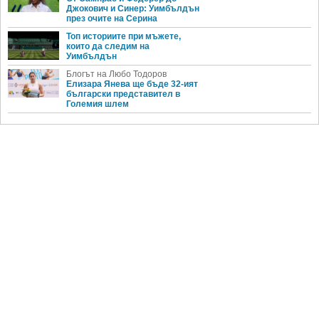
Джокович и Синер: Уимбълдън
през очите на Серина
Топ историите при мъжете,
които да следим на
Уимбълдън
Блогът на Любо Тодоров
Елизара Янева ще бъде 32-ият
български представител в
Големия шлем