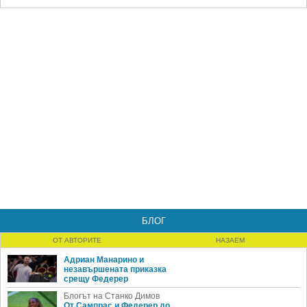
БЛОГ
ОТ АВТОРИТЕ
НАЗАЕМ
Адриан Манарино и
незавършената приказка
срещу Федерер
Блогът на Станко Димов
От Сампрас и Федерер до