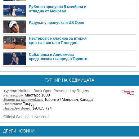
Рубльов пропусна 5 мачбола и
отпадна от Монреал
Радукану пропуска и US Open
Нестеров се класира за втория
кръг на сингъл в Пловдив
Сабаленка и Анисимова
продължават напред в Торонто
ТУРНИР НА СЕДМИЦАТА
National Bank Open Presented by Rogers
Турнир:
Мастърс 1000
Категория:
Торонто / Монреал, Канада
Място на провеждане:
Твърда
Настилка:
$9,415,724
Награден фонд:
Official Website
|
Livescore
ДРУГИ НОВИНИ