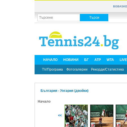
BGBASKE
НАЧАЛО
НОВИНИ
БГ
ATP
WTA
LIV
TV/Програма
Фотогалерии
Рекорди/Статистика
България - Унгария (двойки)
Начало