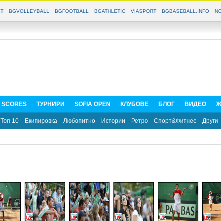
T
BGVOLLEYBALL
BGFOOTBALL
BGATHLETIC
VIASPORT
BGBASEBALL.INFO
NO
E SCORES
ТУРНИРИ
SOFIA OPEN
КЛУБОВЕ
БЛОГ
ВИДЕО
Ж
Топ 10
Екипировка
Любопитно
Истории
Ретро
Спорт&Фитнес
Други