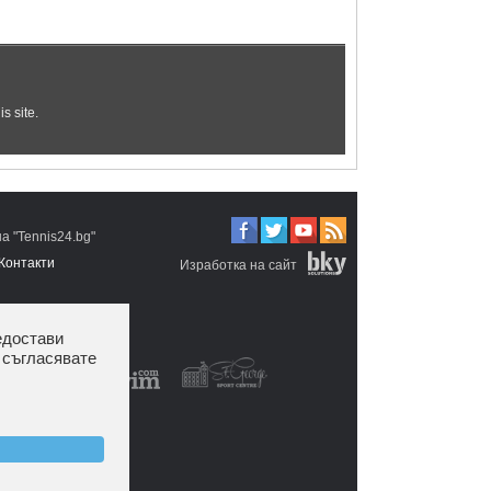
 "Tennis24.bg"
Контакти
Изработка на сайт
едостави
 съгласявате