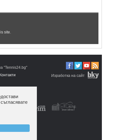
 "Tennis24.bg"
Контакти
Изработка на сайт
едостави
 съгласявате