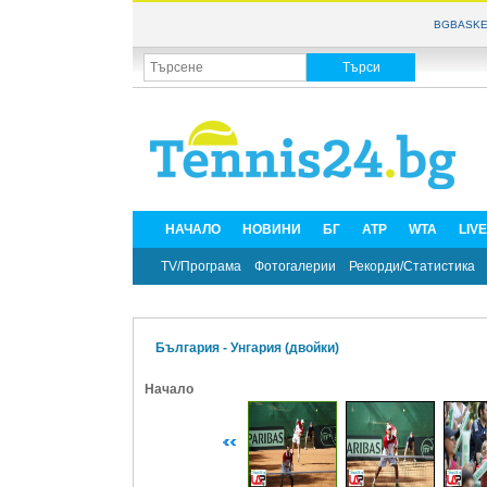
BGBASKE
НАЧАЛО
НОВИНИ
БГ
ATP
WTA
LIV
TV/Програма
Фотогалерии
Рекорди/Статистика
България - Унгария (двойки)
Начало