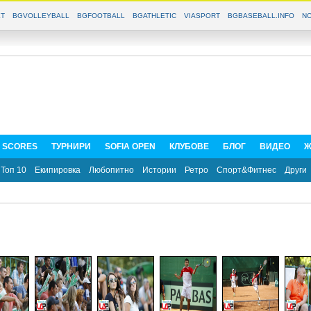
T
BGVOLLEYBALL
BGFOOTBALL
BGATHLETIC
VIASPORT
BGBASEBALL.INFO
NO
E SCORES
ТУРНИРИ
SOFIA OPEN
КЛУБОВЕ
БЛОГ
ВИДЕО
Ж
Топ 10
Екипировка
Любопитно
Истории
Ретро
Спорт&Фитнес
Други