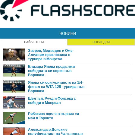
НОВИНИ
НАЙ-ЧЕТЕНИ
ПОСЛЕДНИ
Зверев, Медведев и Оже-
Алиасим приключиха с
турнира в Монреал
Елизара Янева продължи
победната си серия във
Варшава
Янева си осигури място на 1/4-
финал на WTA 125 турнира във
Варшава
Шелтън, Рууд и Фонсека с
победи в Монреал
Рибакина оцеля в първия си
мач в Торонто
Александър Донски е
полуфиналист на Чалънджър