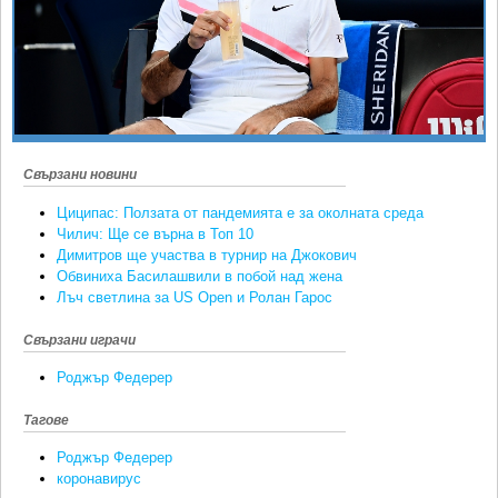
Ретро
SOFIA OPEN
Спорт&Фитнес
КЛУБОВЕ
Други
БЛОГ
Любители
ВИДЕО
ЖЪЛТО
Свързани новини
РАКЕТНИ
Циципас: Ползата от пандемията е за околната среда
Чилич: Ще се върна в Топ 10
Димитров ще участва в турнир на Джокович
Обвиниха Басилашвили в побой над жена
Лъч светлина за US Open и Ролан Гарос
Свързани играчи
Роджър Федерер
Тагове
Роджър Федерер
коронавирус