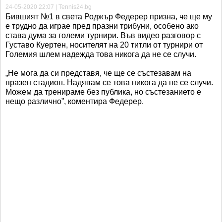
24-05-2020 22:07 | Tennis24.bg
Бившият №1 в света Роджър Федерер призна, че ще му
е трудно да играе пред празни трибуни, особено ако
става дума за големи турнири. Във видео разговор с
Густаво Куертен, носителят на 20 титли от турнири от
Големия шлем надежда това никога да не се случи.
„Не мога да си представя, че ще се състезавам на
празен стадион. Надявам се това никога да не се случи.
Можем да тренираме без публика, но състезанието е
нещо различно”, коментира Федерер.