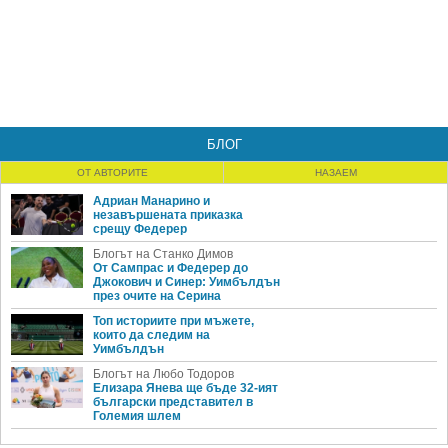
БЛОГ
ОТ АВТОРИТЕ
НАЗАЕМ
Адриан Манарино и
незавършената приказка
срещу Федерер
Блогът на Станко Димов
От Сампрас и Федерер до
Джокович и Синер: Уимбълдън
през очите на Серина
Топ историите при мъжете,
които да следим на
Уимбълдън
Блогът на Любо Тодоров
Елизара Янева ще бъде 32-ият
български представител в
Големия шлем