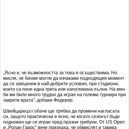
„Ясно е, че възможността за това е осъществима. Но
мисля, че бихме могли да изчакаме подходящия момент
да се завърнем в най-добрите условия, при стадиони,
които са поне една трета или наполовина пълни. На мен
би ми било много трудно да играя на големи турнири при
закрити врата”, добави Федерер.
Швейцарецът обаче ще трябва да промени нагласата
си, защото практически е ясно, че когато сезонът бъде
подновен ще се играе пред празни трибуни. От US Open
и „Ролан Гарос“ вече признаха, че обмислят и такива