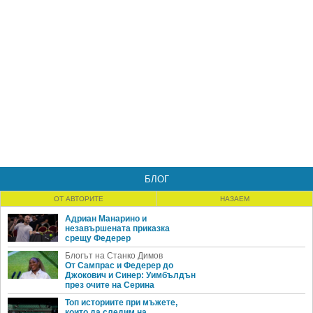
БЛОГ
ОТ АВТОРИТЕ
НАЗАЕМ
Адриан Манарино и
незавършената приказка
срещу Федерер
Блогът на Станко Димов
От Сампрас и Федерер до
Джокович и Синер: Уимбълдън
през очите на Серина
Топ историите при мъжете,
които да следим на