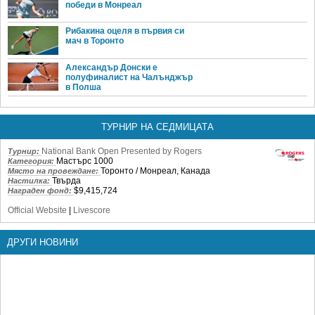
победи в Монреал
Рибакина оцеля в първия си
мач в Торонто
Александър Донски е
полуфиналист на Чалънджър
в Полша
ТУРНИР НА СЕДМИЦАТА
National Bank Open Presented by Rogers
Турнир:
Мастърс 1000
Категория:
Торонто / Монреал, Канада
Място на провеждане:
Твърда
Настилка:
$9,415,724
Награден фонд:
Official Website
|
Livescore
ДРУГИ НОВИНИ