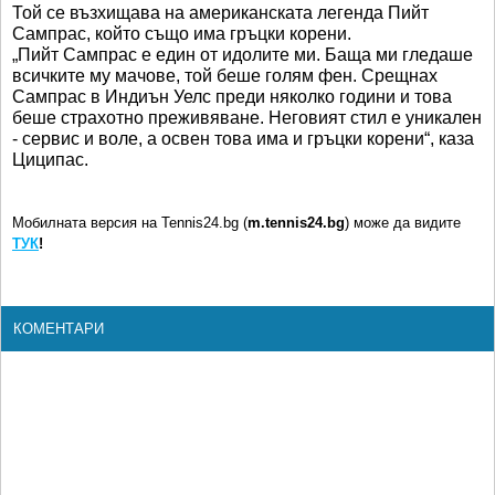
Той се възхищава на американската легенда Пийт
Сампрас, който също има гръцки корени.
„Пийт Сампрас е един от идолите ми. Баща ми гледаше
всичките му мачове, той беше голям фен. Срещнах
Сампрас в Индиън Уелс преди няколко години и това
беше страхотно преживяване. Неговият стил е уникален
- сервис и воле, а освен това има и гръцки корени“, каза
Циципас.
Мобилната версия на Tennis24.bg (
m.tennis24.bg
) може да видите
ТУК
!
КОМЕНТАРИ