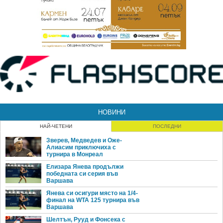
НОВИНИ
НАЙ-ЧЕТЕНИ
ПОСЛЕДНИ
Зверев, Медведев и Оже-
Алиасим приключиха с
турнира в Монреал
Елизара Янева продължи
победната си серия във
Варшава
Янева си осигури място на 1/4-
финал на WTA 125 турнира във
Варшава
Шелтън, Рууд и Фонсека с