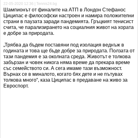
22-05-2020 12:36 | Tennis24.bg
Шампионът от финалите на АТП в Лондон Стефанос
Циципас е философски настроен и намира положителни
страни в паузата заради пандемията. Гръцкият тенисист
счита, че парализирането на социалния живот на хората
е добре за природата.
„Трябва да бъдем поставяни под изолация веднъж в
годината и това ще бъде добре за природата. Ползата от
тази пандемия е за околната среда. Животът е толкова
забързан и човек никога няма време да прекара време
със семейството си. А сега имаме тази възможност.
Върнах се в миналото, когато бях дете и не пътувах
толкова много“, каза Циципас в предаване на живо за
Евроспорт.