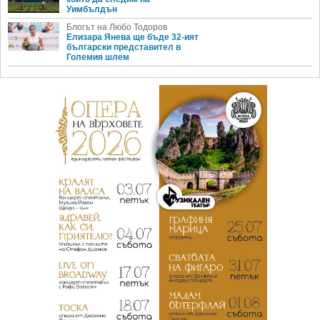
Уимбълдън
Блогът на Любо Тодоров
Елизара Янева ще бъде 32-ият
български представител в
Големия шлем