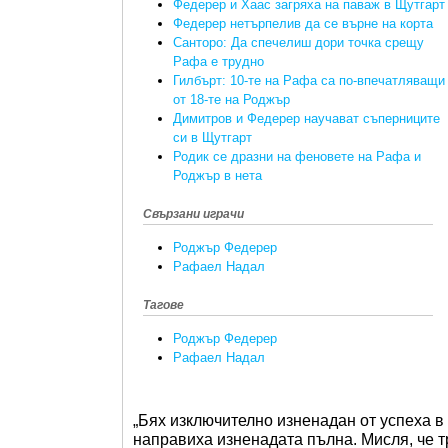
Федерер и Хаас загряха на паваж в Щутгарт
Федерер нетърпелив да се върне на корта
Санторо: Да спечелиш дори точка срещу
Рафа е трудно
Гилбърт: 10-те на Рафа са по-впечатляващи
от 18-те на Роджър
Димитров и Федерер научават съперниците
си в Щутгарт
Родик се дразни на феновете на Рафа и
Роджър в нета
Свързани играчи
Роджър Федерер
Рафаел Надал
Тагове
Роджър Федерер
Рафаел Надал
„Бях изключително изненадан от успеха в
направиха изненадата пълна. Мисля, че 