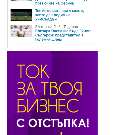
през очите на Серина
Топ историите при мъжете,
които да следим на
Уимбълдън
Блогът на Любо Тодоров
Елизара Янева ще бъде 32-ият
български представител в
Големия шлем