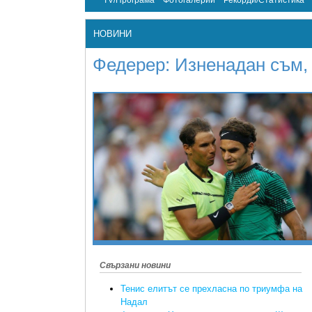
TV/Програма
Фотогалерии
Рекорди/Статистика
НОВИНИ
Федерер: Изненадан съм,
Свързани новини
Тенис елитът се прехласна по триумфа на
Надал