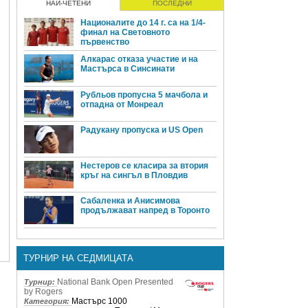
НАЙ-ЧЕТЕНИ
ПОСЛЕДНИ
Националите до 14 г. са на 1/4-
финал на Световното
първенство
Алкарас отказа участие и на
Мастърса в Синсинати
Рубльов пропусна 5 мачбола и
отпадна от Монреал
Радукану пропуска и US Open
Нестеров се класира за втория
кръг на сингъл в Пловдив
Сабаленка и Анисимова
продължават напред в Торонто
ТУРНИР НА СЕДМИЦАТА
National Bank Open Presented
Турнир:
by Rogers
Мастърс 1000
Категория: