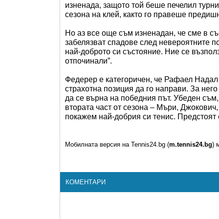
изненада, защото той беше печелил турни
сезона на клей, както го правеше предиш
Но аз все още съм изненадан, че сме в с
забелязват спадове след невероятните п
най-доброто си състояние. Ние се възполз
отпочинали”.
Федерер е категоричен, че Рафаел Надал 
страхотна позиция да го направи. За него
да се върна на победния път. Убеден съм
втората част от сезона – Мъри, Джокович
покажем най-добрия си тенис. Предстоят 
Мобилната версия на Tennis24.bg (
m.tennis24.bg
) 
КОМЕНТАРИ