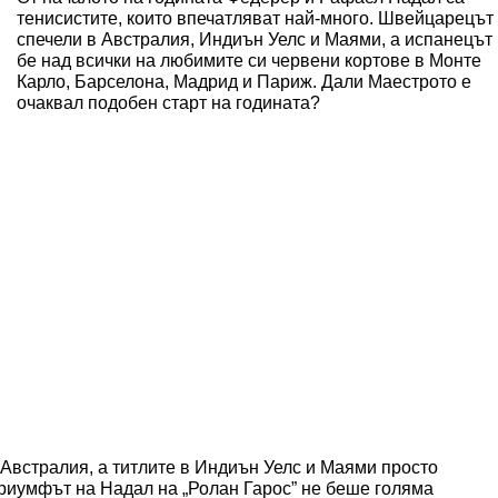
тенисистите, които впечатляват най-много. Швейцарецът
спечели в Австралия, Индиън Уелс и Маями, а испанецът
бе над всички на любимите си червени кортове в Монте
Карло, Барселона, Мадрид и Париж. Дали Маестрото е
очаквал подобен старт на годината?
 Австралия, а титлите в Индиън Уелс и Маями просто
триумфът на Надал на „Ролан Гарос” не беше голяма