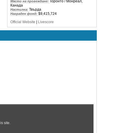
Торонто / Монреал,
Място на провеждане:
Канада
Твърда
Настилка:
$9,415,724
Награден фонд:
Official Website
|
Livescore