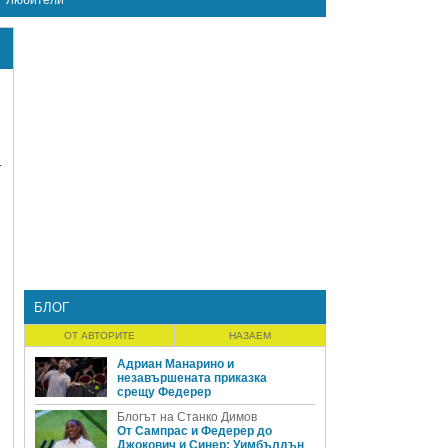
Любители
а
БЛОГ
ОТ АВТОРИТЕ
НАЗАЕМ
Адриан Манарино и
незавършената приказка
срещу Федерер
Блогът на Станко Димов
От Сампрас и Федерер до
Джокович и Синер: Уимбълдън