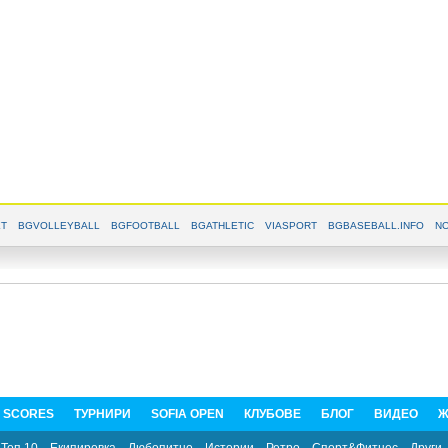
T
BGVOLLEYBALL
BGFOOTBALL
BGATHLETIC
VIASPORT
BGBASEBALL.INFO
NO
E SCORES
ТУРНИРИ
SOFIA OPEN
КЛУБОВЕ
БЛОГ
ВИДЕО
Ж