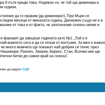
ра 9 пъти преди това. Надявах се, че той ще доминира в
ни години.
ъстояние да го правим (да доминират). При Мъри се
оследни месеци от миналата година, Джокович също не е в
вахме от това и от факта, че започнахме сезона свежи и
е фаворит да завърши годината като №1. „Той е в
 най-важното сега е да се опази от контузии. За мен е важно
, че много момчета ще покажат най-добрия си тенис през
, Нишикори, Раонич, Зверев, Кириос, Стан. Всички ние ще
епични битки до самия край на сезона”.
може да видите
ТУК
!