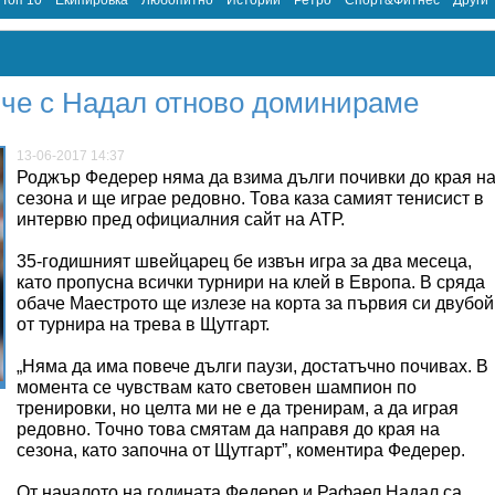
Топ 10
Екипировка
Любопитно
Истории
Ретро
Спорт&Фитнес
Други
 че с Надал отново доминираме
13-06-2017 14:37
Роджър Федерер няма да взима дълги почивки до края н
сезона и ще играе редовно. Това каза самият тенисист в
интервю пред официалния сайт на АТР.
35-годишният швейцарец бе извън игра за два месеца,
като пропусна всички турнири на клей в Европа. В сряда
обаче Маестрото ще излезе на корта за първия си двубой
от турнира на трева в Щутгарт.
„Няма да има повече дълги паузи, достатъчно почивах. В
момента се чувствам като световен шампион по
тренировки, но целта ми не е да тренирам, а да играя
редовно. Точно това смятам да направя до края на
сезона, като започна от Щутгарт”, коментира Федерер.
От началото на годината Федерер и Рафаел Надал са