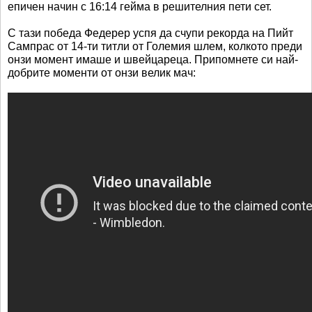
епичен начин с 16:14 гейма в решителния пети сет.
С тази победа Федерер успя да счупи рекорда на Пийт
Сампрас от 14-ти титли от Големия шлем, колкото преди
онзи момент имаше и швейцареца. Припомнете си най-
добрите моменти от онзи велик мач: