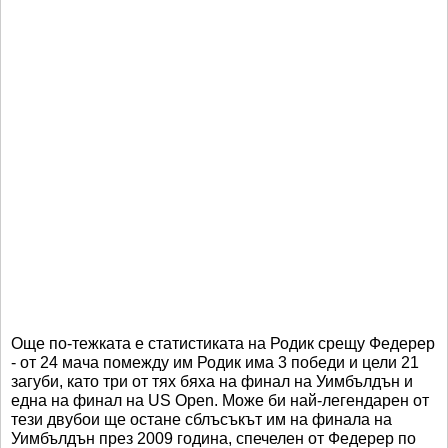
Още по-тежката е статистиката на Родик срещу Федерер
- от 24 мача помежду им Родик има 3 победи и цели 21
загуби, като три от тях бяха на финал на Уимбълдън и
една на финал на US Open. Може би най-легендарен от
тези двубои ще остане сблъсъкът им на финала на
Уимбълдън през 2009 година, спечелен от Федерер по