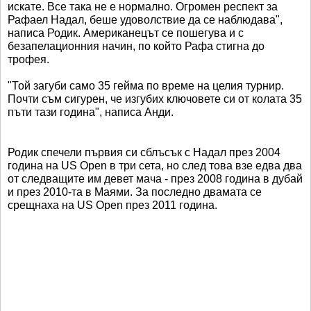
искате. Все така не е нормално. Огромен респект за
Рафаел Надал, беше удоволствие да се наблюдава",
написа Родик. Американецът се пошегува и с
безапелационния начин, по който Рафа стигна до
трофея.
"Той загуби само 35 гейма по време на целия турнир.
Почти съм сигурен, че изгубих ключовете си от колата 35
пъти тази година", написа Анди.
Родик спечели първия си сблъсък с Надал през 2004
година на US Open в три сета, но след това взе едва два
от следващите им девет мача - през 2008 година в дубай
и през 2010-та в Маями. За последно двамата се
срещнаха на US Open през 2011 година.