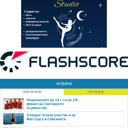
НОВИНИ
НАЙ-ЧЕТЕНИ
ПОСЛЕДНИ
Националите до 14 г. са на 1/4-
финал на Световното
първенство
Алкарас отказа участие и на
Мастърса в Синсинати