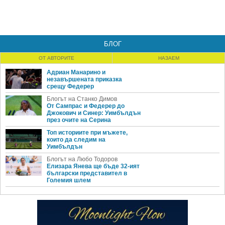
БЛОГ
ОТ АВТОРИТЕ
НАЗАЕМ
Адриан Манарино и
незавършената приказка
срещу Федерер
Блогът на Станко Димов
От Сампрас и Федерер до
Джокович и Синер: Уимбълдън
през очите на Серина
Топ историите при мъжете,
които да следим на
Уимбълдън
Блогът на Любо Тодоров
Елизара Янева ще бъде 32-ият
български представител в
Големия шлем