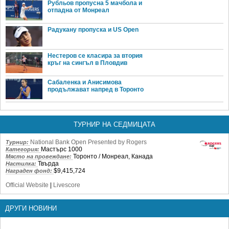
Рубльов пропусна 5 мачбола и
отпадна от Монреал
Радукану пропуска и US Open
Нестеров се класира за втория
кръг на сингъл в Пловдив
Сабаленка и Анисимова
продължават напред в Торонто
ТУРНИР НА СЕДМИЦАТА
National Bank Open Presented by Rogers
Турнир:
Мастърс 1000
Категория:
Торонто / Монреал, Канада
Място на провеждане:
Твърда
Настилка:
$9,415,724
Награден фонд:
Official Website
|
Livescore
ДРУГИ НОВИНИ