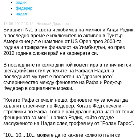
родик
федерер
надал
13-06-2017 10:12 | Николай Драганов
Бившият №1 в света и любимец на милиони Анди Родик
в последно време е изключително активен в Туитър.
Американецът е шампион от US Open през 2003-та
година и трикратен финалист на Уимбълдън, но през
2012 година сложи край на кариерата си.
В последните няколко дни той коментира в типичния си
шегаджийски стил успехите на Рафаел Надал, а
последният му туит е посветен на "дразнещото"
съперничество между феновете на Рафа и Роджър
Федерер в социалните мрежи.
"Когато Рафа спечели нещо, феновете му започват да
хвърлят стрелички по Федерер. Когато Фед спечели -
стрелички по Рафа. Това е най-дразнещата част от тенис
фенщината за мен", написа Родик, който отдаде
заслуженото на Надал след трофея му от "Ролан Гарос".
"10... 10... 10... можете да го кажете колкото пъти си