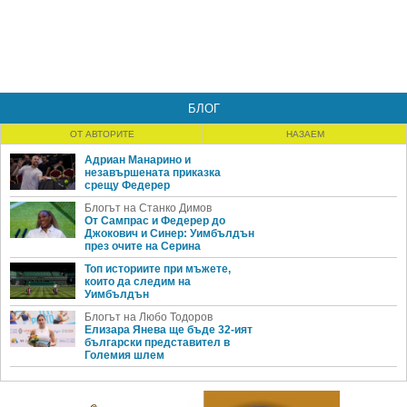
БЛОГ
ОТ АВТОРИТЕ
НАЗАЕМ
Адриан Манарино и
незавършената приказка
срещу Федерер
Блогът на Станко Димов
От Сампрас и Федерер до
Джокович и Синер: Уимбълдън
през очите на Серина
Топ историите при мъжете,
които да следим на
Уимбълдън
Блогът на Любо Тодоров
Елизара Янева ще бъде 32-ият
български представител в
Големия шлем