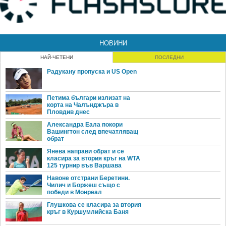
НОВИНИ
НАЙ-ЧЕТЕНИ
ПОСЛЕДНИ
Радукану пропуска и US Open
Петима българи излизат на
корта на Чалънджъра в
Пловдив днес
Александра Еала покори
Вашингтон след впечатляващ
обрат
Янева направи обрат и се
класира за втория кръг на WTA
125 турнир във Варшава
Навоне отстрани Беретини.
Чилич и Боржеш също с
победи в Монреал
Глушкова се класира за втория
кръг в Куршумлийска Баня