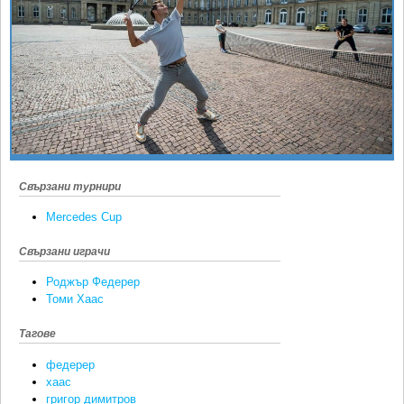
Ретро
SOFIA OPEN
Спорт&Фитнес
КЛУБОВЕ
Други
БЛОГ
Любители
ВИДЕО
ЖЪЛТО
РАКЕТНИ
Свързани турнири
Mercedes Cup
Свързани играчи
Роджър Федерер
Томи Хаас
Тагове
федерер
хаас
григор димитров