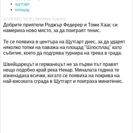
щутгарт
площад
12-06-2017 18:30 | Любомир Тодоров
Добрите приятели Роджър Федерер и Томи Хаас си
намериха ново място, за да поиграят тенис.
Те се появиха в центъра на Щутгарт днес, за да ударят
няколко топки на паважа на площад "Шлосплац" като
събитие, което да подгрява турнира на трева в града.
Швейцарецът и германецът не за първи път правят
нещо подобно край река Некар. Миналата година те
изненадаха всички, когато се появиха на покрива на
най-високата сграда в Щутгарт и поиграха минитенис.