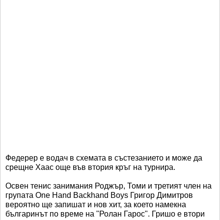
Федерер е водач в схемата в състезанието и може да
срещне Хаас още във втория кръг на турнира.
Освен тенис занимания Роджър, Томи и третият член на
групата One Hand Backhand Boys Григор Димитров
вероятно ще запишат и нов хит, за което намекна
българинът по време на "Ролан Гарос". Гришо е втори