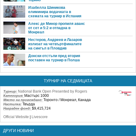
Изабелла Шиникова
елиминира водачката в
схемата на турнир в Испания
Алекс де Минор пропиля аванс
от сет и 5:2 и отпадна в
Монреал
Нестеров, Андреев и Лазаров
излизат на четвъртфиналите
на сингъл в Пловдив
Донски отстъпи пред втория
поставен на турнир в Полша
ТУРНИР НА СЕДМИЦАТА
National Bank Open Presented by Rogers
Турнир:
Мастърс 1000
Категория:
Торонто / Монреал, Канада
Място на провеждане:
Твърда
Настилка:
$9,415,724
Награден фонд:
Official Website
|
Livescore
ДРУГИ НОВИНИ