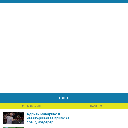
БЛОГ
ОТ АВТОРИТЕ
НАЗАЕМ
Адриан Манарино и
незавършената приказка
срещу Федерер