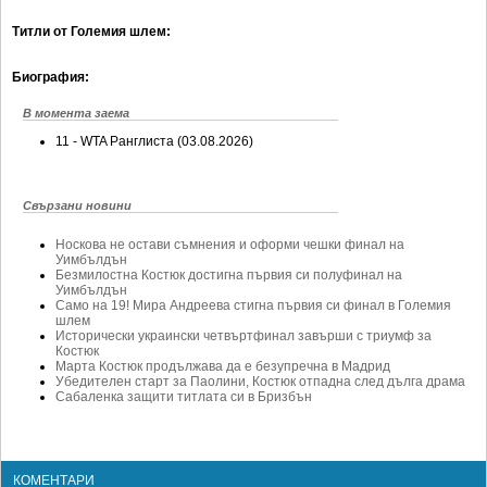
Ретро
SOFIA OPEN
Титли от Големия шлем:
Спорт&Фитнес
КЛУБОВЕ
Биография:
Други
БЛОГ
В момента заема
Любители
ВИДЕО
11 - WTA Ранглиста (03.08.2026)
ЖЪЛТО
РАКЕТНИ
Свързани новини
Носкова не остави съмнения и оформи чешки финал на
Уимбълдън
Безмилостна Костюк достигна първия си полуфинал на
Уимбълдън
Само на 19! Мира Андреева стигна първия си финал в Големия
шлем
Исторически украински четвъртфинал завърши с триумф за
Костюк
Марта Костюк продължава да е безупречна в Мадрид
Убедителен старт за Паолини, Костюк отпадна след дълга драма
Сабаленка защити титлата си в Бризбън
КОМЕНТАРИ