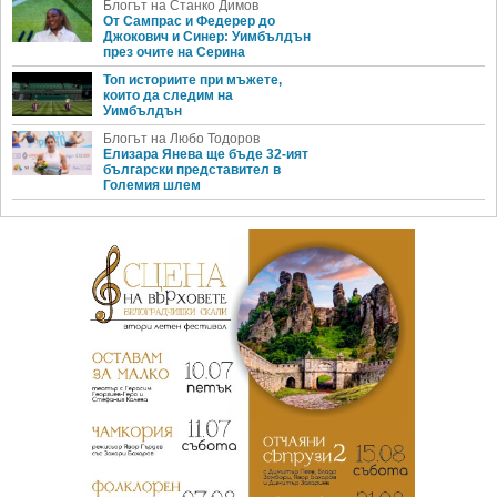
Блогът на Станко Димов
От Сампрас и Федерер до
Джокович и Синер: Уимбълдън
през очите на Серина
Топ историите при мъжете,
които да следим на
Уимбълдън
Блогът на Любо Тодоров
Елизара Янева ще бъде 32-ият
български представител в
Големия шлем