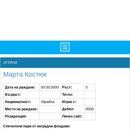
TV/Програма
НАЧАЛО
ИГРАЧИ
Фотогалерии
НОВИНИ
Марта Костюк
Рекорди/Статистика
БГ
Дата на раждане:
00.00.0000
Ръст:
0
Топ 10
ATP
Възраст:
Тегло:
Екипировка
WTA
Националност:
Украйна
Играе с:
Място на раждане:
Дебют:
0000
Любопитно
LIVE SCORES
Резиденция:
Личен сайт:
Истории
ТУРНИРИ
Спечелени пари от наградни фондове: