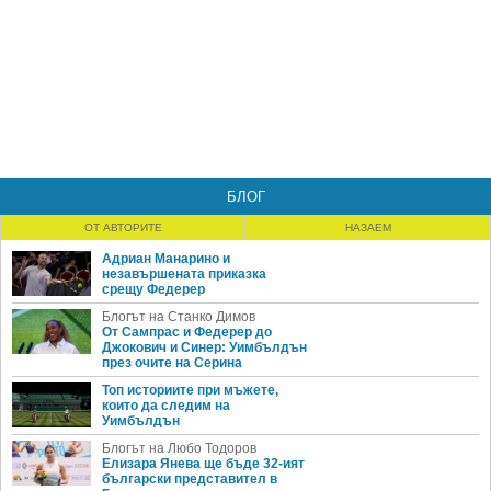
БЛОГ
ОТ АВТОРИТЕ
НАЗАЕМ
Адриан Манарино и
незавършената приказка
срещу Федерер
Блогът на Станко Димов
От Сампрас и Федерер до
Джокович и Синер: Уимбълдън
през очите на Серина
Топ историите при мъжете,
които да следим на
Уимбълдън
Блогът на Любо Тодоров
Елизара Янева ще бъде 32-ият
български представител в