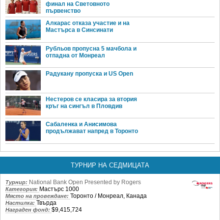
финал на Световното
първенство
Алкарас отказа участие и на
Мастърса в Синсинати
Рубльов пропусна 5 мачбола и
отпадна от Монреал
Радукану пропуска и US Open
Нестеров се класира за втория
кръг на сингъл в Пловдив
Сабаленка и Анисимова
продължават напред в Торонто
ТУРНИР НА СЕДМИЦАТА
National Bank Open Presented by Rogers
Турнир:
Мастърс 1000
Категория:
Торонто / Монреал, Канада
Място на провеждане:
Твърда
Настилка:
$9,415,724
Награден фонд: