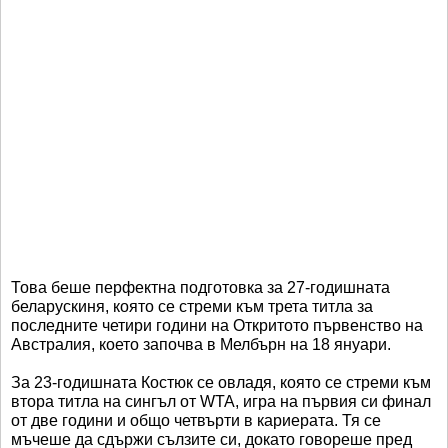
Това беше перфектна подготовка за 27-годишната
беларускиня, която се стреми към трета титла за
последните четири години на Откритото първенство на
Австралия, което започва в Мелбърн на 18 януари.
За 23-годишната Костюк се овладя, която се стреми към
втора титла на сингъл от WТА, игра на първия си финал
от две години и общо четвърти в кариерата. Тя се
мъчеше да сдържи сълзите си, докато говореше пред