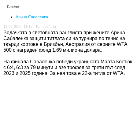
Тагове
Арина Сабаленка
11-01-2026 11:12 | Tennis24.bg
Водачката в световната ранглиста при жените Арина
Сабаленка защити титлата си на турнира по тенис на
твърди кортове в Бризбън, Австралия от сериите WТА
500 с награден фонд 1,69 милиона долара.
На финала Сабаленка победи украинката Марта Костюк
с 6:4, 6:3 за 79 минути и взе трофея за трети път след
2023 и 2025 година. За нея това е 22-а титла от WТА.