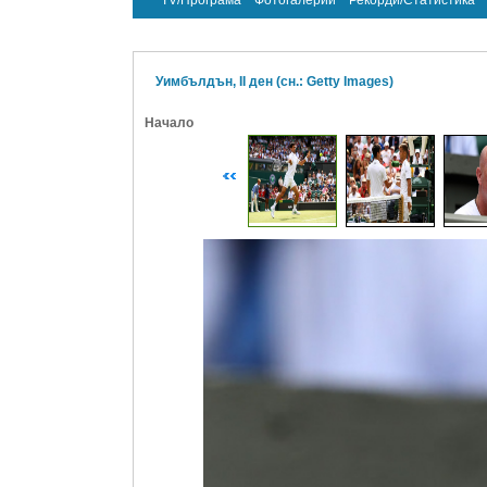
TV/Програма
Фотогалерии
Рекорди/Статистика
Уимбълдън, II ден (сн.: Getty Images)
Начало