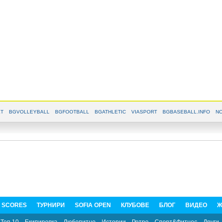
T
BGVOLLEYBALL
BGFOOTBALL
BGATHLETIC
VIASPORT
BGBASEBALL.INFO
NO
E SCORES
ТУРНИРИ
SOFIA OPEN
КЛУБОВЕ
БЛОГ
ВИДЕО
Ж