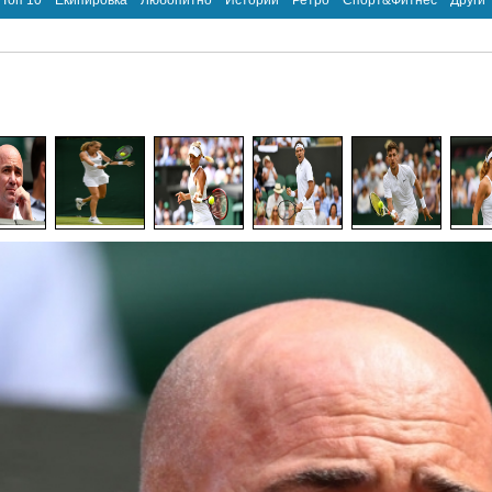
Топ 10
Екипировка
Любопитно
Истории
Ретро
Спорт&Фитнес
Други