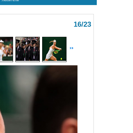
Любители
16/23