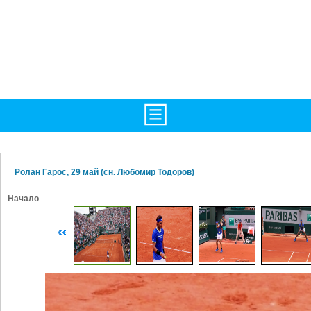
TV/Програма
НАЧАЛО
Фотогалерии
НОВИНИ
Ролан Гарос, 29 май (сн. Любомир Тодоров)
Рекорди/Статистика
БГ
Начало
Топ 10
ATP
Екипировка
WTA
Любопитно
LIVE SCORES
Истории
ТУРНИРИ