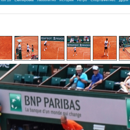
Топ 10
Екипировка
Любопитно
Истории
Ретро
Спорт&Фитнес
Други