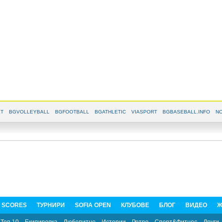
T
BGVOLLEYBALL
BGFOOTBALL
BGATHLETIC
VIASPORT
BGBASEBALL.INFO
NO
E SCORES
ТУРНИРИ
SOFIA OPEN
КЛУБОВЕ
БЛОГ
ВИДЕО
Ж