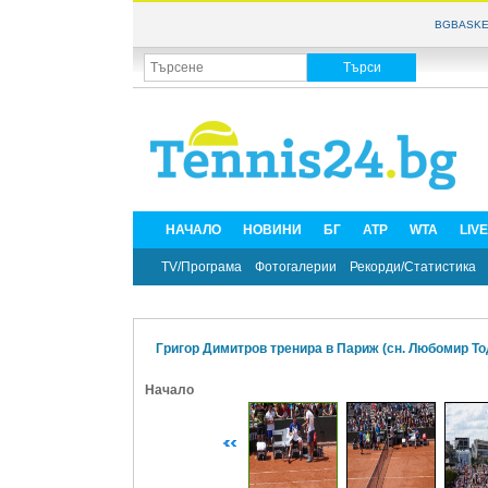
BGBASKE
НАЧАЛО
НОВИНИ
БГ
ATP
WTA
LIV
TV/Програма
Фотогалерии
Рекорди/Статистика
Григор Димитров тренира в Париж (сн. Любомир То
Начало