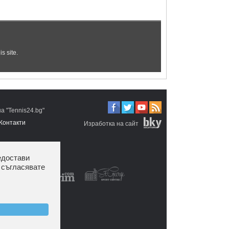
 "Tennis24.bg"
Контакти
Изработка на сайт
едостави
 съгласявате