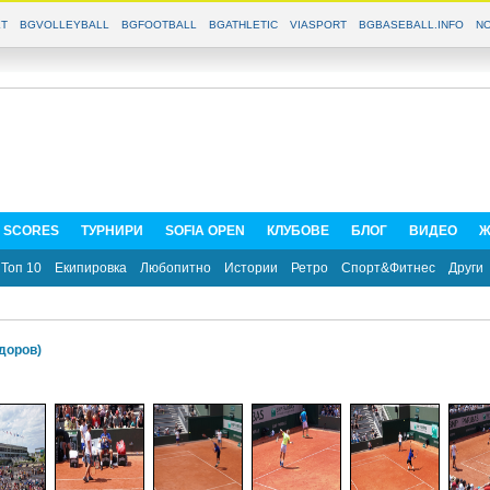
T
BGVOLLEYBALL
BGFOOTBALL
BGATHLETIC
VIASPORT
BGBASEBALL.INFO
NO
E SCORES
ТУРНИРИ
SOFIA OPEN
КЛУБОВЕ
БЛОГ
ВИДЕО
Ж
Топ 10
Екипировка
Любопитно
Истории
Ретро
Спорт&Фитнес
Други
доров)