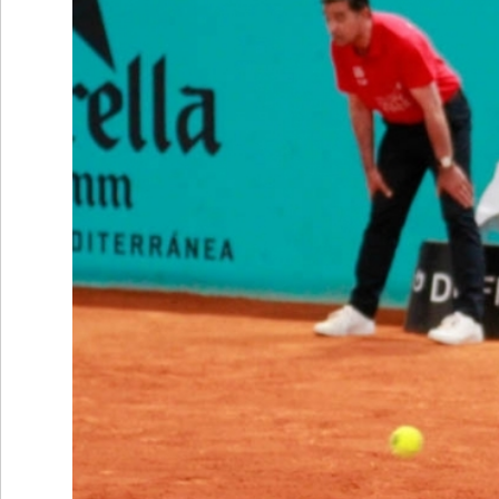
Ретро
SOFIA OPEN
Спорт&Фитнес
КЛУБОВЕ
Други
БЛОГ
Любители
ВИДЕО
ЖЪЛТО
РАКЕТНИ