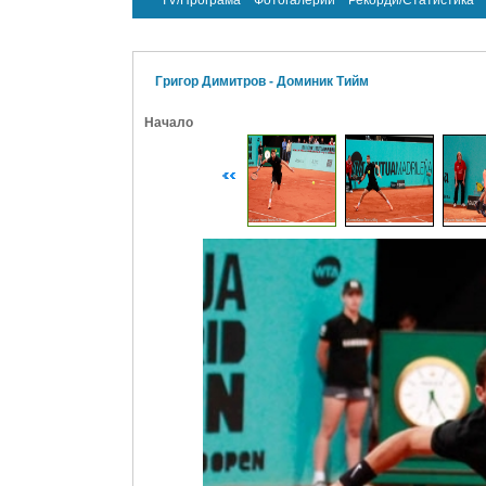
TV/Програма
Фотогалерии
Рекорди/Статистика
Григор Димитров - Доминик Тийм
Начало