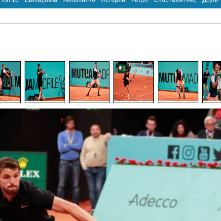
Топ 10
Екипировка
Любопитно
Истории
Ретро
Спорт&Фитнес
Други