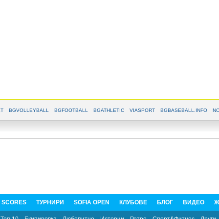
T
BGVOLLEYBALL
BGFOOTBALL
BGATHLETIC
VIASPORT
BGBASEBALL.INFO
NO
E SCORES
ТУРНИРИ
SOFIA OPEN
КЛУБОВЕ
БЛОГ
ВИДЕО
Ж