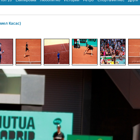
Топ 10
Екипировка
Любопитно
Истории
Ретро
Спорт&Фитнес
Други
ниел Касас)