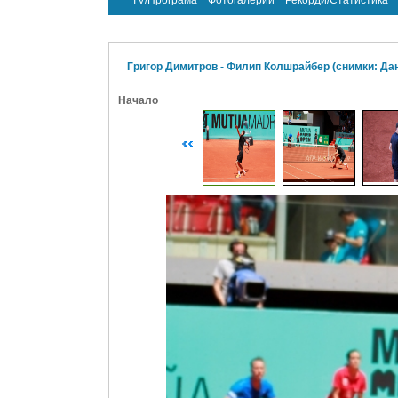
TV/Програма
Фотогалерии
Рекорди/Статистика
Григор Димитров - Филип Колшрайбер (снимки: Да
Начало