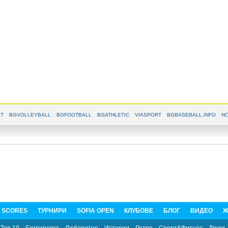
T
BGVOLLEYBALL
BGFOOTBALL
BGATHLETIC
VIASPORT
BGBASEBALL.INFO
NO
E SCORES
ТУРНИРИ
SOFIA OPEN
КЛУБОВЕ
БЛОГ
ВИДЕО
Ж