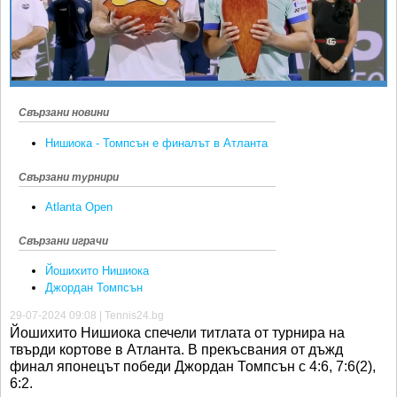
Ретро
SOFIA OPEN
Спорт&Фитнес
КЛУБОВЕ
Други
БЛОГ
Любители
ВИДЕО
Свързани новини
ЖЪЛТО
Нишиока - Томпсън е финалът в Атланта
РАКЕТНИ
Свързани турнири
Atlanta Open
Свързани играчи
Йошихито Нишиока
Джордан Томпсън
29-07-2024 09:08 | Tennis24.bg
Йошихито Нишиока спечели титлата от турнира на
твърди кортове в Атланта. В прекъсвания от дъжд
финал японецът победи Джордан Томпсън с 4:6, 7:6(2),
6:2.