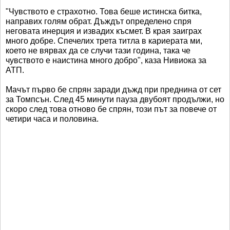
"Чувството е страхотно. Това беше истинска битка,
направих голям обрат. Дъждът определено спря
неговата инерция и извадих късмет. В края заиграх
много добре. Спечелих трета титла в кариерата ми,
което не вярвах да се случи тази година, така че
чувството е наистина много добро", каза Нивиока за
АТП.
Мачът първо бе спрян заради дъжд при преднина от сет
за Томпсън. След 45 минути пауза двубоят продължи, но
скоро след това отново бе спрян, този път за повече от
четири часа и половина.