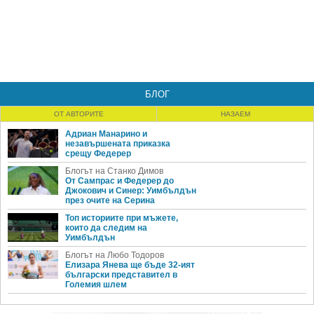
БЛОГ
ОТ АВТОРИТЕ
НАЗАЕМ
Адриан Манарино и
незавършената приказка
срещу Федерер
Блогът на Станко Димов
От Сампрас и Федерер до
Джокович и Синер: Уимбълдън
през очите на Серина
Топ историите при мъжете,
които да следим на
Уимбълдън
Блогът на Любо Тодоров
Елизара Янева ще бъде 32-ият
български представител в
Големия шлем