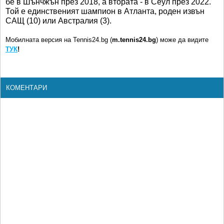
бе в Шънчжън през 2018, а втората - в Сеул през 2022.
Той е единственият шампион в Атланта, роден извън
САЩ (10) или Австралия (3).
Мобилната версия на Tennis24.bg (
m.tennis24.bg
) може да видите
ТУК
!
КОМЕНТАРИ