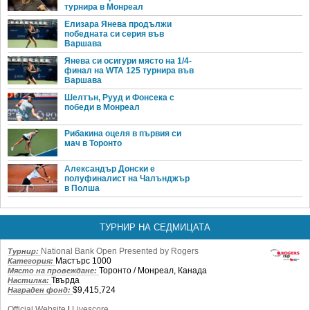
турнира в Монреал
Елизара Янева продължи
победната си серия във
Варшава
Янева си осигури място на 1/4-
финал на WTA 125 турнира във
Варшава
Шелтън, Рууд и Фонсека с
победи в Монреал
Рибакина оцеля в първия си
мач в Торонто
Александър Донски е
полуфиналист на Чалънджър
в Полша
ТУРНИР НА СЕДМИЦАТА
National Bank Open Presented by Rogers
Турнир:
Мастърс 1000
Категория:
Торонто / Монреал, Канада
Място на провеждане:
Твърда
Настилка:
$9,415,724
Награден фонд:
Official Website
|
Livescore