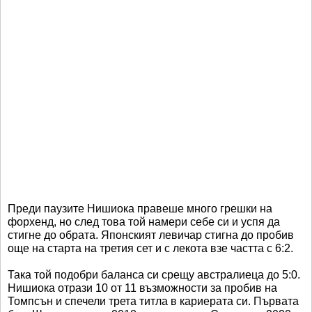
Преди паузите Нишиока правеше много грешки на
форхенд, но след това той намери себе си и успя да
стигне до обрата. Японският левичар стигна до пробив
още на старта на третия сет и с лекота взе частта с 6:2.
Така той подобри баланса си срещу австралиеца до 5:0.
Нишиока отрази 10 от 11 възможности за пробив на
Томпсън и спечели трета титла в кариерата си. Първата