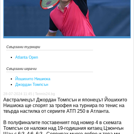
Ретро
SOFIA OPEN
Спорт&Фитнес
КЛУБОВЕ
Други
БЛОГ
Любители
ВИДЕО
ЖЪЛТО
Свързани турнири
РАКЕТНИ
Atlanta Open
Свързани играчи
Йошихито Нишиока
Джордан Томпсън
28-07-2024 11:45 | Tennis24.bg
Австралиецът Джордан Томпсън и японецът Йошихито
Нишиока ще спорят за трофея на турнира по тенис на
твърда настилка от сериите АТП 250 в Атланта.
В полуфиналите поставеният под номер 4 в схемата
Томпсън се наложи над 19-годишния китаец Цзюнчън
Шан с 6:3, 4:6, 6:3. „Сервирах много добре и това ми