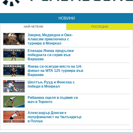
НОВИНИ
НАЙ-ЧЕТЕНИ
ПОСЛЕДНИ
Зверев, Медведев и Оже-
Алиасим приключиха с
турнира в Монреал
Елизара Янева продължи
победната си серия във
Варшава
Янева си осигури място на 1/4-
финал на WTA 125 турнира във
Варшава
Шелтън, Рууд и Фонсека с
победи в Монреал
Рибакина оцеля в първия си
мач в Торонто
Александър Донски е
полуфиналист на Чалънджър
в Полша