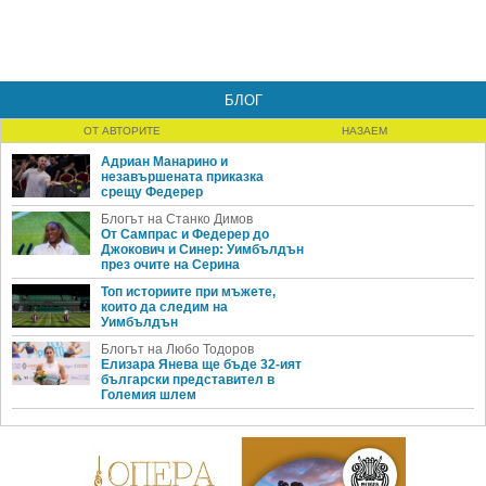
БЛОГ
ОТ АВТОРИТЕ
НАЗАЕМ
Адриан Манарино и
незавършената приказка
срещу Федерер
Блогът на Станко Димов
От Сампрас и Федерер до
Джокович и Синер: Уимбълдън
през очите на Серина
Топ историите при мъжете,
които да следим на
Уимбълдън
Блогът на Любо Тодоров
Елизара Янева ще бъде 32-ият
български представител в
Големия шлем