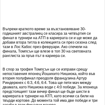
Въпреки краткото време за възстановяване 30-
годишният австралиец се класира за четвъртия си
финал в турнири на АТП в кариерата си и ще може да
добави втора титла в колекцията си през сезона след
тази в Лос Кабос през февруари. Ако спечели на
финала, Томпсън ще влезе в топ 30 на световната
ранглиста за пръв път в кариера си.
В спор за трофея Томпсън ще се изправи срещу
непоставения японец Йошихито Нишиока, който във
втория полуфинал преодоля французина Артур
Риндеркнех с 6:3, 4:6, 6:4. Това ще пети мач между
двамата, като Нишиока води с 4:0 победи. За японеца
предстоящият тази вечер финал ще бъде шести в
кариерата в турнири на АТП, като всички са били на
твърди кортове. До момента той има две победи и три
загуби в тези финални мачове.