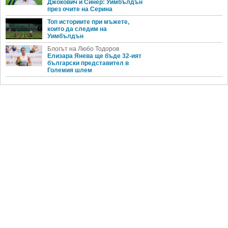
Джокович и Синер: Уимбълдън
през очите на Серина
Топ историите при мъжете,
които да следим на
Уимбълдън
Блогът на Любо Тодоров
Елизара Янева ще бъде 32-ият
български представител в
Големия шлем