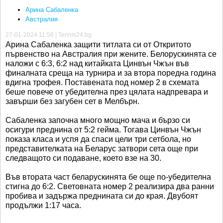
Арина Сабаленка
Австралия
27-01-2024 11:56 | Tennis24.bg
Арина Сабаленка защити титлата си от Откритото
първенство на Австралия при жените. Белорускинята се
наложи с 6:3, 6:2 над китайката Цинвън Чжън във
финалната среща на турнира и за втора поредна година
вдигна трофея. Поставената под номер 2 в схемата
беше повече от убедителна през цялата надпревара и
завърши без загубен сет в Мелбърн.
Сабаленка започна много мощно мача и бързо си
осигури преднина от 5:2 гейма. Тогава Цинвън Чжън
показа класа и успя да спаси цели три сетбола, но
представителката на Беларус затвори сета още при
следващото си подаване, което взе на 30.
Във втората част беларускинята бе още по-убедителна
стигна до 6:2. Световната номер 2 реализира два ранни
пробива и задържа преднината си до края. Двубоят
продължи 1:17 часа.