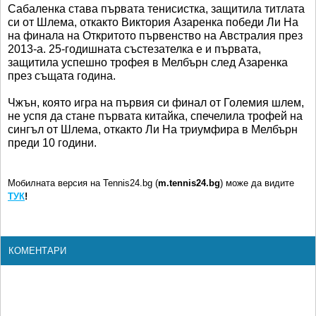
Сабаленка става първата тенисистка, защитила титлата
си от Шлема, откакто Виктория Азаренка победи Ли На
на финала на Откритото първенство на Австралия през
2013-а. 25-годишната състезателка е и първата,
защитила успешно трофея в Мелбърн след Азаренка
през същата година.
Чжън, която игра на първия си финал от Големия шлем,
не успя да стане първата китайка, спечелила трофей на
сингъл от Шлема, откакто Ли На триумфира в Мелбърн
преди 10 години.
Мобилната версия на Tennis24.bg (
m.tennis24.bg
) може да видите
ТУК
!
КОМЕНТАРИ