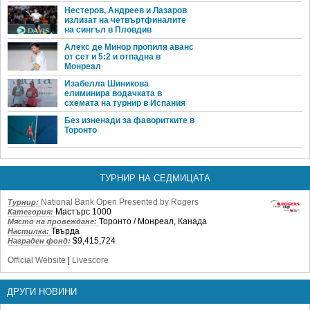
Нестеров, Андреев и Лазаров
излизат на четвъртфиналите
на сингъл в Пловдив
Алекс де Минор пропиля аванс
от сет и 5:2 и отпадна в
Монреал
Изабелла Шиникова
елиминира водачката в
схемата на турнир в Испания
Без изненади за фаворитките в
Торонто
ТУРНИР НА СЕДМИЦАТА
National Bank Open Presented by Rogers
Турнир:
Мастърс 1000
Категория:
Торонто / Монреал, Канада
Място на провеждане:
Твърда
Настилка:
$9,415,724
Награден фонд:
Official Website
|
Livescore
ДРУГИ НОВИНИ