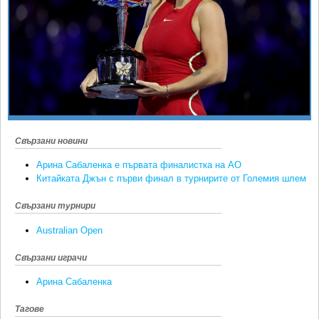
Ретро
SOFIA OPEN
Спорт&Фитнес
КЛУБОВЕ
Други
БЛОГ
Любители
ВИДЕО
ЖЪЛТО
РАКЕТНИ
Свързани новини
Арина Сабаленка е първата финалистка на АО
Китайката Джън с първи финал в турнирите от Големия шлем
Свързани турнири
Australian Open
Свързани играчи
Арина Сабаленка
Тагове