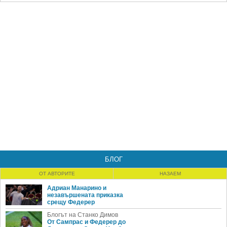
БЛОГ
ОТ АВТОРИТЕ
НАЗАЕМ
Адриан Манарино и
незавършената приказка
срещу Федерер
Блогът на Станко Димов
От Сампрас и Федерер до