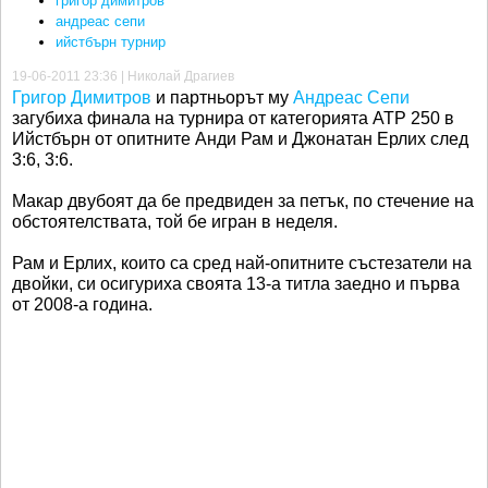
григор димитров
андреас сепи
ийстбърн турнир
19-06-2011 23:36 | Николай Драгиев
Григор Димитров
и партньорът му
Андреас Сепи
загубиха финала на турнира от категорията ATP 250 в
Ийстбърн от опитните Анди Рам и Джонатан Ерлих след
3:6, 3:6.
Макар двубоят да бе предвиден за петък, по стечение на
обстоятелствата, той бе игран в неделя.
Рам и Ерлих, които са сред най-опитните състезатели на
двойки, си осигуриха своята 13-а титла заедно и първа
от 2008-а година.