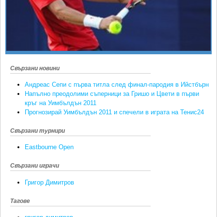
Ретро
SOFIA OPEN
Спорт&Фитнес
КЛУБОВЕ
Други
БЛОГ
Любители
ВИДЕО
ЖЪЛТО
Свързани новини
Андреас Сепи с първа титла след финал-пародия в Ийстбърн
РАКЕТНИ
Напълно преодолими съперници за Гришо и Цвети в първи
кръг на Уимбълдън 2011
Прогнозирай Уимбълдън 2011 и спечели в играта на Тенис24
Свързани турнири
Eastbourne Open
Свързани играчи
Григор Димитров
Тагове