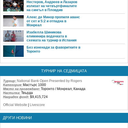
Нестеров, Андреев и Лазаров
излизат на четвъртфиналите
на сингъл в Пловдив
Алекс де Минор пропиля аванс
от сет и 5:2 и отпадна в
Монреал
Изабелла Шиникова
елиминира водачката в
схемата на турнир в Испания
Без изненади за фаворитките в
Торонто
ТУРНИР НА СЕДМИЦАТА
National Bank Open Presented by Rogers
Турнир:
Мастърс 1000
Категория:
Торонто / Монреал, Канада
Място на провеждане:
Твърда
Настилка:
$9,415,724
Награден фонд:
Official Website
|
Livescore
ДРУГИ НОВИНИ