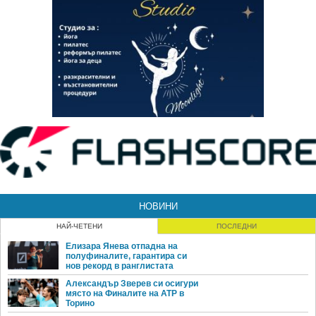
НОВИНИ
НАЙ-ЧЕТЕНИ
ПОСЛЕДНИ
Елизара Янева отпадна на
полуфиналите, гарантира си
нов рекорд в ранглистата
Александър Зверев си осигури
място на Финалите на ATP в
Торино