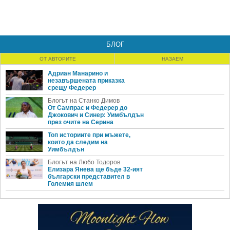
БЛОГ
ОТ АВТОРИТЕ
НАЗАЕМ
Адриан Манарино и
незавършената приказка
срещу Федерер
Блогът на Станко Димов
От Сампрас и Федерер до
Джокович и Синер: Уимбълдън
през очите на Серина
Топ историите при мъжете,
които да следим на
Уимбълдън
Блогът на Любо Тодоров
Елизара Янева ще бъде 32-ият
български представител в
Големия шлем