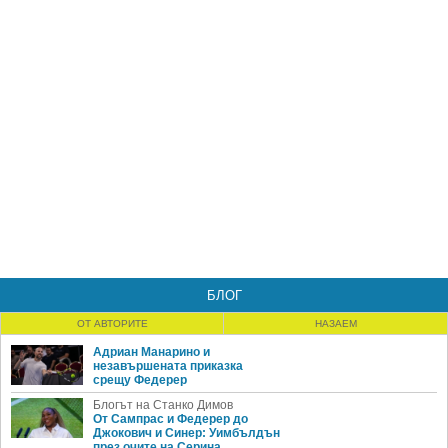
БЛОГ
ОТ АВТОРИТЕ
НАЗАЕМ
Адриан Манарино и
незавършената приказка
срещу Федерер
Блогът на Станко Димов
От Сампрас и Федерер до
Джокович и Синер: Уимбълдън
през очите на Серина