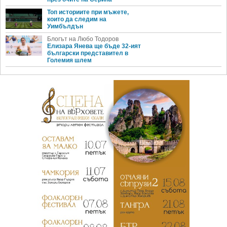
Топ историите при мъжете,
които да следим на
Уимбълдън
Блогът на Любо Тодоров
Елизара Янева ще бъде 32-ият
български представител в
Големия шлем