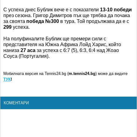
С успеха днес Бублик вече е с показатели
13-10 победи
през сезона. Григор Димитров пък ще трябва да почака
за своята
победа №300
в тура. Той продължава да е с
299
успеха.
На полуфиналите Бублик ще премери сили с
представителя на Южна Африка Лойд Харис, който
наниза
27 аса
за успеха с 6:7 (5), 6:3, 6:4 над Жоао
Соуса (Португалия).
Мобилната версия на Tennis24.bg (
m.tennis24.bg
) може да видите
ТУК
!
КОМЕНТАРИ