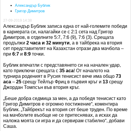
Александър Бублик
Григор Димитров
27-09-2019 14:38
Александър Бублик записа една от най-големите победи
в кариерата си, налагайки се с 2:1 сета над Григор
Димитров, в отделните 5:7, 7:6 (9), 7:6 (3). Срещата
продължи
2 часа и 32 минути
, а в тайбрека на втория
сет представителят на Казахстан отрази два мачбола –
при
6:7
и
8:9
точки.
Бублик впечатли с представянето си на начален удар,
като приключи срещата с
35 аса
! От началото на
турнира роденият в Русия тенисист вече има общо
73
аса
–
25
срещу Тейлър Фриц в първия кръг и
13
срещу
Джордан Томпсън във втория кръг.
„Беше добра седмица за мен, а да победя тенисист като
Григор Димитров е огромно постижение“, коментира
Бублик. „Тайбрекът на втория сет беше труден. По време
на мачболите въобще не се притеснявах, а исках да
наложа моята си игра и да сервирам стабилно“, добави
Саша.