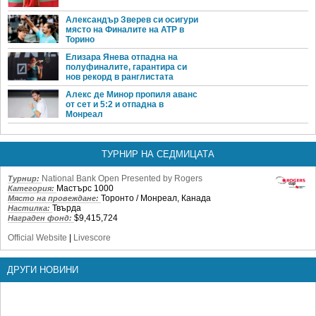
Александър Зверев си осигури
място на Финалите на ATP в
Торино
Елизара Янева отпадна на
полуфиналите, гарантира си
нов рекорд в ранглистата
Алекс де Минор пропиля аванс
от сет и 5:2 и отпадна в
Монреал
ТУРНИР НА СЕДМИЦАТА
National Bank Open Presented by Rogers
Турнир:
Мастърс 1000
Категория:
Торонто / Монреал, Канада
Място на провеждане:
Твърда
Настилка:
$9,415,724
Награден фонд:
Official Website
|
Livescore
ДРУГИ НОВИНИ