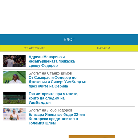
БЛОГ
ОТ АВТОРИТЕ
НАЗАЕМ
Адриан Манарино и
незавършената приказка
срещу Федерер
Блогът на Станко Димов
От Сампрас и Федерер до
Джокович и Синер: Уимбълдън
през очите на Серина
Топ историите при мъжете,
които да следим на
Уимбълдън
Блогът на Любо Тодоров
Елизара Янева ще бъде 32-ият
български представител в
Големия шлем