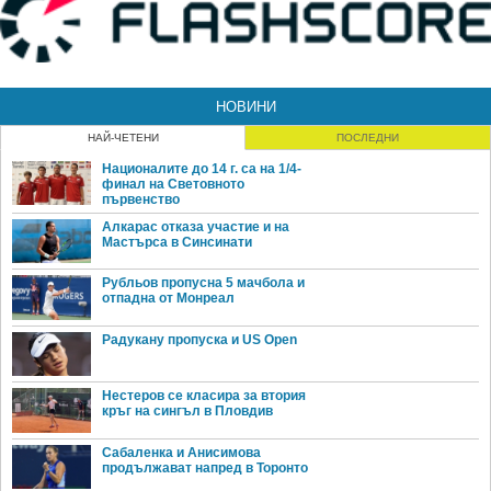
НОВИНИ
НАЙ-ЧЕТЕНИ
ПОСЛЕДНИ
Националите до 14 г. са на 1/4-
финал на Световното
първенство
Алкарас отказа участие и на
Мастърса в Синсинати
Рубльов пропусна 5 мачбола и
отпадна от Монреал
Радукану пропуска и US Open
Нестеров се класира за втория
кръг на сингъл в Пловдив
Сабаленка и Анисимова
продължават напред в Торонто