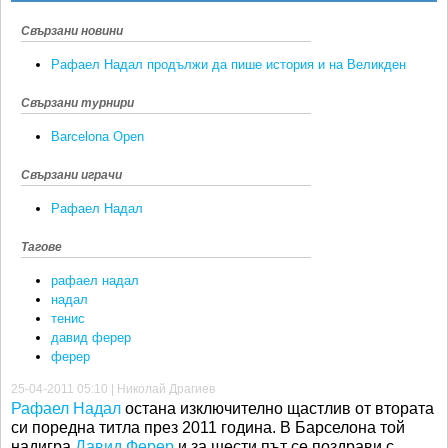
Свързани новини
Рафаел Надал продължи да пише история и на Великден
Свързани турнири
Barcelona Open
Свързани играчи
Рафаел Надал
Тагове
рафаел надал
надал
тенис
давид ферер
ферер
25-04-2011 05:10 | Николай Драгиев
Рафаел Надал
остана изключително щастлив от втората
си поредна титла през 2011 година. В Барселона той
надигра
Давид Ферер
и за шести път се поздрави с