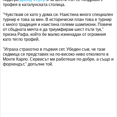
трофея в каталунската столица.
"Чувствам се като у дома си. Наистина много специален
турнир е това за мен. В исторически план това е турнир
с много традиция и наистина големи шампиони. Повече
от сбъдната мечта е да триумфирам шест пъти тук,"
призна Рафа, който бе малко изненадан от огромния
като тегло трофей.
"Играха страхотно в първия сет. Убеден съм, че тази
седмица се представих на по-високо ниво отколкото в
Монте Карло. Сервисът ми работеше по-добре, а също и
форхендът," допълни той.