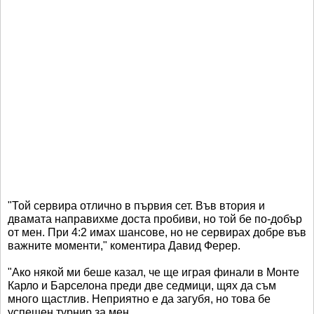
"Той сервира отлично в първия сет. Във втория и
двамата направихме доста пробиви, но той бе по-добър
от мен. При 4:2 имах шансове, но не сервирах добре във
важните моменти," коментира Давид Ферер.
"Ако някой ми беше казал, че ще играя финали в Монте
Карло и Барселона преди две седмици, щях да съм
много щастлив. Неприятно е да загубя, но това бе
успешен турнир за мен.