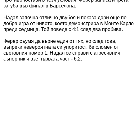
загуба във финал в Барселона.
Надал започна отлично двубоя и показа дори още по-
добра игра от нивото, което демонстрира в Монте Карло
преди седмица. Той поведе с 4:1 след два пробива.
Ферер съумя да върне един от тях, но след това,
въпреки невероятната си упоритост, бе сломен от
световния номер 1. Надал се справи с агресивния
съперник и взе първата част - 6:2.