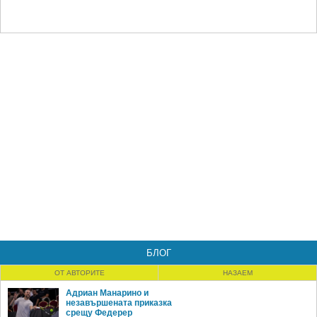
БЛОГ
ОТ АВТОРИТЕ
НАЗАЕМ
Адриан Манарино и
незавършената приказка
срещу Федерер