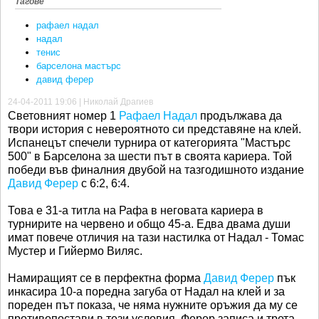
Тагове
рафаел надал
надал
тенис
барселона мастърс
давид ферер
24-04-2011 19:06 | Николай Драгиев
Световният номер 1
Рафаел Надал
продължава да
твори история с невероятното си представяне на клей.
Испанецът спечели турнира от категорията "Мастърс
500" в Барселона за шести път в своята кариера. Той
победи във финалния двубой на тазгодишното издание
Давид Ферер
с 6:2, 6:4.
Това е 31-а титла на Рафа в неговата кариера в
турнирите на червено и общо 45-а. Едва двама души
имат повече отличия на тази настилка от Надал - Томас
Мустер и Гийермо Виляс.
Намиращият се в перфектна форма
Давид Ферер
пък
инкасира 10-а поредна загуба от Надал на клей и за
пореден път показа, че няма нужните оръжия да му се
противопостави в тези условия. Ферер записа и трета