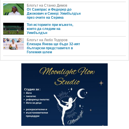
Блогът на Станко Димов
От Сампрас и Федерер до
Джокович и Синер: Уимбълдън
през очите на Серина
Топ историите при мъжете,
които да следим на
Уимбълдън
Блогът на Любо Тодоров
Елизара Янева ще бъде 32-ият
български представител в
Големия шлем