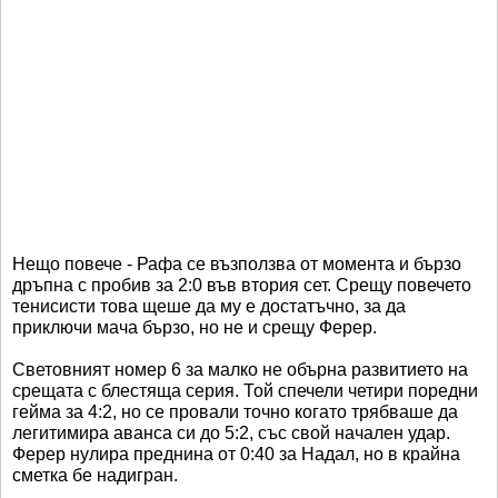
Нещо повече - Рафа се възползва от момента и бързо
дръпна с пробив за 2:0 във втория сет. Срещу повечето
тенисисти това щеше да му е достатъчно, за да
приключи мача бързо, но не и срещу Ферер.
Световният номер 6 за малко не обърна развитието на
срещата с блестяща серия. Той спечели четири поредни
гейма за 4:2, но се провали точно когато трябваше да
легитимира аванса си до 5:2, със свой начален удар.
Ферер нулира преднина от 0:40 за Надал, но в крайна
сметка бе надигран.