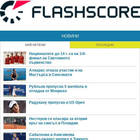
НОВИНИ
НАЙ-ЧЕТЕНИ
ПОСЛЕДНИ
Националите до 14 г. са на 1/4-
финал на Световното
първенство
Алкарас отказа участие и на
Мастърса в Синсинати
Рубльов пропусна 5 мачбола и
отпадна от Монреал
Радукану пропуска и US Open
Нестеров се класира за втория
кръг на сингъл в Пловдив
Сабаленка и Анисимова
продължават напред в Торонто