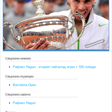
Ретро
SOFIA OPEN
Спорт&Фитнес
КЛУБОВЕ
Други
БЛОГ
Любители
ВИДЕО
ЖЪЛТО
РАКЕТНИ
Свързани новини
Рафаел Надал - вторият най-млад играч с 500 победи
Свързани турнири
Barcelona Open
Свързани играчи
Рафаел Надал