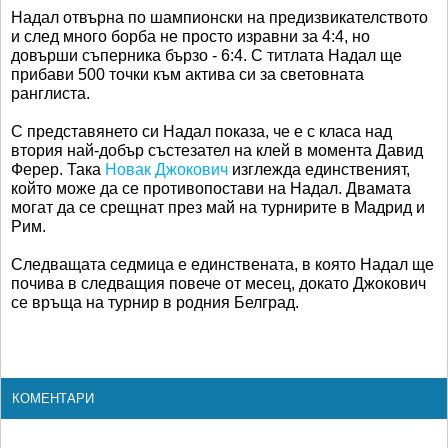
Надал отвърна по шампионски на предизвикателството
и след много борба не просто изравни за 4:4, но
довърши съперника бързо - 6:4. С титлата Надал ще
прибави 500 точки към актива си за световната
ранглиста.
С представянето си Надал показа, че е с класа над
втория най-добър състезател на клей в момента Давид
Ферер. Така
Новак Джокович
изглежда единственият,
който може да се противопостави на Надал. Двамата
могат да се срещнат през май на турнирите в Мадрид и
Рим.
Следващата седмица е единствената, в която Надал ще
почива в следващия повече от месец, докато Джокович
се връща на турнир в родния Белград.
КОМЕНТАРИ