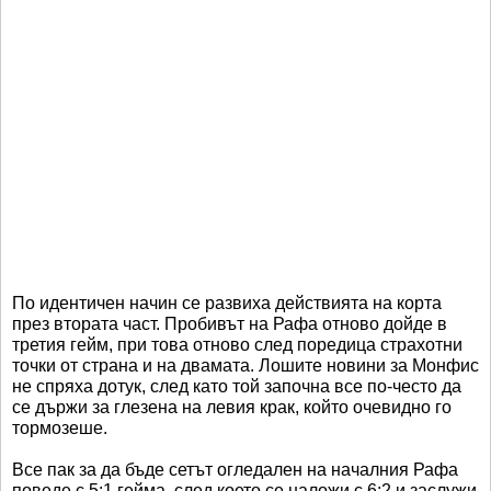
По идентичен начин се развиха действията на корта
през втората част. Пробивът на Рафа отново дойде в
третия гейм, при това отново след поредица страхотни
точки от страна и на двамата. Лошите новини за Монфис
не спряха дотук, след като той започна все по-често да
се държи за глезена на левия крак, който очевидно го
тормозеше.
Все пак за да бъде сетът огледален на началния Рафа
поведе с 5:1 гейма, след което се наложи с 6:2 и заслужи