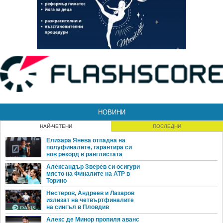
НОВИНИ
НАЙ-ЧЕТЕНИ
ПОСЛЕДНИ
Елизара Янева отпадна на
полуфиналите, гарантира си
нов рекорд в ранглистата
Александър Зверев си осигури
място на Финалите на ATP в
Торино
Нестеров, Андреев и Лазаров
излизат на четвъртфиналите
на сингъл в Пловдив
Алекс де Минор пропиля аванс