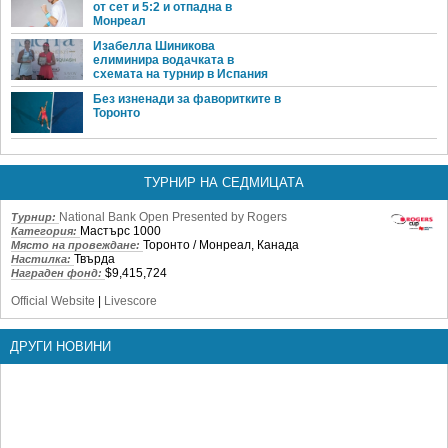
от сет и 5:2 и отпадна в
Монреал
Изабелла Шиникова
елиминира водачката в
схемата на турнир в Испания
Без изненади за фаворитките в
Торонто
ТУРНИР НА СЕДМИЦАТА
National Bank Open Presented by Rogers
Турнир:
Мастърс 1000
Категория:
Торонто / Монреал, Канада
Място на провеждане:
Твърда
Настилка:
$9,415,724
Награден фонд:
Official Website
|
Livescore
ДРУГИ НОВИНИ