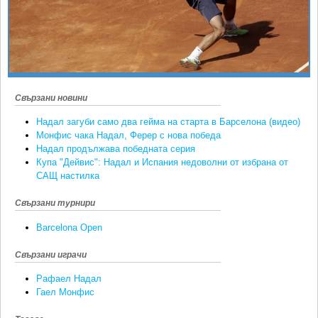
Ретро
SOFIA OPEN
Спорт&Фитнес
КЛУБОВЕ
Други
БЛОГ
Любители
ВИДЕО
Свързани новини
ЖЪЛТО
Надал загуби само два гейма на старта в Барселона (видео)
РАКЕТНИ
Монфис чака Надал, Ферер с нова победа
Надал продължава победната серия
Купа "Дейвис": Надал и Испания недоволни от избрана от
САЩ настилка
Свързани турнири
Barcelona Open
Свързани играчи
Рафаел Надал
Гаел Монфис