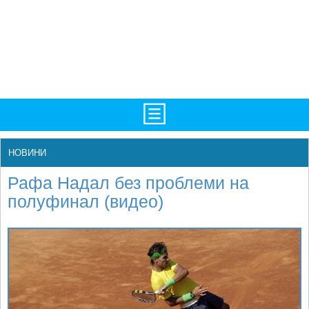
TV/Програма
НАЧАЛО
НОВИНИ
Фотогалерии
НОВИНИ
Рафа Надал без проблеми на
Рекорди/Статистика
БГ
полуфинал (видео)
Топ 10
ATP
Екипировка
WTA
Любопитно
LIVE SCORES
Истории
ТУРНИРИ