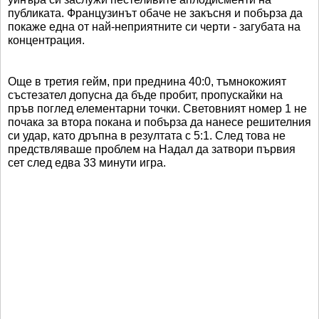
публиката. Французинът обаче не закъсня и побърза да
покаже една от най-неприятните си черти - загубата на
концентрация.
Още в третия гейм, при преднина 40:0, тъмнокожият
състезател допусна да бъде пробит, пропускайки на
пръв поглед елементарни точки. Световният номер 1 не
почака за втора покана и побърза да нанесе решителния
си удар, като дръпна в резултата с 5:1. След това не
предствляваше проблем на Надал да затвори първия
сет след едва 33 минути игра.