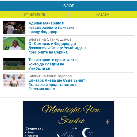
БЛОГ
ОТ АВТОРИТЕ
НАЗАЕМ
Адриан Манарино и
незавършената приказка
срещу Федерер
Блогът на Станко Димов
От Сампрас и Федерер до
Джокович и Синер: Уимбълдън
през очите на Серина
Топ историите при мъжете,
които да следим на
Уимбълдън
Блогът на Любо Тодоров
Елизара Янева ще бъде 32-ият
български представител в
Големия шлем