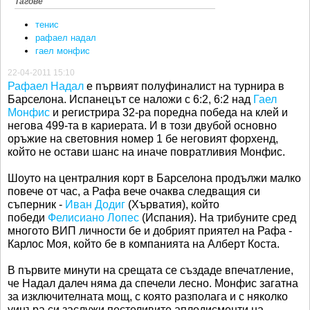
Тагове
тенис
рафаел надал
гаел монфис
22-04-2011 15:10
Рафаел Надал
е първият полуфиналист на турнира в
Барселона. Испанецът се наложи с 6:2, 6:2 над
Гаел
Монфис
и регистрира 32-ра поредна победа на клей и
негова 499-та в кариерата. И в този двубой основно
оръжие на световния номер 1 бе неговият форхенд,
който не остави шанс на иначе повратливия Монфис.
Шоуто на централния корт в Барселона продължи малко
повече от час, а Рафа вече очаква следващия си
съперник -
Иван Додиг
(Хърватия), който
победи
Фелисиано Лопес
(Испания). На трибуните сред
многото ВИП личности бе и добрият приятел на Рафа -
Карлос Моя, който бе в компанията на Алберт Коста.
В първите минути на срещата се създаде впечатление,
че Надал далеч няма да спечели лесно. Монфис загатна
за изключителната мощ, с която разполага и с няколко
уинъра си заслужи пестеливите аплодисменти на