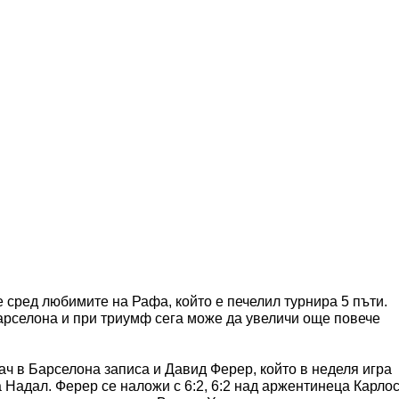
 сред любимите на Рафа, който е печелил турнира 5 пъти.
арселона и при триумф сега може да увеличи още повече
ч в Барселона записа и Давид Ферер, който в неделя игра
Надал. Ферер се наложи с 6:2, 6:2 над аржентинеца Карло