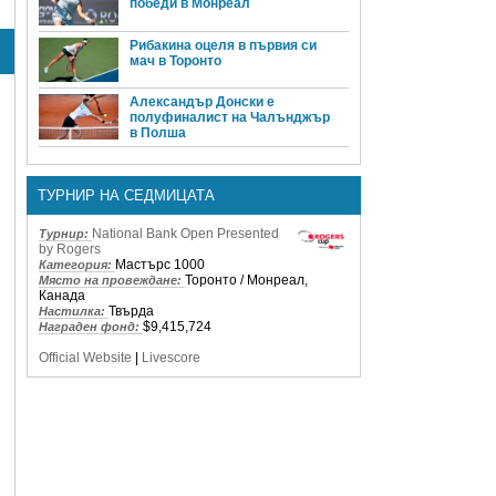
победи в Монреал
Рибакина оцеля в първия си
мач в Торонто
Александър Донски е
полуфиналист на Чалънджър
в Полша
ТУРНИР НА СЕДМИЦАТА
National Bank Open Presented
Турнир:
by Rogers
Мастърс 1000
Категория:
Торонто / Монреал,
Място на провеждане:
Канада
Твърда
Настилка:
$9,415,724
Награден фонд:
Official Website
|
Livescore