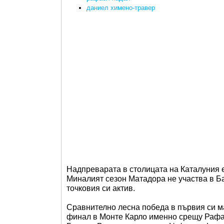
даниел химено-травер
Надпреварата в столицата на Каталуния е
Миналият сезон Матадора не участва в Б
точковия си актив.
Сравнително лесна победа в първия си ма
финал в Монте Карло именно срещу Рафа 