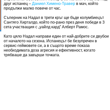
друг испанец –
Даниел Химено-Травер
в мач, който
продължи малко повече от час.
Съперник на Надал в трети кръг ще бъде колумбиецът
Сантяго Хирталдо, който по-рано през деня победи в 3
сета участващия с „уайлд кард” Алберт Рамос.
Като цяло Надал направи един от най-добрите си двубои
от началото на сезона. Испанецът бе безупречен в
сервис-геймовете си, а в същото време показа
необходимата доза агресия и ефективност, когато
трябваше да завърши точката.