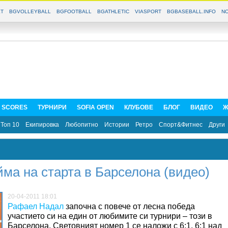
T
BGVOLLEYBALL
BGFOOTBALL
BGATHLETIC
VIASPORT
BGBASEBALL.INFO
NO
E SCORES
ТУРНИРИ
SOFIA OPEN
КЛУБОВЕ
БЛОГ
ВИДЕО
Ж
Топ 10
Екипировка
Любопитно
Истории
Ретро
Спорт&Фитнес
Други
йма на старта в Барселона (видео)
20-04-2011 18:01
Рафаел Надал
започна с повече от лесна победа
участието си на един от любимите си турнири – този в
Барселона. Световният номер 1 се наложи с 6:1, 6:1 над