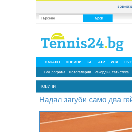
BGBASKE
НАЧАЛО
НОВИНИ
БГ
ATP
WTA
LIV
TV/Програма
Фотогалерии
Рекорди/Статистика
НОВИНИ
Надал загуби само два ге