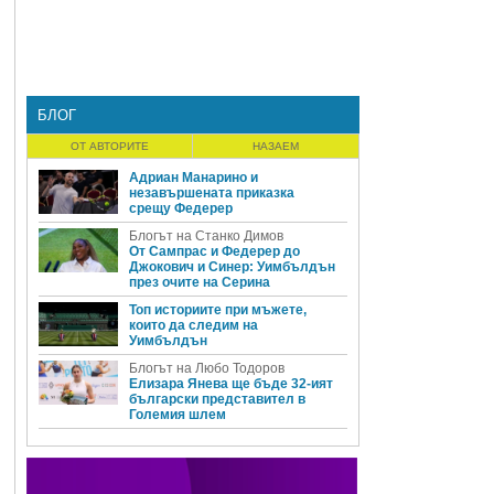
БЛОГ
ОТ АВТОРИТЕ
НАЗАЕМ
Адриан Манарино и
незавършената приказка
срещу Федерер
Блогът на Станко Димов
От Сампрас и Федерер до
Джокович и Синер: Уимбълдън
през очите на Серина
Топ историите при мъжете,
които да следим на
Уимбълдън
Блогът на Любо Тодоров
Елизара Янева ще бъде 32-ият
български представител в
Големия шлем