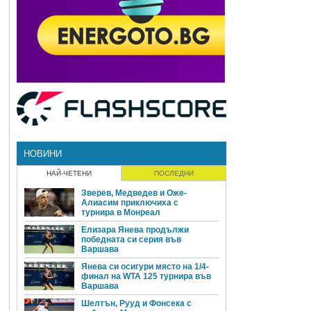
НОВИНИ
НАЙ-ЧЕТЕНИ
ПОСЛЕДНИ
Зверев, Медведев и Оже-
Алиасим приключиха с
турнира в Монреал
Елизара Янева продължи
победната си серия във
Варшава
Янева си осигури място на 1/4-
финал на WTA 125 турнира във
Варшава
Шелтън, Рууд и Фонсека с