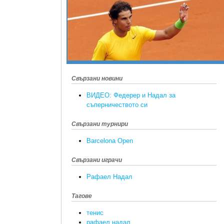
Свързани новини
ВИДЕО: Федерер и Надал за
съперничеството си
Свързани турнири
Barcelona Open
Свързани играчи
Рафаел Надал
Тагове
тенис
рафаел надал