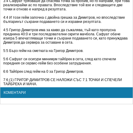
3:4 Сафуат трябваше да спасява точка за пробив, но го направи, при това
реализирайки ас по правата. Впоследствие той взе и следващите две
точки и отново е напред в резултата.
4:4 И този гейм започна с двойна грешка за Димитров, но впоследствие
българинът съхрани подаването си и изравни резултата.
4:5 Григор Димитров има за какво да съжалява, тъй като пропусна
преднина 40:0 и три последователни скрити мачбола. Сафуат обаче
изигра 5 впечатляващи точки и съхрани подаването си, като принуждава
Димитров да сервира за оставане в сета.
5:5 Бърз гейм на сметката на Григор Димитров.
5:6 Сафуат си осигури минимум тайбрек в сета, след като спечели
поредния си сервис-гейм без особени затруднения.
6:6 Тайбрек след гейм на 0 за Григор Димитров.
7:6 (1) ГРИГОР ДИМИТРОВ СЕ НАЛОЖИ СЪС 7:1 ТОЧКИ И СПЕЧЕЛИ
ТАЙБРЕКА И МАЧА.
КОМЕНТАРИ