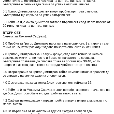
убедително след четвърт час игра на централния корт в Париж.
Българинът е само на два гейма от успех в откриващия сет.
5:1 Григор Димитров осъществи втори пробив, при това с лекота.
Българинът ще сервира за успех в първия сет.
6:1 Гейм на 0, с който Димитров затваря първия сет след малко повече от
20 минутки игра на централния корт.
ВТОРИ СЕТ:
(сервис за Мохамед Сафуат):
1:0 Пробив за Григор Димитров на старта на втория сет. Българинът взе
гейма на 15, като "разходи" здраво по корта опонента си от Египет.
2:0 Григор Димитров сякаш загуби фокус, след като всичко за него се
развива изключително лесно и бързо от началото на срещата.
Българинът трябваше да спасява точка за пробив при 30:40, но го
направи с лекота, след което затвърди брейка от старта на сета.
3:0 Втори пробив за Григор Димитров, който нямаше никакъв проблем да
се справи с началния удар на опонента си.
4:0 Със страхотна къса топка Димитров спечели гейма на 15.
4:1 Гейм на 0 за Мохамед Сафуат, първи подобен за него от началото на
двубоя. Димитров обаче е с два пробива аванс в сета.
4:2 Сафуат изненадващо направи пробив и върна интригата, макар и с
малко, в сета.
4:3 За първи път от началото на двубоя Сафуат спечели два