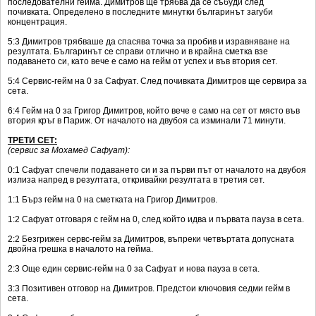
последователни гейма. Димитров ще трябва да се събуди след
почивката. Определено в последните минутки българинът загуби
концентрация.
5:3 Димитров трябваше да спасява точка за пробив и изравняване на
резултата. Българинът се справи отлично и в крайна сметка взе
подаването си, като вече е само на гейм от успех и във втория сет.
5:4 Сервис-гейм на 0 за Сафуат. След почивката Димитров ще сервира за
сета.
6:4 Гейм на 0 за Григор Димитров, който вече е само на сет от място във
втория кръг в Париж. От началото на двубоя са изминали 71 минути.
ТРЕТИ СЕТ:
(сервис за Мохамед Сафуат):
0:1 Сафуат спечели подаването си и за първи път от началото на двубоя
излиза напред в резултата, откривайки резултата в третия сет.
1:1 Бърз гейм на 0 на сметката на Григор Димитров.
1:2 Сафуат отговаря с гейм на 0, след който идва и първата пауза в сета.
2:2 Безгрижен сервс-гейм за Димитров, въпреки четвъртата допусната
двойна грешка в началото на гейма.
2:3 Още един сервис-гейм на 0 за Сафуат и нова пауза в сета.
3:3 Позитивен отговор на Димитров. Предстои ключовия седми гейм в
сета.