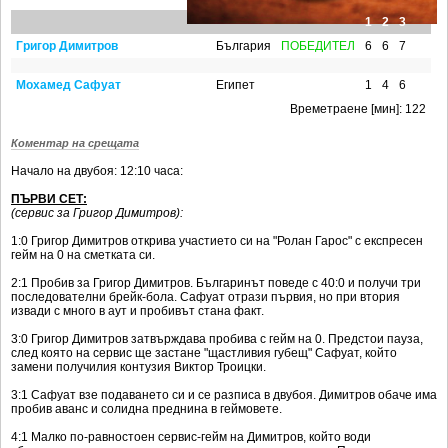
Ретро
SOFIA OPEN
1
2
3
Спорт&Фитнес
КЛУБОВЕ
Григор Димитров
България
ПОБЕДИТЕЛ
6
6
7
Други
БЛОГ
Мохамед Сафуат
Египет
1
4
6
Любители
ВИДЕО
Времетраене [мин]: 122
ЖЪЛТО
Коментар на срещата
Начало на двубоя: 12:10 часа:
РАКЕТНИ
ПЪРВИ СЕТ:
(сервис за Григор Димитров):
1:0 Григор Димитров открива участието си на "Ролан Гарос" с експресен
гейм на 0 на сметката си.
2:1 Пробив за Григор Димитров. Българинът поведе с 40:0 и получи три
последователни брейк-бола. Сафуат отрази първия, но при втория
извади с много в аут и пробивът стана факт.
3:0 Григор Димитров затвърждава пробива с гейм на 0. Предстои пауза,
след която на сервис ще застане "щастливия губещ" Сафуат, който
замени получилия контузия Виктор Троицки.
3:1 Сафуат взе подаването си и се разписа в двубоя. Димитров обаче има
пробив аванс и солидна преднина в геймовете.
4:1 Малко по-равностоен сервис-гейм на Димитров, който води