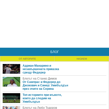
БЛОГ
ОТ АВТОРИТЕ
НАЗАЕМ
Адриан Манарино и
незавършената приказка
срещу Федерер
Блогът на Станко Димов
От Сампрас и Федерер до
Джокович и Синер: Уимбълдън
през очите на Серина
Топ историите при мъжете,
които да следим на
Уимбълдън
Блогът на Любо Тодоров