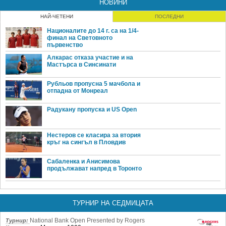
НОВИНИ
НАЙ-ЧЕТЕНИ
ПОСЛЕДНИ
Националите до 14 г. са на 1/4-
финал на Световното
първенство
Алкарас отказа участие и на
Мастърса в Синсинати
Рубльов пропусна 5 мачбола и
отпадна от Монреал
Радукану пропуска и US Open
Нестеров се класира за втория
кръг на сингъл в Пловдив
Сабаленка и Анисимова
продължават напред в Торонто
ТУРНИР НА СЕДМИЦАТА
National Bank Open Presented by Rogers
Турнир: