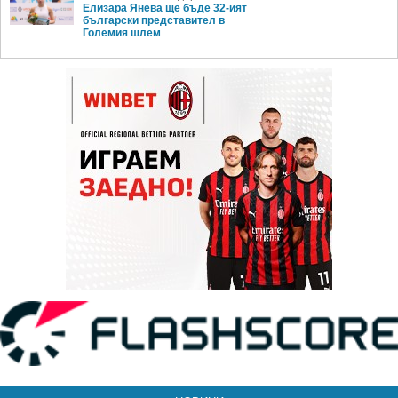
Елизара Янева ще бъде 32-ият
български представител в
Големия шлем