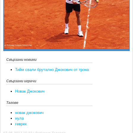
Ретро
SOFIA OPEN
Спорт&Фитнес
КЛУБОВЕ
Други
БЛОГ
Любители
ВИДЕО
ЖЪЛТО
РАКЕТНИ
Свързани новини
Тийм свали брутално Джокович от трона
Свързани играчи
Новак Джокович
Тагове
новак джокович
нула
геврек