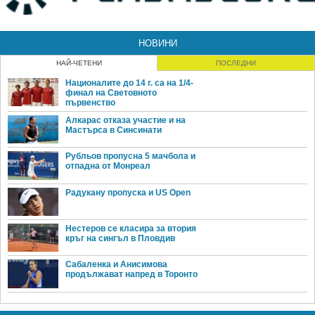
НОВИНИ
НАЙ-ЧЕТЕНИ
ПОСЛЕДНИ
Националите до 14 г. са на 1/4-
финал на Световното
първенство
Алкарас отказа участие и на
Мастърса в Синсинати
Рубльов пропусна 5 мачбола и
отпадна от Монреал
Радукану пропуска и US Open
Нестеров се класира за втория
кръг на сингъл в Пловдив
Сабаленка и Анисимова
продължават напред в Торонто