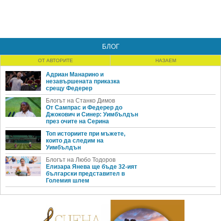
БЛОГ
ОТ АВТОРИТЕ
НАЗАЕМ
Адриан Манарино и
незавършената приказка
срещу Федерер
Блогът на Станко Димов
От Сампрас и Федерер до
Джокович и Синер: Уимбълдън
през очите на Серина
Топ историите при мъжете,
които да следим на
Уимбълдън
Блогът на Любо Тодоров
Елизара Янева ще бъде 32-ият
български представител в
Големия шлем