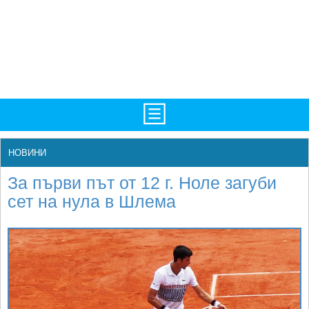
TV/Програма
НАЧАЛО
НОВИНИ
Фотогалерии
НОВИНИ
За първи път от 12 г. Ноле загуби
Рекорди/Статистика
БГ
сет на нула в Шлема
Топ 10
ATP
Екипировка
WTA
Любопитно
LIVE SCORES
Истории
ТУРНИРИ