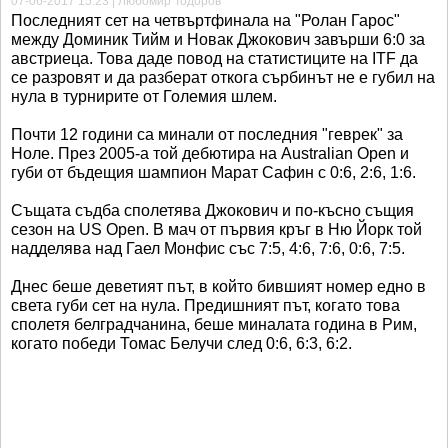
07-06-2017 15:23 | Любомир Тодоров
Последният сет на четвъртфинала на "Ролан Гарос"
между Доминик Тийм и Новак Джокович завърши 6:0 за
австриеца. Това даде повод на статистиците на ITF да
се разровят и да разберат откога сърбинът не е губил на
нула в турнирите от Големия шлем.
Почти 12 години са минали от последния "геврек" за
Ноле. През 2005-а той дебютира на Australian Open и
губи от бъдещия шампион Марат Сафин с 0:6, 2:6, 1:6.
Същата съдба сполетява Джокович и по-късно същия
сезон на US Open. В мач от първия кръг в Ню Йорк той
надделява над Гаел Монфис със 7:5, 4:6, 7:6, 0:6, 7:5.
Днес беше деветият път, в който бившият номер едно в
света губи сет на нула. Предишният път, когато това
сполетя белградчанина, беше миналата година в Рим,
когато победи Томас Белучи след 0:6, 6:3, 6:2.