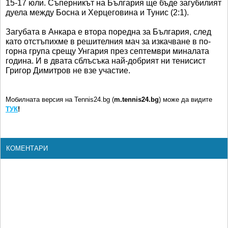
15-17 юли. Съперникът на България ще бъде загубилият
дуела между Босна и Херцеговина и Тунис (2:1).
Загубата в Анкара е втора поредна за България, след
като отстъпихме в решителния мач за изкачване в по-
горна група срещу Унгария през септември миналата
година. И в двата сблъсъка най-добрият ни тенисист
Григор Димитров не взе участие.
Мобилната версия на Tennis24.bg (
m.tennis24.bg
) може да видите
ТУК
!
КОМЕНТАРИ