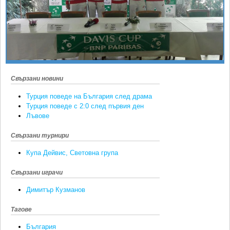
Ретро
SOFIA OPEN
Спорт&Фитнес
КЛУБОВЕ
Други
БЛОГ
Любители
ВИДЕО
ЖЪЛТО
Свързани новини
РАКЕТНИ
Турция поведе на България след драма
Турция поведе с 2:0 след първия ден
Лъвове
Свързани турнири
Купа Дейвис, Световна група
Свързани играчи
Димитър Кузманов
Тагове
България