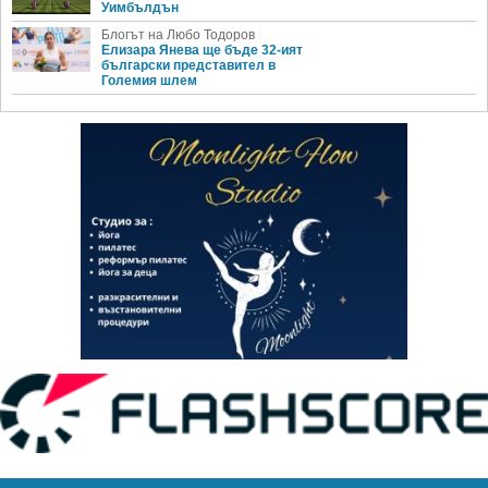
Уимбълдън
Блогът на Любо Тодоров
Елизара Янева ще бъде 32-ият
български представител в
Големия шлем