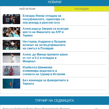
НОВИНИ
НАЙ-ЧЕТЕНИ
ПОСЛЕДНИ
Елизара Янева отпадна на
полуфиналите, гарантира си
нов рекорд в ранглистата
Александър Зверев си осигури
място на Финалите на ATP в
Торино
Нестеров, Андреев и Лазаров
излизат на четвъртфиналите
на сингъл в Пловдив
Алекс де Минор пропиля аванс
от сет и 5:2 и отпадна в
Монреал
Изабелла Шиникова
елиминира водачката в
схемата на турнир в Испания
Без изненади за фаворитките в
Торонто
ТУРНИР НА СЕДМИЦАТА
National Bank Open Presented by Rogers
Турнир: