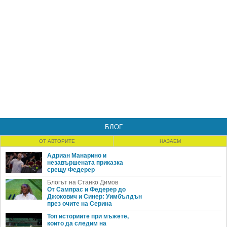
БЛОГ
ОТ АВТОРИТЕ
НАЗАЕМ
Адриан Манарино и
незавършената приказка
срещу Федерер
Блогът на Станко Димов
От Сампрас и Федерер до
Джокович и Синер: Уимбълдън
през очите на Серина
Топ историите при мъжете,
които да следим на