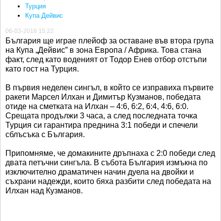
Турция
Купа Дейвис
06-03-2016 15:22
България ще играе плейоф за оставане във втора група
на Купа „Дейвис” в зона Европа / Африка. Това стана
факт, след като воденият от Тодор Енев отбор отстъпи
като гост на Турция.
В първия неделен сингъл, в който се изправиха първите
ракети Марсел Илхан и Димитър Кузманов, победата
отиде на сметката на Илхан – 4:6, 6:2, 6:4, 4:6, 6:0.
Срещата продължи 3 часа, а след последната точка
Турция си гарантира преднина 3:1 победи и спечели
сблъсъка с България.
Припомняме, че домакините дръпнаха с 2:0 победи след
двата петъчни сингъла. В събота България измъкна по
изключително драматичен начин дуела на двойки и
съхрани надежди, които бяха разбити след победата на
Илхан над Кузманов.