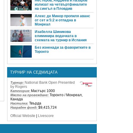
Нестеров, Андреев и Лазаров
излизат на четвъртфиналите
на сингъл в Пловдив
Алекс де Минор пропиля аванс
от сет и 5:2 и отпадна в
Монреал
Изабелла Шиникова
елиминира водачката в
схемата на турнир в Испания
Без изненади за фаворитките в
Торонто
ТУРНИР НА СЕДМИЦАТА
National Bank Open Presented
Турнир:
by Rogers
Мастърс 1000
Категория:
Торонто / Монреал,
Място на провеждане:
Канада
Твърда
Настилка:
$9,415,724
Награден фонд:
Official Website
|
Livescore