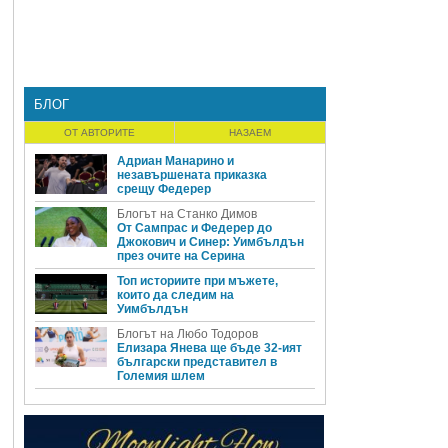
БЛОГ
ОТ АВТОРИТЕ
НАЗАЕМ
Адриан Манарино и
незавършената приказка
срещу Федерер
Блогът на Станко Димов
От Сампрас и Федерер до
Джокович и Синер: Уимбълдън
през очите на Серина
Топ историите при мъжете,
които да следим на
Уимбълдън
Блогът на Любо Тодоров
Елизара Янева ще бъде 32-ият
български представител в
Големия шлем