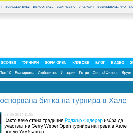
T
BGVOLLEYBALL
BGFOOTBALL
BGATHLETIC
VIASPORT
BGBASEBALL.INFO
NO
E SCORES
ТУРНИРИ
SOFIA OPEN
КЛУБОВЕ
БЛОГ
ВИДЕО
Ж
Топ 10
Екипировка
Любопитно
Истории
Ретро
Спорт&Фитнес
Други
оспорвана битка на турнира в Хале
03-05-2014 11:55
Както вече стана традиция
Роджър Федерер
избра да
участват на Gerry Weber Open турнира на трева в Хале
преди Уимбълдън.