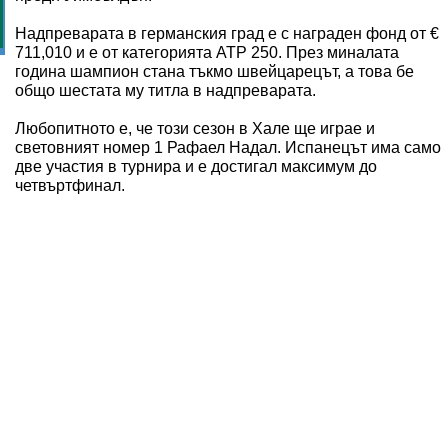
Надпреварата в германския град е с награден фонд от €
711,010 и е от категорията АТР 250. През миналата
година шампион стана тъкмо швейцарецът, а това бе
общо шестата му титла в надпреварата.
Любопитното е, че този сезон в Хале ще играе и
световният номер 1 Рафаел Надал. Испанецът има само
две участия в турнира и е достигал максимум до
четвъртфинал.