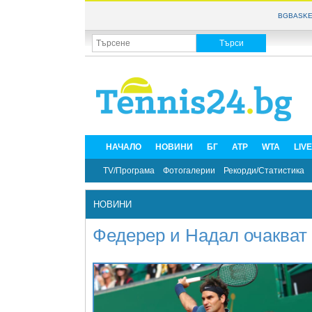
BGBASKE
НАЧАЛО
НОВИНИ
БГ
ATP
WTA
LIV
TV/Програма
Фотогалерии
Рекорди/Статистика
НОВИНИ
Федерер и Надал очакват 