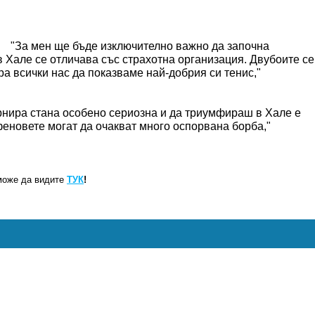
"За мен ще бъде изключително важно да започна
 Хале се отличава със страхотна организация. Двубоите се
ра всички нас да показваме най-добрия си тенис,"
рнира стана особено сериозна и да триумфираш в Хале е
еновете могат да очакват много оспорвана борба,"
може да видите
ТУК
!