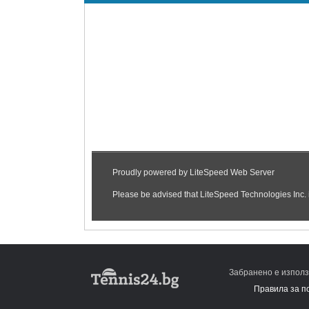
Забранено е използ
Правила за п