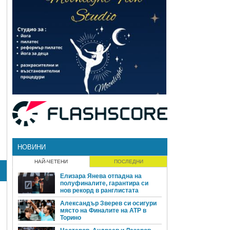
НОВИНИ
НАЙ-ЧЕТЕНИ
ПОСЛЕДНИ
Елизара Янева отпадна на
полуфиналите, гарантира си
нов рекорд в ранглистата
Александър Зверев си осигури
място на Финалите на ATP в
Торино