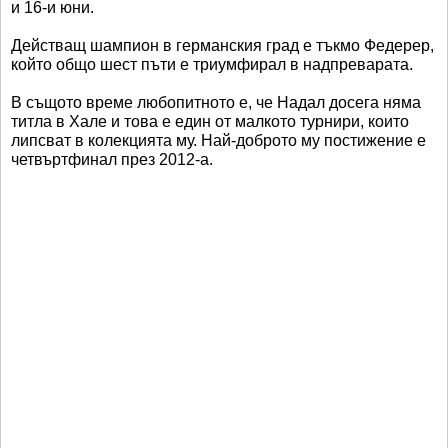
и 16-и юни.
Действащ шампион в германския град е тъкмо Федерер,
който общо шест пъти е триумфирал в надпреварата.
В същото време любопитното е, че Надал досега няма
титла в Хале и това е един от малкото турнири, които
липсват в колекцията му. Най-доброто му постижение е
четвъртфинал през 2012-а.