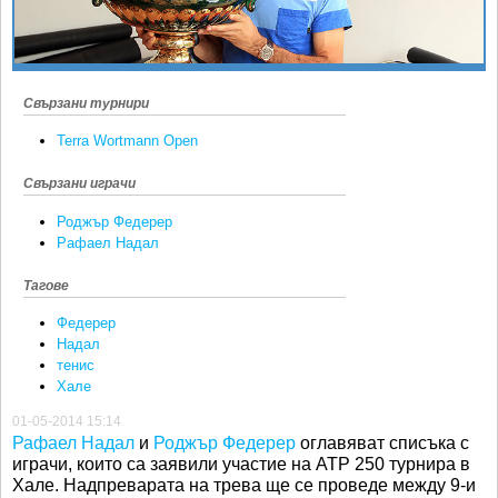
Ретро
SOFIA OPEN
Спорт&Фитнес
КЛУБОВЕ
Други
БЛОГ
Свързани турнири
Любители
ВИДЕО
Terra Wortmann Open
ЖЪЛТО
Свързани играчи
РАКЕТНИ
Роджър Федерер
Рафаел Надал
Тагове
Федерер
Надал
тенис
Хале
01-05-2014 15:14
Рафаел Надал
и
Роджър Федерер
оглавяват списъка с
играчи, които са заявили участие на АТР 250 турнира в
Хале. Надпреварата на трева ще се проведе между 9-и