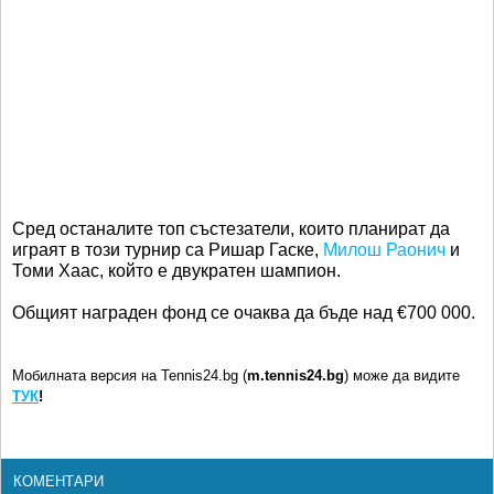
Сред останалите топ състезатели, които планират да
играят в този турнир са Ришар Гаске,
Милош Раонич
и
Томи Хаас, който е двукратен шампион.
Общият награден фонд се очаква да бъде над €700 000.
Мобилната версия на Tennis24.bg (
m.tennis24.bg
) може да видите
ТУК
!
КОМЕНТАРИ