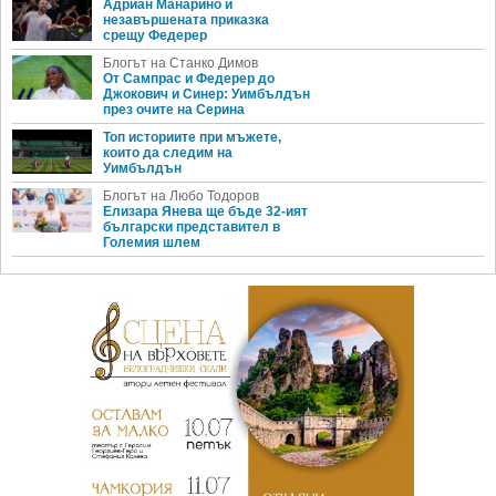
Адриан Манарино и
незавършената приказка
срещу Федерер
Блогът на Станко Димов
От Сампрас и Федерер до
Джокович и Синер: Уимбълдън
през очите на Серина
Топ историите при мъжете,
които да следим на
Уимбълдън
Блогът на Любо Тодоров
Елизара Янева ще бъде 32-ият
български представител в
Големия шлем