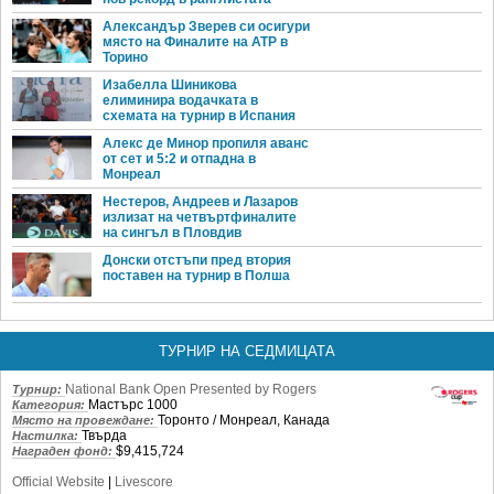
Александър Зверев си осигури
място на Финалите на ATP в
Торино
Изабелла Шиникова
елиминира водачката в
схемата на турнир в Испания
Алекс де Минор пропиля аванс
от сет и 5:2 и отпадна в
Монреал
Нестеров, Андреев и Лазаров
излизат на четвъртфиналите
на сингъл в Пловдив
Донски отстъпи пред втория
поставен на турнир в Полша
ТУРНИР НА СЕДМИЦАТА
National Bank Open Presented by Rogers
Турнир:
Мастърс 1000
Категория:
Торонто / Монреал, Канада
Място на провеждане:
Твърда
Настилка:
$9,415,724
Награден фонд:
Official Website
|
Livescore