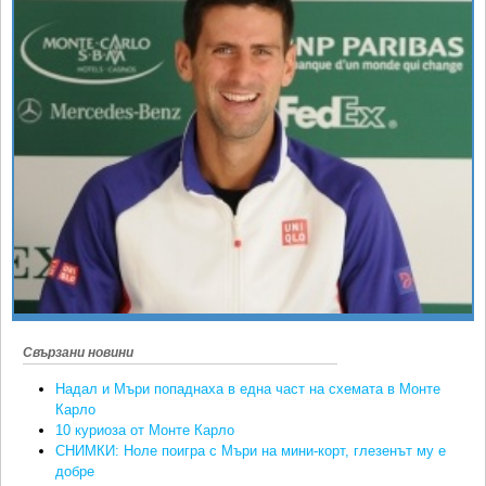
Ретро
SOFIA OPEN
Спорт&Фитнес
КЛУБОВЕ
Други
БЛОГ
Любители
ВИДЕО
ЖЪЛТО
РАКЕТНИ
Свързани новини
Надал и Мъри попаднаха в една част на схемата в Монте
Карло
10 куриоза от Монте Карло
СНИМКИ: Ноле поигра с Мъри на мини-корт, глезенът му е
добре