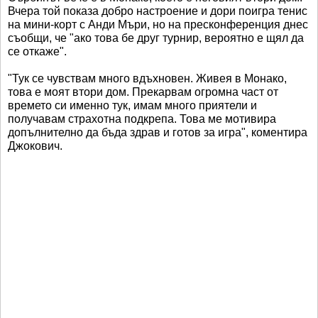
Вчера той показа добро настроение и дори поигра тенис
на мини-корт с Анди Мъри, но на пресконференция днес
съобщи, че "ако това бе друг турнир, вероятно е щял да
се откаже".
"Тук се чувствам много вдъхновен. Живея в Монако,
това е моят втори дом. Прекарвам огромна част от
времето си именно тук, имам много приятели и
получавам страхотна подкрепа. Това ме мотивира
допълнително да бъда здрав и готов за игра", коментира
Джокович.