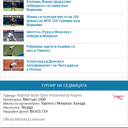
Елизара Янева продължи
победната си серия във
Варшава
Янева си осигури място на 1/4-
финал на WTA 125 турнира във
Варшава
Шелтън, Рууд и Фонсека с
победи в Монреал
Рибакина оцеля в първия си
мач в Торонто
Александър Донски е
полуфиналист на Чалънджър
в Полша
ТУРНИР НА СЕДМИЦАТА
National Bank Open Presented by Rogers
Турнир:
Мастърс 1000
Категория:
Торонто / Монреал, Канада
Място на провеждане:
Твърда
Настилка:
$9,415,724
Награден фонд:
Official Website
|
Livescore