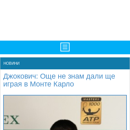
TV/Програма
НАЧАЛО
НОВИНИ
Фотогалерии
НОВИНИ
Джокович: Още не знам дали ще
Рекорди/Статистика
БГ
играя в Монте Карло
Топ 10
ATP
Екипировка
WTA
Любопитно
LIVE SCORES
Истории
ТУРНИРИ