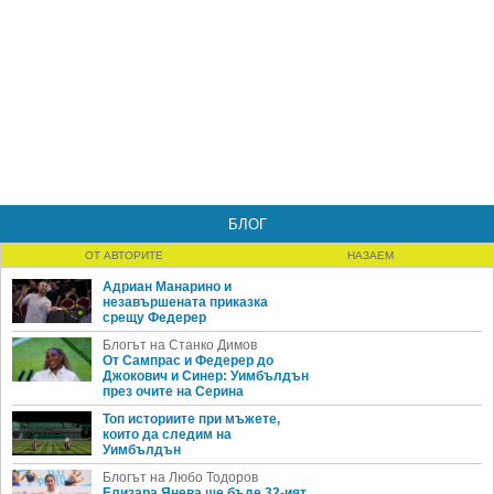
БЛОГ
ОТ АВТОРИТЕ
НАЗАЕМ
Адриан Манарино и
незавършената приказка
срещу Федерер
Блогът на Станко Димов
От Сампрас и Федерер до
Джокович и Синер: Уимбълдън
през очите на Серина
Топ историите при мъжете,
които да следим на
Уимбълдън
Блогът на Любо Тодоров
Елизара Янева ще бъде 32-ият