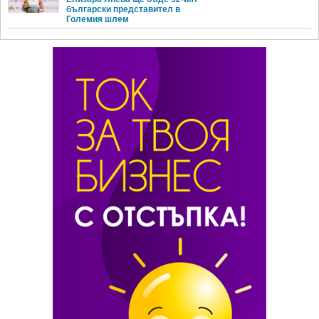
български представител в
Големия шлем