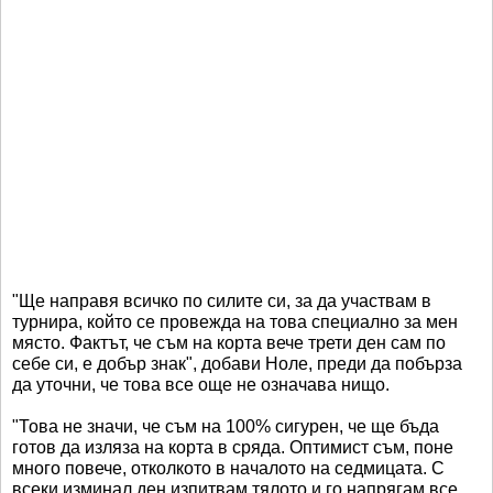
"Ще направя всичко по силите си, за да участвам в
турнира, който се провежда на това специално за мен
място. Фактът, че съм на корта вече трети ден сам по
себе си, е добър знак", добави Ноле, преди да побърза
да уточни, че това все още не означава нищо.
"Това не значи, че съм на 100% сигурен, че ще бъда
готов да изляза на корта в сряда. Оптимист съм, поне
много повече, отколкото в началото на седмицата. С
всеки изминал ден изпитвам тялото и го напрягам все