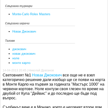
Свързани турнири
Monte-Carlo Rolex Masters
Свързани играчи
Новак Джокович
Тагове
джокович
новак джокович
ноле
монте карло
14-04-2013 20:45 | Николай Драганов
Световният №1
Новак Джокович
все още не е взел
категорично решение дали изобщо ще се появи на корта
в Монте Карло на първия за годината "Мастърс 1000" на
червени кортове. Ноле контузи своя глезен по време на
двубой от Купа "Дейвис" и до последно ще бъде под
въпрос.
Сърбинът вече е в Монако, което е неговият втори дом.