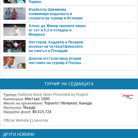
Торино
Изабелла Шиникова
елиминира водачката в
схемата на турнир в Испания
Алекс де Минор пропиля аванс
от сет и 5:2 и отпадна в
Монреал
Нестеров, Андреев и Лазаров
излизат на четвъртфиналите
на сингъл в Пловдив
Донски отстъпи пред втория
поставен на турнир в Полша
ТУРНИР НА СЕДМИЦАТА
National Bank Open Presented by Rogers
Турнир:
Мастърс 1000
Категория:
Торонто / Монреал, Канада
Място на провеждане:
Твърда
Настилка:
$9,415,724
Награден фонд:
Official Website
|
Livescore
ДРУГИ НОВИНИ