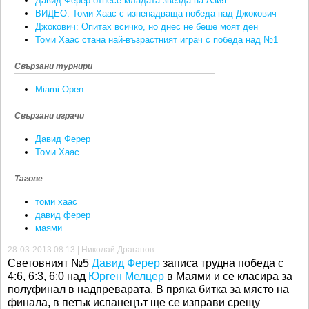
Давид Ферер отнесе младата звезда на Азия
ВИДЕО: Томи Хаас с изненадваща победа над Джокович
Джокович: Опитах всичко, но днес не беше моят ден
Томи Хаас стана най-възрастният играч с победа над №1
Свързани турнири
Miami Open
Свързани играчи
Давид Ферер
Томи Хаас
Тагове
томи хаас
давид ферер
маями
28-03-2013 08:13 | Николай Драганов
Световният №5
Давид Ферер
записа трудна победа с
4:6, 6:3, 6:0 над
Юрген Мелцер
в Маями и се класира за
полуфинал в надпреварата. В пряка битка за място на
финала, в петък испанецът ще се изправи срещу