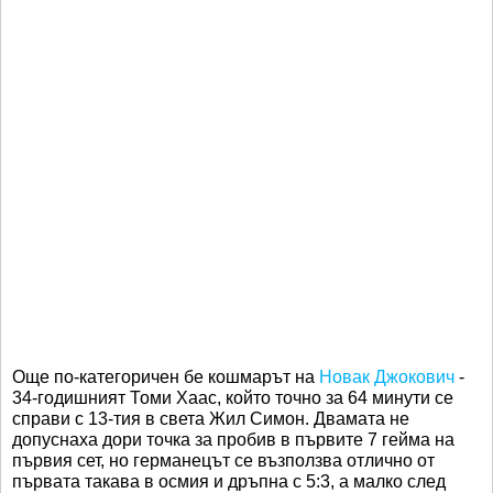
Още по-категоричен бе кошмарът на
Новак Джокович
-
34-годишният Томи Хаас, който точно за 64 минути се
справи с 13-тия в света Жил Симон. Двамата не
допуснаха дори точка за пробив в първите 7 гейма на
първия сет, но германецът се възползва отлично от
първата такава в осмия и дръпна с 5:3, а малко след