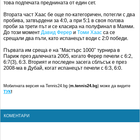
това подпечата преднината от един сет.
Втората част Хаас бе още по-категоричен, потегли с два
пробива, затвърдени за 4:0, а при 5:1 в своя ползва
проби за трети път и се класира на полуфинал в Маями.
До този момент
Давид Ферер
и
Томи Хаас
са се
срещали два пъти, като испанецът води с 2:0 победи.
Първата им среща е на "Мастърс 1000" турнира в
Париж през далечната 2005, когато Ферер печели с 6:2,
6:7(3), 6:3. Вторият и последен засега сблъсък е през
2008-ма в Дубай, когат испанецът печели с 6:3, 6:0.
Мобилната версия на Tennis24.bg (
m.tennis24.bg
) може да видите
ТУК
!
КОМЕНТАРИ