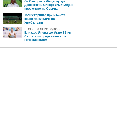
От Сампрас и Федерер до
Джокович и Синер: Уимбълдън
през очите на Серина
Топ историите при мъжете,
които да следим на
Уимбълдън
Блогът на Любо Тодоров
Елизара Янева ще бъде 32-ият
български представител в
Големия шлем