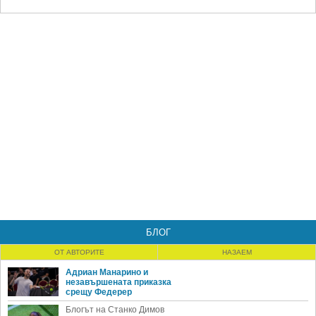
БЛОГ
ОТ АВТОРИТЕ
НАЗАЕМ
Адриан Манарино и
незавършената приказка
срещу Федерер
Блогът на Станко Димов