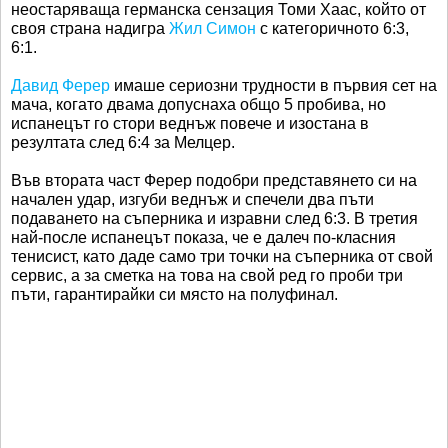
неостаряваща германска сензация Томи Хаас, който от
своя страна надигра
Жил Симон
с категоричното 6:3,
6:1.
Давид Ферер
имаше сериозни трудности в първия сет на
мача, когато двама допуснаха общо 5 пробива, но
испанецът го стори веднъж повече и изостана в
резултата след 6:4 за Мелцер.
Във втората част Ферер подобри представянето си на
начален удар, изгуби веднъж и спечели два пъти
подаването на съперника и изравни след 6:3. В третия
най-после испанецът показа, че е далеч по-класния
тенисист, като даде само три точки на съперника от свой
сервис, а за сметка на това на свой ред го проби три
пъти, гарантирайки си място на полуфинал.