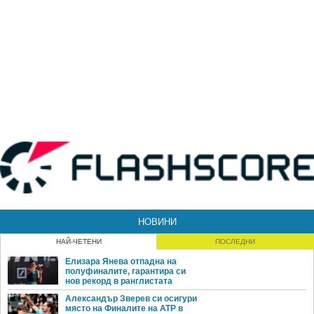
НОВИНИ
НАЙ-ЧЕТЕНИ
ПОСЛЕДНИ
Елизара Янева отпадна на
полуфиналите, гарантира си
нов рекорд в ранглистата
Александър Зверев си осигури
място на Финалите на ATP в