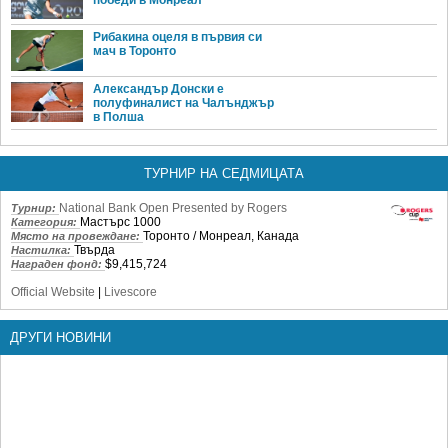
Рибакина оцеля в първия си
мач в Торонто
Александър Донски е
полуфиналист на Чалънджър
в Полша
ТУРНИР НА СЕДМИЦАТА
National Bank Open Presented by Rogers
Турнир:
Мастърс 1000
Категория:
Торонто / Монреал, Канада
Място на провеждане:
Твърда
Настилка:
$9,415,724
Награден фонд:
Official Website
|
Livescore
ДРУГИ НОВИНИ