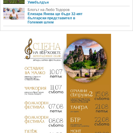
Уимбълдън
Блогът на Любо Тодоров
Елизара Янева ще бъде 32-ият
български представител в
Големия шлем