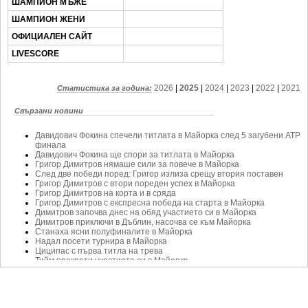
SOFIA OPEN
ШАМПИОН МЪЖЕ
ШАМПИОН ЖЕНИ
КЛУБОВЕ
ОФИЦИАЛЕН САЙТ
БЛОГ
LIVESCORE
ВИДЕО
2026
|
2025
|
2024
|
2023
|
2022
|
2021
Статистика за година:
ЖЪЛТО
Свързани новини
РАКЕТНИ
Давидович Фокина спечели титлата в Майорка след 5 загубени ATP
финала
Давидович Фокина ще спори за титлата в Майорка
Григор Димитров нямаше сили за повече в Майорка
След две победи поред: Григор излиза срещу втория поставен
Григор Димитров с втори пореден успех в Майорка
Григор Димитров на корта и в сряда
Григор Димитров с експресна победа на старта в Майорка
Димитров започва днес на обяд участието си в Майорка
Димитров приключи в Дъблин, насочва се към Майорка
Станаха ясни полуфиналите в Майорка
Надал посети турнира в Майорка
Циципас с първа титла на трева
Тийм прекрати участието си в Майорка