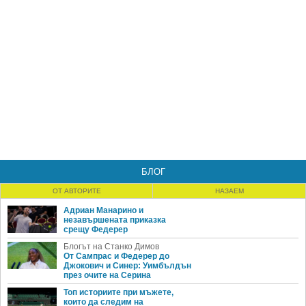
БЛОГ
ОТ АВТОРИТЕ
НАЗАЕМ
Адриан Манарино и
незавършената приказка
срещу Федерер
Блогът на Станко Димов
От Сампрас и Федерер до
Джокович и Синер: Уимбълдън
през очите на Серина
Топ историите при мъжете,
които да следим на