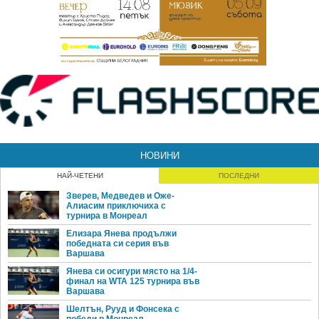
НОВИНИ
НАЙ-ЧЕТЕНИ
ПОСЛЕДНИ
Зверев, Медведев и Оже-
Алиасим приключиха с
турнира в Монреал
Елизара Янева продължи
победната си серия във
Варшава
Янева си осигури място на 1/4-
финал на WTA 125 турнира във
Варшава
Шелтън, Рууд и Фонсека с
победи в Монреал