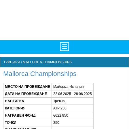
НАЧАЛО
ТУРНИРИ / MALLORCA CHAMPIONSHIPS
НОВИНИ
Mallorca Championships
БГ
МЯСТО НА ПРОВЕЖДАНЕ
Майорка, Испания
ATP
ДАТИ НА ПРОВЕЖДАНЕ
22.06.2025 - 28.06.2025
WTA
НАСТИЛКА
Тревна
КАТЕГОРИЯ
ATP 250
LIVE SCORES
НАГРАДЕН ФОНД
€622,850
ТУРНИРИ
ТОЧКИ
250