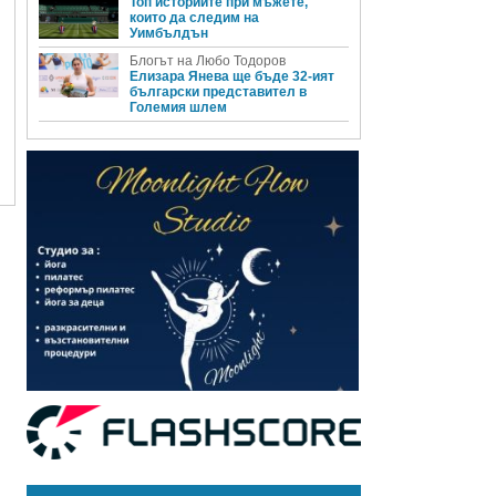
Топ историите при мъжете,
които да следим на
Уимбълдън
Блогът на Любо Тодоров
Елизара Янева ще бъде 32-ият
български представител в
Големия шлем