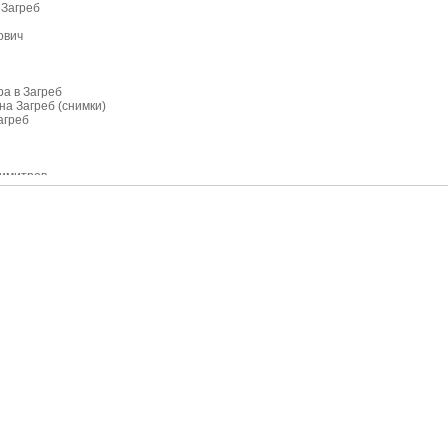
 Загреб
ович
ра в Загреб
на Загреб (снимки)
агреб
Димитров
у Иво Карлович
на ТВ корт
иг
и в Загреб
 Иванишевич
 на Горан Иванишевич