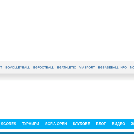
T
BGVOLLEYBALL
BGFOOTBALL
BGATHLETIC
VIASPORT
BGBASEBALL.INFO
NO
E SCORES
ТУРНИРИ
SOFIA OPEN
КЛУБОВЕ
БЛОГ
ВИДЕО
Ж