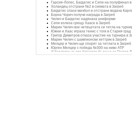
Гарсия-Лопес, Багдатис и Сепи на полуфинал в
Холандец отстрани №2 в схемата в Загреб
Багдатис спаси мачбол и отстрани водача Карл
Борна Чорич получи награда в Загреб
Чилич и Багдатис надянаха униформи
Сепи излиза срещу Хаасе в Загреб
Марин Чилич взе четвъртата си титла на турни
Южни и Хаас играха тенис с тоги в Стария град 
Григор Димитров отказа участие на турнира в З
Марин Чилич с шампионски хеттрик в Загреб
Мелцер и Чилич ще спорят за титлата в Загреб
Юрген Мелцер с победа №300 на ниво АТР
И Карлович съзря бляскаво бъдеще за Григор 
Григор Димитров призна: Очаквах много повече
Григор Димитров отпадна на старта в Загреб
НА ЖИВО в Tennis24.bg: Григор Димитров срещ
Гришо започва в Загреб във вторник, двубоят е 
Тежък жребий за Григор Димитров в Загреб
ВИДЕО: Куриозната мачбол-драма на Иван Дод
Марин Чилич продължава пропадането, загуби 
ВИДЕО: Уникално изпълнение в мача на Горан
Гиганти скоропостижно вгорчиха завръщането