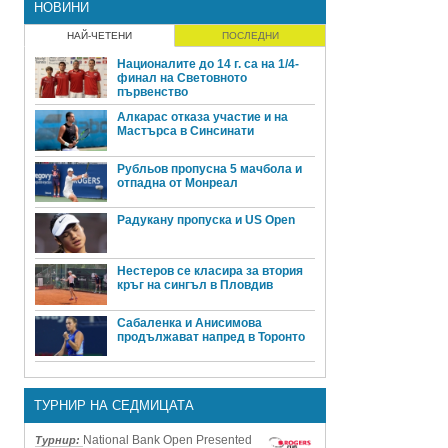
НОВИНИ
НАЙ-ЧЕТЕНИ
ПОСЛЕДНИ
Националите до 14 г. са на 1/4-
финал на Световното
първенство
Алкарас отказа участие и на
Мастърса в Синсинати
Рубльов пропусна 5 мачбола и
отпадна от Монреал
Радукану пропуска и US Open
Нестеров се класира за втория
кръг на сингъл в Пловдив
Сабаленка и Анисимова
продължават напред в Торонто
ТУРНИР НА СЕДМИЦАТА
National Bank Open Presented
Турнир: