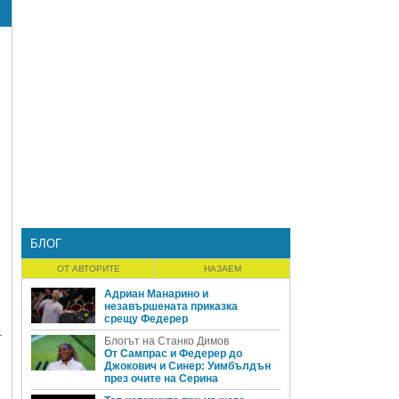
БЛОГ
ОТ АВТОРИТЕ
НАЗАЕМ
Адриан Манарино и
незавършената приказка
срещу Федерер
1
Блогът на Станко Димов
От Сампрас и Федерер до
Джокович и Синер: Уимбълдън
през очите на Серина