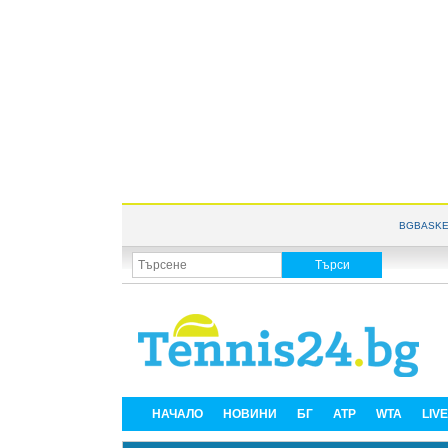
BGBASKE
НАЧАЛО
НОВИНИ
БГ
ATP
WTA
LIV