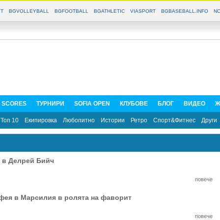
T
BGVOLLEYBALL
BGFOOTBALL
BGATHLETIC
VIASPORT
BGBASEBALL.INFO
NO
E SCORES
ТУРНИРИ
SOFIA OPEN
КЛУБОВЕ
БЛОГ
ВИДЕО
Ж
Топ 10
Екипировка
Любопитно
Истории
Ретро
Спорт&Фитнес
Други
 в Делрей Бийч
повече
фея в Марсилия в ролята на фаворит
повече