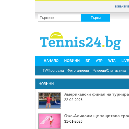
BGBASKE
НАЧАЛО
НОВИНИ
БГ
ATP
WTA
LIV
TV/Програма
Фотогалерии
Рекорди/Статистика
НОВИНИ
Американски финал на турнира
22-02-2026
Оже-Алиасим ще защитава тро
31-01-2026