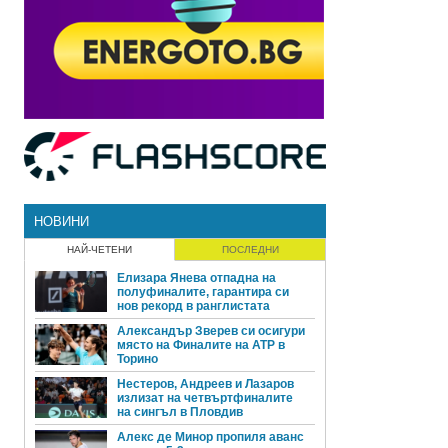
НОВИНИ
НАЙ-ЧЕТЕНИ
ПОСЛЕДНИ
Елизара Янева отпадна на
полуфиналите, гарантира си
нов рекорд в ранглистата
Александър Зверев си осигури
място на Финалите на ATP в
Торино
Нестеров, Андреев и Лазаров
излизат на четвъртфиналите
на сингъл в Пловдив
Алекс де Минор пропиля аванс