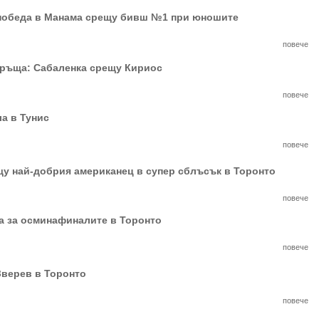
 победа в Манама срещу бивш №1 при юношите
повече
връща: Сабаленка срещу Кириос
повече
а в Тунис
повече
щу най-добрия американец в супер сблъсък в Торонто
повече
а за осминафиналите в Торонто
повече
Зверев в Торонто
повече