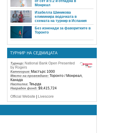
от сет и 5:2 и отпадна в
Монреал
Изабелла Шиникова
елиминира водачката в
схемата на турнир в Испания
Без изненади за фаворитките в
Торонто
ТУРНИР НА СЕДМИЦАТА
National Bank Open Presented
Турнир:
by Rogers
Мастърс 1000
Категория:
Торонто / Монреал,
Място на провеждане:
Канада
Твърда
Настилка:
$9,415,724
Награден фонд:
Official Website
|
Livescore