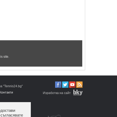
 "Tennis24.bg"
Контакти
Изработка на сайт
едостави
 съгласявате