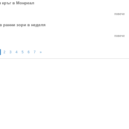
 кръг в Монреал
повече
 ранни зори в неделя
повече
2
3
4
5
6
7
»