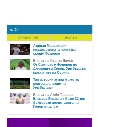
БЛОГ
ОТ АВТОРИТЕ
НАЗАЕМ
Адриан Манарино и
незавършената приказка
срещу Федерер
Блогът на Станко Димов
От Сампрас и Федерер до
Джокович и Синер: Уимбълдън
през очите на Серина
Топ историите при мъжете,
които да следим на
Уимбълдън
Блогът на Любо Тодоров
Елизара Янева ще бъде 32-ият
български представител в
Големия шлем