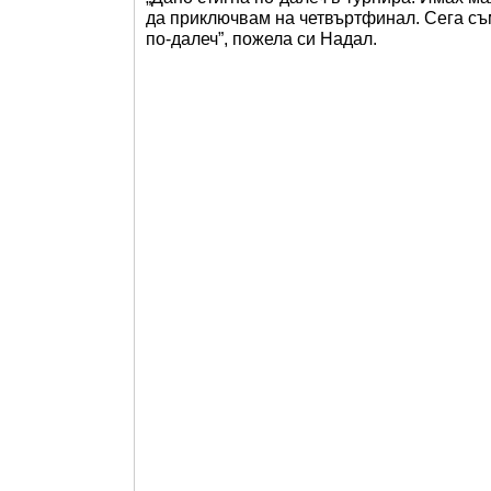
да приключвам на четвъртфинал. Сега съм
по-далеч”, пожела си Надал.