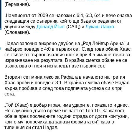
(Германия).
Шампионът от 2009 се наложи с 6:4, 6:3, 6:4 и вече очаква
следващия си съперник, който ще бъде определен от
двубоя между
Доналд Йънг
(САЩ) и
Лукаш Лацко
(Словакия).
Надал започна вихрено двубоя на „Род Лейвър Арина” и
ш
набързо поведе с 4:0 в първия сет. След това обаче Хаас
се съвзе от първоначалния шок и при 4:5 имаше точка за
изравняване на резултата. В крайна сметка обаче не се
възползва от нея и испанецът взе първия сет.
Вторият сет мина леко за Рафа, а в началото на третия
Хаас проби и поведе с 3:1. В крайна сметка обаче Надал
върна пробива и след това подпечата успеха си в три
сета.
„Той (Хаас) е добър играч, има ударите, показа го и днес.
Не случайно дълго време бе част от Топ 10. За жалост
обаче през последните години страда от доста контузии,
които му попречиха да запази формата си”, каза в
типичния си стил Надал.