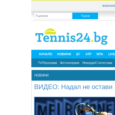
BGBASKE
НАЧАЛО
НОВИНИ
БГ
ATP
WTA
LIV
TV/Програма
Фотогалерии
Рекорди/Статистика
НОВИНИ
ВИДЕО: Надал не остави 