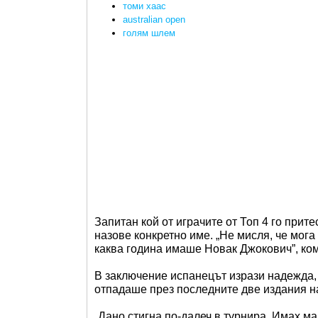
томи хаас
australian open
голям шлем
Запитан кой от играчите от Топ 4 го прит
назове конкретно име. „Не мисля, че мога
каква година имаше Новак Джокович”, ко
В заключение испанецът изрази надежда, 
отпадаше през последните две издания н
„Дано стигна по-далеч в турнира. Имах м