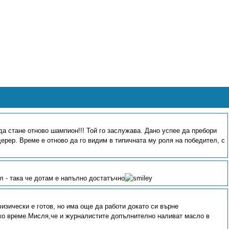
а стане отново шампион!!! Той го заслужава. Дано успее да пребори
ерер. Време е отново да го видим в типичната му роля на победител, с
 - така че дотам е напълно достатъчно
изически е готов, но има още да работи докато си върне
ко време.Мисля,че и журналистите допълнително наливат масло в