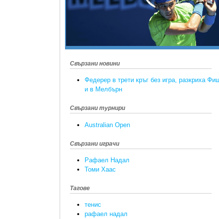
Свързани новини
Федерер в трети кръг без игра, разкриха Фи
и в Мелбърн
Свързани турнири
Australian Open
Свързани играчи
Рафаел Надал
Томи Хаас
Тагове
тенис
рафаел надал