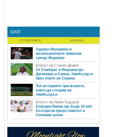
БЛОГ
ОТ АВТОРИТЕ
НАЗАЕМ
Адриан Манарино и
незавършената приказка
срещу Федерер
Блогът на Станко Димов
От Сампрас и Федерер до
Джокович и Синер: Уимбълдън
през очите на Серина
Топ историите при мъжете,
които да следим на
Уимбълдън
Блогът на Любо Тодоров
Елизара Янева ще бъде 32-ият
български представител в
Големия шлем