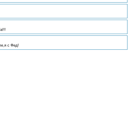
a!!!
е,я с Фед!