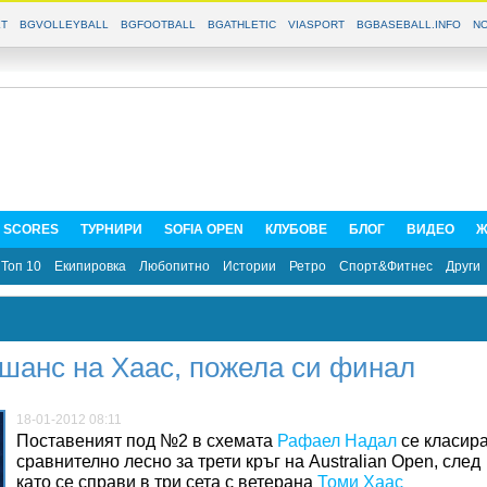
T
BGVOLLEYBALL
BGFOOTBALL
BGATHLETIC
VIASPORT
BGBASEBALL.INFO
NO
E SCORES
ТУРНИРИ
SOFIA OPEN
КЛУБОВЕ
БЛОГ
ВИДЕО
Ж
Топ 10
Екипировка
Любопитно
Истории
Ретро
Спорт&Фитнес
Други
шанс на Хаас, пожела си финал
18-01-2012 08:11
Поставеният под №2 в схемата
Рафаел Надал
се класир
сравнително лесно за трети кръг на Australian Open, след
като се справи в три сета с ветерана
Томи Хаас