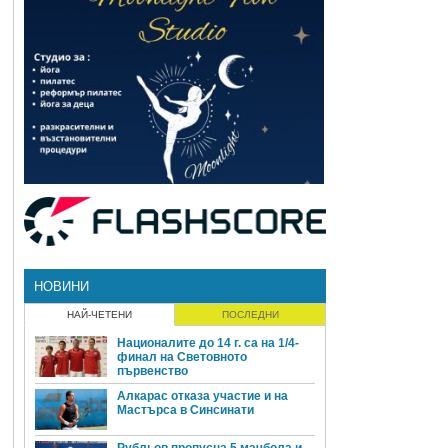
НОВИНИ
НАЙ-ЧЕТЕНИ
ПОСЛЕДНИ
Националите до 14 г. са на 1/4-
финал на Световното
първенство
Алкарас отказа участие и на
Мастърса в Синсинати
Рубльов пропусна 5 мачбола и