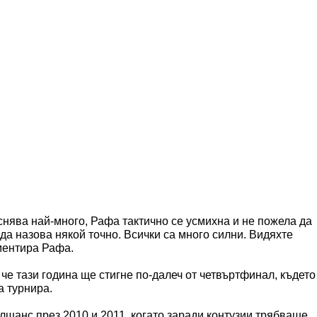
еснява най-много, Рафа тактично се усмихна и не пожела да
 да назова някой точно. Всички са много силни. Видяхте
ментира Рафа.
че тази година ще стигне по-далеч от четвъртфинал, където
а турнира.
алшанс през 2010 и 2011, когато заради контузии трябваше