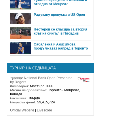
отпадна от Монреал
Радукану пропуска и US Open
Нестеров се класира за втория
кръг на сингъл в Пловдив
Сабаленка и Анисимова
продължават напред в Торонто
ТУРНИР НА СЕДМИЦАТА
National Bank Open Presented
Турнир:
by Rogers
Мастърс 1000
Категория:
Торонто / Монреал,
Място на провеждане:
Канада
Твърда
Настилка:
$9,415,724
Награден фонд:
Official Website
|
Livescore