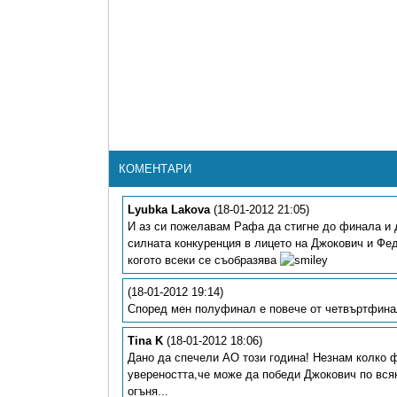
КОМЕНТАРИ
Lyubka Lakova
(18-01-2012 21:05)
И аз си пожелавам Рафа да стигне до финала и д
силната конкуренция в лицето на Джокович и Фед
когото всеки се съобразява
(18-01-2012 19:14)
Според мен полуфинал е повече от четвъртфинал
Tina K
(18-01-2012 18:06)
Дано да спечели АО този година! Незнам колко ф
увереността,че може да победи Джокович по вся
огъня...