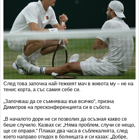
След това започна най-тежкият мач в живота му – не на
тенис корта, а със самия себе си.
„Започваш да се съмняваш във всичко“, призна
Димитров на пресконференцията си в събота.
„В началото дори не си позволих да осъзная какво се
беше случило. Казвах си: „Няма проблем, случи се нещо,
ще се оправя.“ Плаках два часа в съблекалнята, след
което направо отидох в болницата и си казах: „Добре,