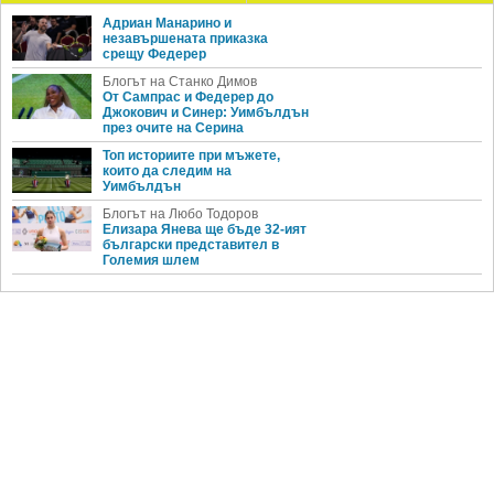
Адриан Манарино и
незавършената приказка
срещу Федерер
Блогът на Станко Димов
От Сампрас и Федерер до
Джокович и Синер: Уимбълдън
през очите на Серина
Топ историите при мъжете,
които да следим на
Уимбълдън
Блогът на Любо Тодоров
Елизара Янева ще бъде 32-ият
български представител в
Големия шлем