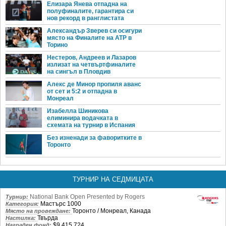
Елизара Янева отпадна на
полуфиналите, гарантира си
нов рекорд в ранглистата
Александър Зверев си осигури
място на Финалите на ATP в
Торино
Нестеров, Андреев и Лазаров
излизат на четвъртфиналите
на сингъл в Пловдив
Алекс де Минор пропиля аванс
от сет и 5:2 и отпадна в
Монреал
Изабелла Шиникова
елиминира водачката в
схемата на турнир в Испания
Без изненади за фаворитките в
Торонто
ТУРНИР НА СЕДМИЦАТА
National Bank Open Presented by Rogers
Турнир:
Мастърс 1000
Категория:
Торонто / Монреал, Канада
Място на провеждане:
Твърда
Настилка:
$9,415,724
Награден фонд: