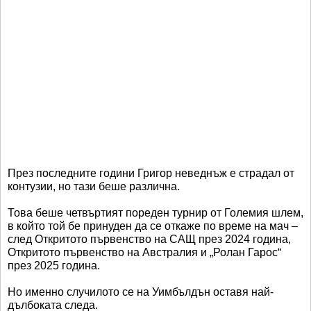
През последните години Григор неведнъж е страдал от
контузии, но тази беше различна.
Това беше четвъртият пореден турнир от Големия шлем,
в който той бе принуден да се откаже по време на мач –
след Откритото първенство на САЩ през 2024 година,
Откритото първенство на Австралия и „Ролан Гарос“
през 2025 година.
Но именно случилото се на Уимбълдън оставя най-
дълбоката следа.