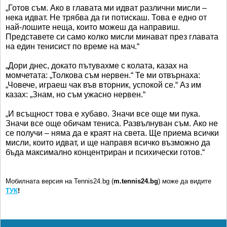
„Готов съм. Ако в главата ми идват различни мисли –
нека идват. Не трябва да ги потискаш. Това е едно от
най-лошите неща, които можеш да направиш.
Представете си само колко мисли минават през главата
на един тенисист по време на мач.“
„Дори днес, докато пътувахме с колата, казах на
момчетата: „Толкова съм нервен.“ Те ми отвърнаха:
„Човече, играеш чак във вторник, успокой се.“ Аз им
казах: „Знам, но съм ужасно нервен.“
„И всъщност това е хубаво. Значи все още ми пука.
Значи все още обичам тениса. Развълнуван съм. Ако не
се получи – няма да е краят на света. Ще приема всички
мисли, които идват, и ще направя всичко възможно да
бъда максимално концентриран и психически готов.“
Мобилната версия на Tennis24.bg (
m.tennis24.bg
) може да видите
ТУК
!