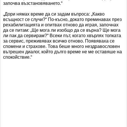
започва възстановяването.“
„Дори нямах време да си задам въпроса: „Какво
всъщност се случи?“ По-късно, докато преминавах през
рехабилитацията и опитвах отново да играя, започнах
да се питам: „Ще мога ли изобщо да се върна? Ще мога
ли пак да сервирам?“ Всеки път, когато хвърлях топката
за сервис, преживявах всичко отново. Появяваха се
спомени и страхове. Това беше много нездравословен
вътрешен диалог, който дълго време не ме оставяше на
спокойствие.“