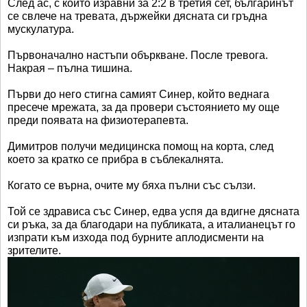
След ас, с който изравни за 2:2 в третия сет, българинът
се свлече на тревата, държейки дясната си гръдна
мускулатура.
Първоначално настъпи объркване. После тревога.
Накрая – пълна тишина.
Първи до него стигна самият Синер, който веднага
пресече мрежата, за да провери състоянието му още
преди появата на физиотерапевта.
Димитров получи медицинска помощ на корта, след
което за кратко се прибра в съблекалнята.
Когато се върна, очите му бяха пълни със сълзи.
Той се здрависа със Синер, едва успя да вдигне дясната
си ръка, за да благодари на публиката, а италианецът го
изпрати към изхода под бурните аплодисменти на
зрителите.