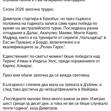
Сезон 2026 започна трудно.
Димитров стартира в Бризбън, но през първата
половина на годината записа само една победа по
време на австралийското турне. Последваха ранни
отпадания в Далас, Акапулко, Маями, Монте Карло,
Мадрид, както и на турнирите от сериите „Чалънджър“ в
Екс ан Прованс и Бордо, включително и в
квалификациите за „Ролан Гарос“.
Единственият по-светъл момент беше победата над
Теренс Атман в Индиън Уелс, преди поражението от
Карлос Алкарас.
През юни обаче започна да се вижда светлина.
Българинът спечели два мача на тревата в Дъблин, а
след това достигна до четвъртфиналите в Майорка.
„Последните мачове бяха много важни за мен. Изиграх
шест срещи за десет дни, а това не ми се беше случвало
почти година“, каза Димитров.