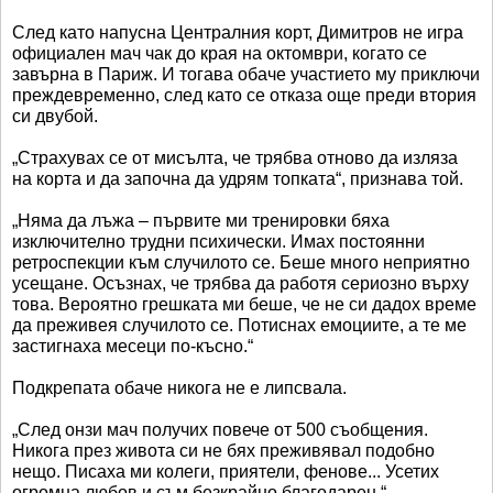
След като напусна Централния корт, Димитров не игра
официален мач чак до края на октомври, когато се
завърна в Париж. И тогава обаче участието му приключи
преждевременно, след като се отказа още преди втория
си двубой.
„Страхувах се от мисълта, че трябва отново да изляза
на корта и да започна да удрям топката“, признава той.
„Няма да лъжа – първите ми тренировки бяха
изключително трудни психически. Имах постоянни
ретроспекции към случилото се. Беше много неприятно
усещане. Осъзнах, че трябва да работя сериозно върху
това. Вероятно грешката ми беше, че не си дадох време
да преживея случилото се. Потиснах емоциите, а те ме
застигнаха месеци по-късно.“
Подкрепата обаче никога не е липсвала.
„След онзи мач получих повече от 500 съобщения.
Никога през живота си не бях преживявал подобно
нещо. Писаха ми колеги, приятели, фенове... Усетих
огромна любов и съм безкрайно благодарен.“