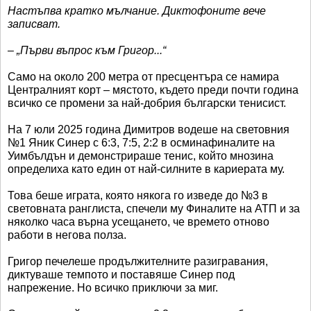
Настъпва кратко мълчание. Диктофоните вече
записват.
– „Първи въпрос към Григор...“
Само на около 200 метра от пресцентъра се намира
Централният корт – мястото, където преди почти година
всичко се промени за най-добрия български тенисист.
На 7 юли 2025 година Димитров водеше на световния
№1 Яник Синер с 6:3, 7:5, 2:2 в осминафиналите на
Уимбълдън и демонстрираше тенис, който мнозина
определиха като един от най-силните в кариерата му.
Това беше играта, която някога го изведе до №3 в
световната ранглиста, спечели му Финалите на АТП и за
няколко часа върна усещането, че времето отново
работи в негова полза.
Григор печелеше продължителните разигравания,
диктуваше темпото и поставяше Синер под
напрежение. Но всичко приключи за миг.