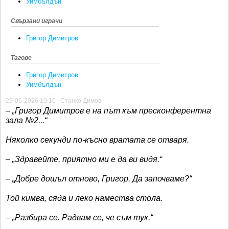
Уимбълдън
Свързани играчи
Григор Димитров
Тагове
Григор Димитров
Уимбълдън
29-06-2026 10:10 | Станко Димов
– „Григор Димитров е на път към пресконферентна
зала №2...“
Няколко секунди по-късно вратата се отваря.
– „Здравейте, приятно ми е да ви видя.“
– „Добре дошъл отново, Григор. Да започваме?“
Той кимва, сяда и леко намества стола.
– „Разбира се. Радвам се, че съм тук.“