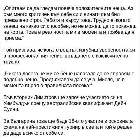
„Опитвам се да гледам повече положителните неща. Аз
съм много критичен към себе си и винаги съм бил
прекалено строг. Работя и върху това. Трудно е, когато
знаеш на какво си способен, но не можеш да го покажеш
на корта. Това е реалността ми в момента и трябва да я
приема.“
Той признава, че когато веднъж изгубиш увереността си
в професионалния тенис, връщането е изключително
трудно.
„Никога досега не ми се беше налагало да се справям с
подобно нещо. Продължавам да се уча. Мисля, че в
момента вървя в правилната посока.“
Във вторник Димитров ще започне участието си на
Уимбълдън срещу австралийския квалификант Дейн
Суини.
За българина това ще бъде 16-ото участие в основната
схема на най-престижния турнир в света и той е решен
да даде всичко от себе си.