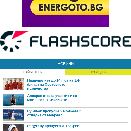
НОВИНИ
НАЙ-ЧЕТЕНИ
ПОСЛЕДНИ
Националите до 14 г. са на 1/4-
финал на Световното
първенство
Алкарас отказа участие и на
Мастърса в Синсинати
Рубльов пропусна 5 мачбола и
отпадна от Монреал
Радукану пропуска и US Open