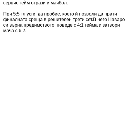
сервис гейм отрази и мачбол.
При 5:5 тя успя да пробие, което ѝ позволи да прати
финалната среща в решителен трети сет.В него Наваро
си върна предимството, поведе с 4:1 гейма и затвори
мача с 6:2.