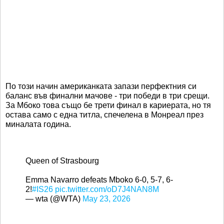
По този начин американката запази перфектния си
баланс във финални мачове - три победи в три срещи.
За Мбоко това също бе трети финал в кариерата, но тя
остава само с една титла, спечелена в Монреал през
миналата година.
Queen of Strasbourg
Emma Navarro defeats Mboko 6-0, 5-7, 6-
2!
#IS26
pic.twitter.com/oD7J4NAN8M
— wta (@WTA)
May 23, 2026