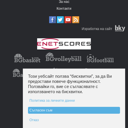
За нас
Контакти
Изработка на сайт
Този уебсайт ползва “бисквитки”, за да Ви
предостави повече функционалност.
Ползвайки го, вие се съгласявате с
използването на бисквитки.
Политика за личните данни
Съгласен съм
Отказ