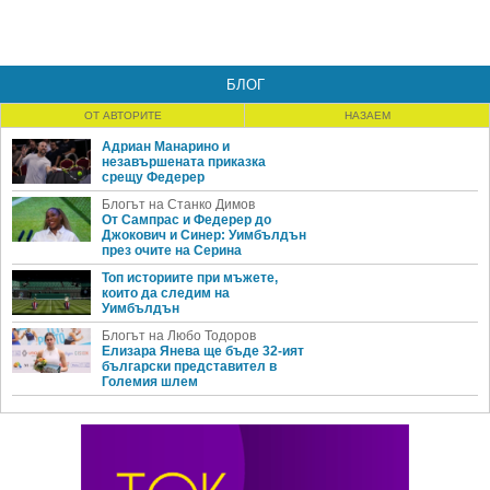
БЛОГ
ОТ АВТОРИТЕ
НАЗАЕМ
Адриан Манарино и
незавършената приказка
срещу Федерер
Блогът на Станко Димов
От Сампрас и Федерер до
Джокович и Синер: Уимбълдън
през очите на Серина
Топ историите при мъжете,
които да следим на
Уимбълдън
Блогът на Любо Тодоров
Елизара Янева ще бъде 32-ият
български представител в
Големия шлем