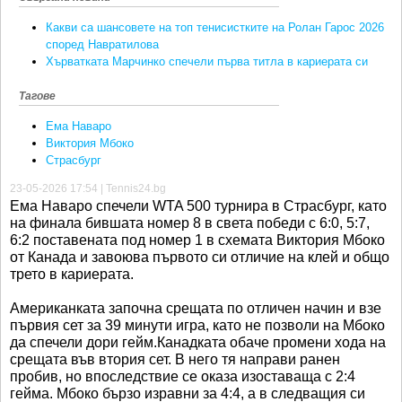
Какви са шансовете на топ тенисистките на Ролан Гарос 2026
според Навратилова
Хърватката Марчинко спечели първа титла в кариерата си
Тагове
Ема Наваро
Виктория Мбоко
Страсбург
23-05-2026 17:54 | Tennis24.bg
Ема Наваро спечели WTA 500 турнира в Страсбург, като
на финала бившата номер 8 в света победи с 6:0, 5:7,
6:2 поставената под номер 1 в схемата Виктория Мбоко
от Канада и завоюва първото си отличие на клей и общо
трето в кариерата.
Американката започна срещата по отличен начин и взе
първия сет за 39 минути игра, като не позволи на Мбоко
да спечели дори гейм.Канадката обаче промени хода на
срещата във втория сет. В него тя направи ранен
пробив, но впоследствие се оказа изоставаща с 2:4
гейма. Мбоко бързо изравни за 4:4, а в следващия си