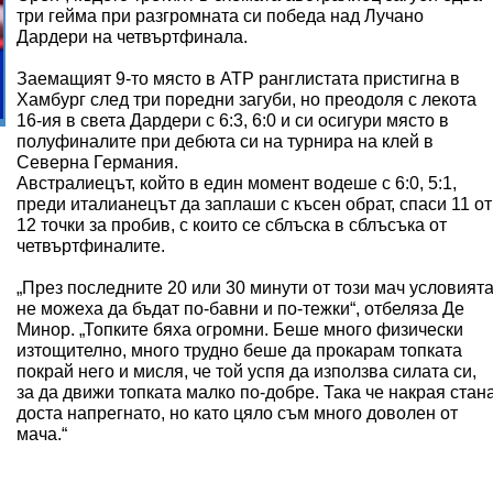
три гейма при разгромната си победа над Лучано
Дардери на четвъртфинала.
Заемащият 9-то място в ATP ранглистата пристигна в
Хамбург след три поредни загуби, но преодоля с лекота
16-ия в света Дардери с 6:3, 6:0 и си осигури място в
полуфиналите при дебюта си на турнира на клей в
Северна Германия.
Австралиецът, който в един момент водеше с 6:0, 5:1,
преди италианецът да заплаши с късен обрат, спаси 11 от
12 точки за пробив, с които се сблъска в сблъсъка от
четвъртфиналите.
„През последните 20 или 30 минути от този мач условият
не можеха да бъдат по-бавни и по-тежки“, отбеляза Де
Минор. „Топките бяха огромни. Беше много физически
изтощително, много трудно беше да прокарам топката
покрай него и мисля, че той успя да използва силата си,
за да движи топката малко по-добре. Така че накрая стан
доста напрегнато, но като цяло съм много доволен от
мача.“