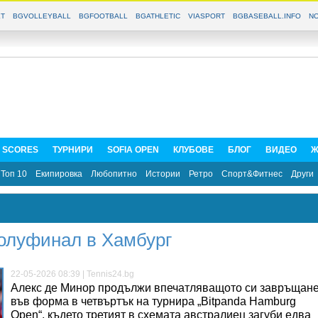
T
BGVOLLEYBALL
BGFOOTBALL
BGATHLETIC
VIASPORT
BGBASEBALL.INFO
NO
E SCORES
ТУРНИРИ
SOFIA OPEN
КЛУБОВЕ
БЛОГ
ВИДЕО
Ж
Топ 10
Екипировка
Любопитно
Истории
Ретро
Спорт&Фитнес
Други
олуфинал в Хамбург
22-05-2026 08:39 | Tennis24.bg
Алекс де Минор продължи впечатляващото си завръщан
във форма в четвъртък на турнира „Bitpanda Hamburg
Open“, където третият в схемата австралиец загуби едва