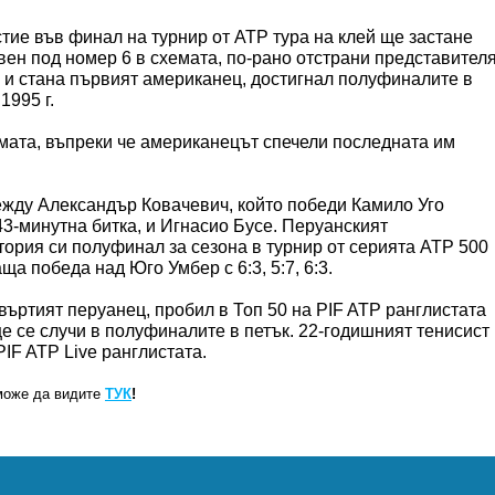
тие във финал на турнир от ATP тура на клей ще застане
вен под номер 6 в схемата, по-рано отстрани представител
5 и стана първият американец, достигнал полуфиналите в
1995 г.
амата, въпреки че американецът спечели последната им
жду Александър Ковачевич, който победи Камило Уго
и 43-минутна битка, и Игнасио Бусе. Перуанският
тория си полуфинал за сезона в турнир от серията ATP 500
ща победа над Юго Умбер с 6:3, 5:7, 6:3.
твъртият перуанец, пробил в Топ 50 на PIF ATP ранглистата
ще се случи в полуфиналите в петък. 22-годишният тенисист
PIF ATP Live ранглистата.
може да видите
ТУК
!