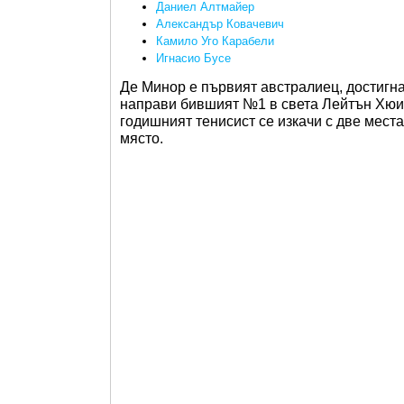
Даниел Алтмайер
Александър Ковачевич
Камило Уго Карабели
Игнасио Бусе
Де Минор е първият австралиец, достигна
направи бившият №1 в света Лейтън Хюит
годишният тенисист се изкачи с две места
място.