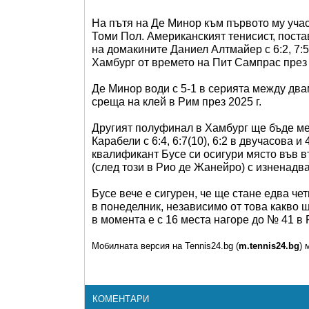
На пътя на Де Минор към първото му учас
Томи Пол. Американският тенисист, поста
на домакините Даниел Алтмайер с 6:2, 7:
Хамбург от времето на Пит Сампрас през 
Де Минор води с 5-1 в серията между дв
среща на клей в Рим през 2025 г.
Другият полуфинал в Хамбург ще бъде ме
Карабели с 6:4, 6:7(10), 6:2 в двучасова 
квалификант Бусе си осигури място във в
(след този в Рио де Жанейро) с изненадва
Бусе вече е сигурен, че ще стане едва че
в понеделник, независимо от това какво 
в момента е с 16 места нагоре до № 41 в 
Мобилната версия на Tennis24.bg (
m.tennis24.bg
) 
КОМЕНТАРИ