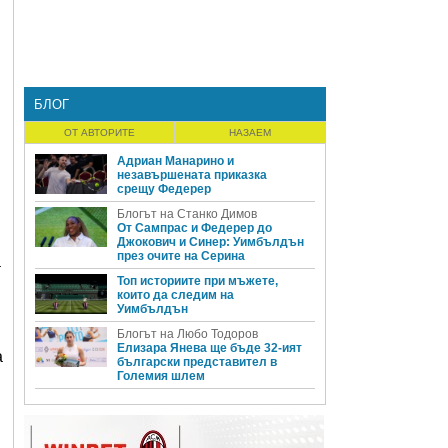
БЛОГ
ОТ АВТОРИТЕ
НАЗАЕМ
Адриан Манарино и
незавършената приказка
срещу Федерер
Блогът на Станко Димов
От Сампрас и Федерер до
Джокович и Синер: Уимбълдън
през очите на Серина
а
Топ историите при мъжете,
които да следим на
Уимбълдън
Блогът на Любо Тодоров
Елизара Янева ще бъде 32-ият
а
български представител в
Големия шлем