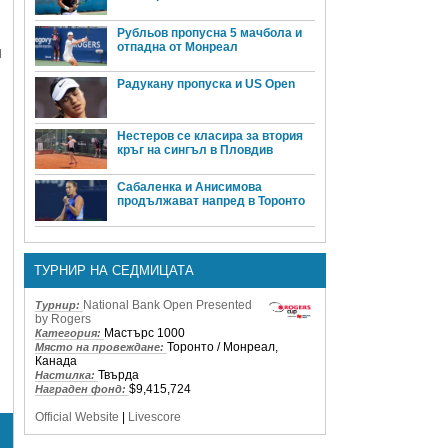
Рубльов пропусна 5 мачбола и
отпадна от Монреал
я
Радукану пропуска и US Open
Нестеров се класира за втория
кръг на сингъл в Пловдив
Сабаленка и Анисимова
продължават напред в Торонто
ТУРНИР НА СЕДМИЦАТА
National Bank Open Presented
Турнир:
by Rogers
Мастърс 1000
Категория:
Торонто / Монреал,
Място на провеждане:
Канада
Твърда
Настилка:
$9,415,724
Награден фонд:
Official Website
|
Livescore