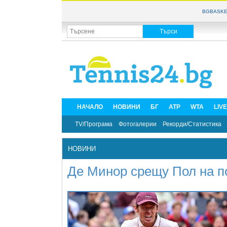
BGBASKE
НАЧАЛО
НОВИНИ
БГ
ATP
WTA
LIV
TV/Програма
Фотогалерии
Рекорди/Статистика
НОВИНИ
Де Минор срещу Пол на п