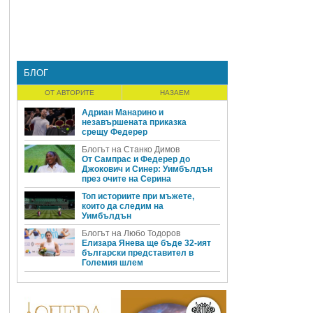
БЛОГ
ОТ АВТОРИТЕ
НАЗАЕМ
Адриан Манарино и
незавършената приказка
срещу Федерер
Блогът на Станко Димов
От Сампрас и Федерер до
Джокович и Синер: Уимбълдън
през очите на Серина
Топ историите при мъжете,
които да следим на
Уимбълдън
Блогът на Любо Тодоров
Елизара Янева ще бъде 32-ият
български представител в
Големия шлем