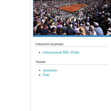
Свързани турнири
Internazionali BNL d′Italia
Тагове
програма
Рим