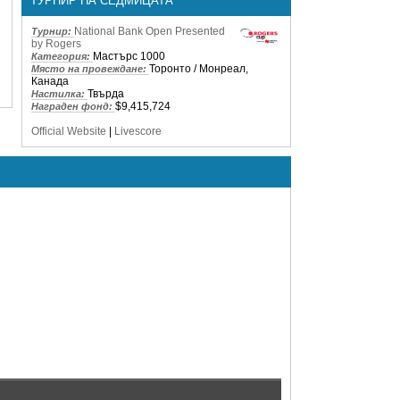
ТУРНИР НА СЕДМИЦАТА
National Bank Open Presented
Турнир:
by Rogers
Мастърс 1000
Категория:
Торонто / Монреал,
Място на провеждане:
Канада
Твърда
Настилка:
$9,415,724
Награден фонд:
Official Website
|
Livescore