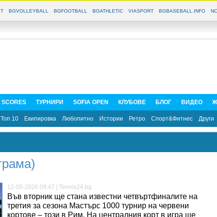
T
BGVOLLEYBALL
BGFOOTBALL
BGATHLETIC
VIASPORT
BGBASEBALL.INFO
NO
E SCORES
ТУРНИРИ
SOFIA OPEN
КЛУБОВЕ
БЛОГ
ВИДЕО
Ж
Топ 10
Екипировка
Любопитно
Истории
Ретро
Спорт&Фитнес
Други
грама)
12-05-2026 09:47 | Tennis24.bg
Във вторник ще стана известни четвъртфиналите на
третия за сезона Мастърс 1000 турнир на червени
кортове – този в Рим. На централния корт в игра ще