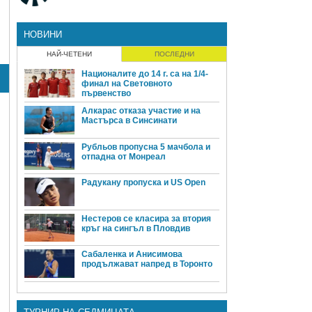
НОВИНИ
НАЙ-ЧЕТЕНИ
ПОСЛЕДНИ
Националите до 14 г. са на 1/4-
финал на Световното
първенство
Алкарас отказа участие и на
Мастърса в Синсинати
Рубльов пропусна 5 мачбола и
отпадна от Монреал
Радукану пропуска и US Open
Нестеров се класира за втория
кръг на сингъл в Пловдив
Сабаленка и Анисимова
продължават напред в Торонто