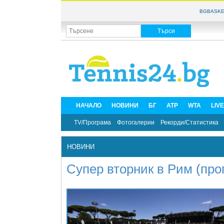
BGBASKE
НАЧАЛО
НОВИНИ
БГ
ATP
WTA
LIV
TV/Програма
Фотогалерии
Рекорди/Статистика
НОВИНИ
Супер вторник в Рим (про